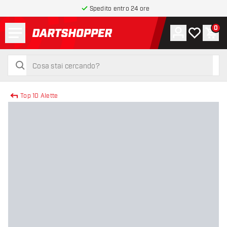
Spedito entro 24 ore
Menu
0
Account
La mia list
Carr
torna alla home page
cerca
cerca
Top 10 Alette