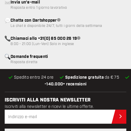
Invia un'e-mail
Risposta entro 1 giorno lavorativo
Chatta con Dartshopper
Servizio clienti non disponibile
La chat è disponibile 24/7, tutti i giorni della settimana
Chiamaci allo +31(0) 85 000 26 19
Servizio clienti non disponibile
8:00 - 21:00 (Lun-Ven) Solo in inglese
Domande frequenti
Risposta diretta
Spedito entro 24 ore
Spedizione gratuita
da € 75
•
140.000+ recensioni
ISCRIVITI ALLA NOSTRA NEWSLETTER
Iscriviti alla newsletter e ricevi le ultime offerte.
Iscr