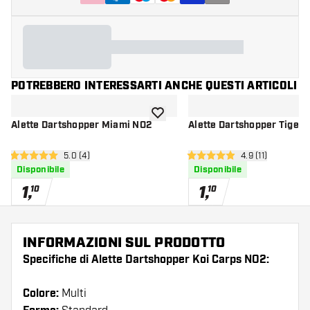
POTREBBERO INTERESSARTI ANCHE QUESTI ARTICOLI
aggiungi alla lista dei desideri
Alette Dartshopper Miami NO2
Alette Dartshopper Tiger 
apri pannello recensioni
5.0 (4)
apri pannello re
4.9 (11)
5 stelle di valutazione
4.9 stelle di valutazione
Disponibile
Disponibile
1
,
1
,
10
10
INFORMAZIONI SUL PRODOTTO
Specifiche di Alette Dartshopper Koi Carps NO2:
Colore:
Multi