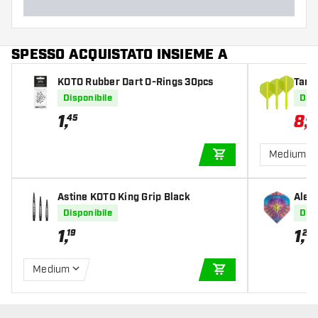
SPESSO ACQUISTATO INSIEME A
KOTO Rubber Dart O-Rings 30pcs
Targ
Disponibile
Disp
1
,
8
,
45
21
Medium
AGGIUNGI AL CARR
Astine KOTO King Grip Black
Alet
Disponibile
Disp
1
,
1
,
19
20
Medium
AGGIUNGI AL CARR