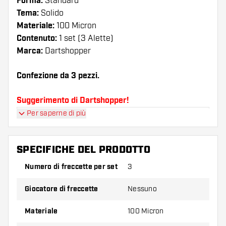
Forma:
Standard
Tema:
Solido
Materiale:
100 Micron
Contenuto:
1 set (3 Alette)
Marca:
Dartshopper
Confezione da 3 pezzi.
Suggerimento di Dartshopper!
Per saperne di più
Assicuratevi di avere a portata di mano un gran
numero di alette e di astine. Questi possono
danneggiarsi o rompersi con l'uso.
SPECIFICHE DEL PRODOTTO
Numero di freccette per set
3
Provate una forma, un materiale o uno
spessore diverso di alette per scoprire quale
Giocatore di freccette
Nessuno
variante vi si addice di più!
Materiale
100 Micron