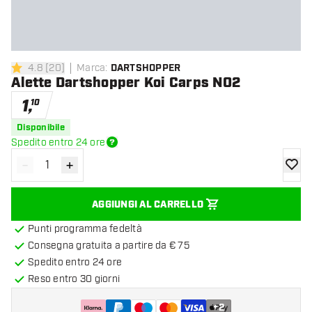
4.8
[
20
]
Marca
:
DARTSHOPPER
4.8 stelle di valutazione
Alette Dartshopper Koi Carps NO2
1
,
10
Disponibile
Spedito entro 24 ore
-
+
Diminuisci quantità
Aumenta quantità
aggiung
AGGIUNGI AL CARRELLO
Punti programma fedeltà
Consegna gratuita a partire da € 75
Spedito entro 24 ore
Reso entro 30 giorni
+
2