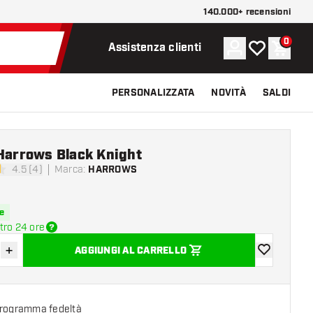
140.000+ recensioni
0
Account
La mia lista d
Carrel
Assistenza clienti
PERSONALIZZATA
NOVITÀ
SALDI
Harrows Black Knight
4.5 (4)
Marca
:
HARROWS
di valutazione
e
tro 24 ore
+
AGGIUNGI AL CARRELLO
sci quantità
Aumenta quantità
aggiungi alla
programma fedeltà