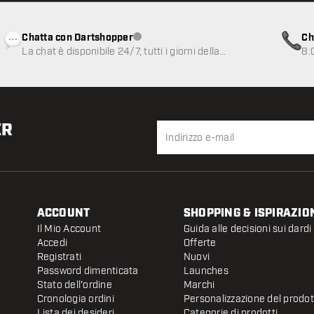
Chatta con Dartshopper
Ch
Servizio clienti non disponibile
La chat è disponibile 24/7, tutti i giorni della
8:
settimana
ER
ACCOUNT
SHOPPING & ISPIRAZIO
Il Mio Account
Guida alle decisioni sui dardi
Accedi
Offerte
Registrati
Nuovi
Password dimenticata
Launches
Stato dell'ordine
Marchi
Cronologia ordini
Personalizzazione del prodo
Lista dei desideri
Categorie di prodotti