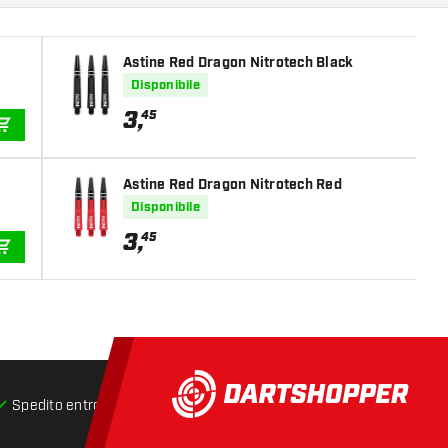
Astine Red Dragon Nitrotech Black
Disponibile
3
,
45
AGGIUNGI AL CARRELLO
Astine Red Dragon Nitrotech Red
Disponibile
3
,
45
AGGIUNGI AL CARRELLO
Spedito entro 24 ore
Spedizione gratuita
da € 75