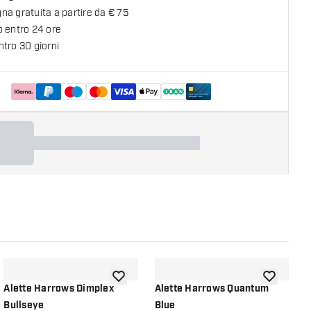
a gratuita a partire da € 75
o entro 24 ore
tro 30 giorni
lla lista dei desideri
aggiungi alla lista dei desideri
aggiungi all
Alette Harrows Dimplex
Alette Harrows Quantum
A
Bullseye
Blue
E