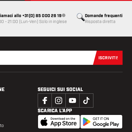
iamaci allo +31(0) 85 000 26 19
Domande frequenti
Servizio clienti non disponibile
00 - 21:00 (Lun-Ven) Solo in inglese
Risposta diretta
ISCRIVITI!
Iscriviti sub
NE
SEGUICI SUI SOCIAL
SCARICA L’APP
tto