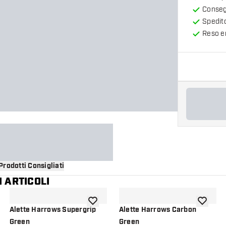
Consegn
Spedit
Reso en
Prodotti Consigliati
 ARTICOLI
i alla lista dei desideri
aggiungi alla lista dei desideri
aggiungi a
Alette Harrows Supergrip
Alette Harrows Carbon
Green
Green