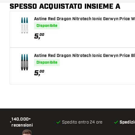
SPESSO ACQUISTATO INSIEME A
Colore principale
Astine Red Dragon Nitrotech Ionic Gerwyn Price W
Disponibile
5
,
00
Astine Red Dragon Nitrotech Ionic Gerwyn Price B
Disponibile
5
,
00
140.000+
•
Spedito entro 24 ore
Spedizi
recensioni