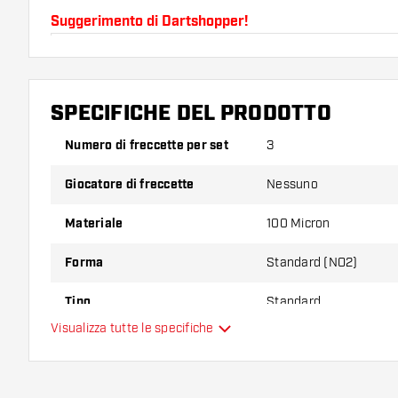
Suggerimento di Dartshopper!
Assicuratevi di avere a portata di mano un gran num
astine. Questi possono danneggiarsi o rompersi con 
SPECIFICHE DEL PRODOTTO
Provate una forma, un materiale o uno spessore div
Numero di freccette per set
3
scoprire quale variante vi si addice di più!
Giocatore di freccette
Nessuno
Materiale
100 Micron
Forma
Standard (NO2)
Tipo
Standard
Visualizza tutte le specifiche
Flessibilità
Colori aggiuntivi