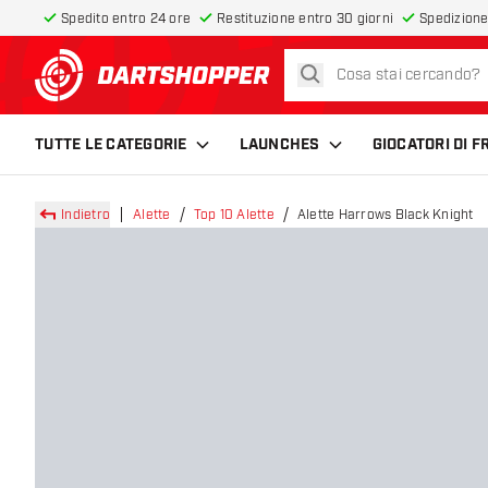
Spedito entro 24 ore
Restituzione entro 30 giorni
Spedizione
cerca
torna alla home page
TUTTE LE CATEGORIE
LAUNCHES
GIOCATORI DI 
Indietro
Alette
Top 10 Alette
Alette Harrows Black Knight