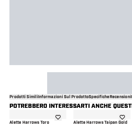
Prodotti Simili
Informazioni Sul Prodotto
Specifiche
Recensioni
POTREBBERO INTERESSARTI ANCHE QUESTI
aggiungi alla lista dei desideri
aggiung
Alette Harrows Toro
Alette Harrows Taipan Gold