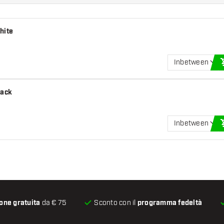
hite
Inbetween
lack
Inbetween
one gratuita
da € 75
Sconto con il
programma fedeltà