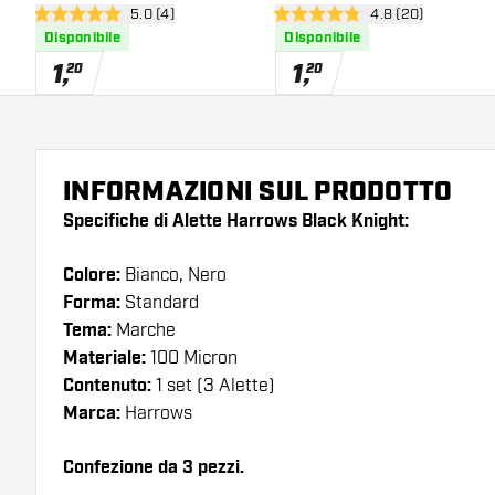
apri pannello recensioni
5.0 (4)
apri pannello rece
4.8 (20)
5 stelle di valutazione
4.8 stelle di valutazione
Disponibile
Disponibile
1
,
1
,
20
20
INFORMAZIONI SUL PRODOTTO
Specifiche di Alette Harrows Black Knight:
Colore:
Bianco, Nero
Forma:
Standard
Tema:
Marche
Materiale:
100 Micron
Contenuto:
1 set (3 Alette)
Marca:
Harrows
Confezione da 3 pezzi.