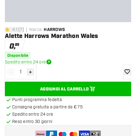
4.1
[
7
]
Marca
:
HARROWS
4.1 stelle di valutazione
Alette Harrows Marathon Wales
0
,
95
Disponibile
Spedito entro 24 ore
-
+
Diminuisci quantità
Aumenta quantità
aggiung
AGGIUNGI AL CARRELLO
Punti programma fedeltà
Consegna gratuita a partire da € 75
Spedito entro 24 ore
Reso entro 30 giorni
+
2