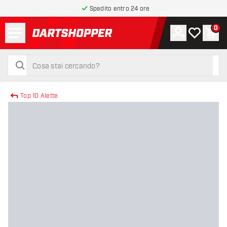
Spedito entro 24 ore
Menu
0
Account
La mia list
Carr
torna alla home page
cerca
cerca
Top 10 Alette