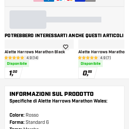
POTREBBERO INTERESSARTI ANCHE QUESTI ARTICOLI
aggiungi alla lista dei desideri
Alette Harrows Marathon Black
Alette Harrows Marathon 
apri pannello recensioni
4.9 (14)
apri pannello re
4.9 (7)
4.9 stelle di valutazione
4.9 stelle di valutazione
Disponibile
Disponibile
1
,
0
,
00
95
INFORMAZIONI SUL PRODOTTO
Specifiche di Alette Harrows Marathon Wales:
Colore:
Rosso
Forma:
Standard 6