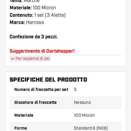
Tema:
Marche
Materiale:
100 Micron
Contenuto:
1 set (3 Alette)
Marca:
Harrows
Confezione da 3 pezzi.
Suggerimento di Dartshopper!
Per saperne di più
Assicuratevi di avere a portata di mano un gran
numero di alette e di astine. Questi possono
danneggiarsi o rompersi con l'uso.
SPECIFICHE DEL PRODOTTO
Numero di freccette per set
3
Provate una forma, un materiale o uno
spessore diverso di alette per scoprire quale
Giocatore di freccette
Nessuno
variante vi si addice di più!
Materiale
100 Micron
Forma
Standard 6 (NO6)