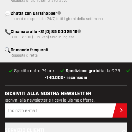
Risposta entro 1 giorno lavorativo
Chatta con Dartshopper
Servizio clienti non disponibile
La chat è disponibile 24/7, tutti i giorni della settimana
Chiamaci allo +31(0) 85 000 26 19
Servizio clienti non disponibile
8:00 - 21:00 (Lun-Ven) Solo in inglese
Domande frequenti
Risposta diretta
Spedito entro 24 ore
Spedizione gratuita
da € 75
•
140.000+ recensioni
ISCRIVITI ALLA NOSTRA NEWSLETTER
Iscriviti alla newsletter e ricevi le ultime offerte.
Iscr
SERVIZIO CLIENTI