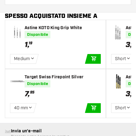
SPESSO ACQUISTATO INSIEME A
Astine KOTO King Grip White
Astin
Disponibile
Disp
1
,
3
,
19
95
Medium
Short
AGGIUNGI AL CARR
Target Swiss Firepoint Silver
Astin
Disponibile
Disp
7
,
3
,
95
95
40 mm
Short
AGGIUNGI AL CARR
Invia un'e-mail