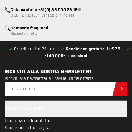
Chiamaci allo +31(0) 85 000 26 19
Servizio clienti non disponibile
8:00 - 21:00 (Lun-Ven) Solo in inglese
Domande frequenti
Risposta diretta
Spedito entro 24 ore
Spedizione gratuita
da € 75
•
140.000+ recensioni
ISCRIVITI ALLA NOSTRA NEWSLETTER
Iscriviti alla newsletter e ricevi le ultime offerte.
Iscr
SERVIZIO CLIENTI
Informazioni di contatto
Spedizione e Consegna