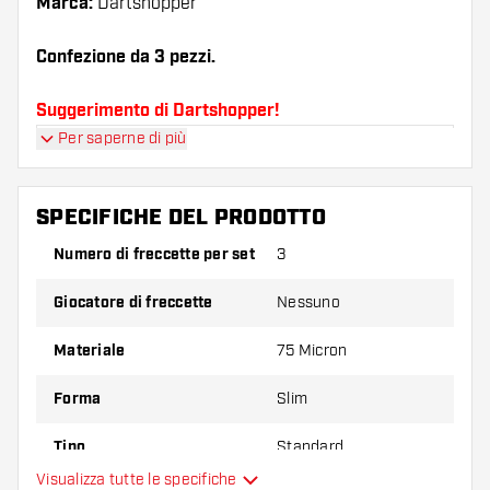
Marca:
Dartshopper
Confezione da 3 pezzi.
Suggerimento di Dartshopper!
Per saperne di più
Assicuratevi di avere a portata di mano un gran
numero di alette e di astine. Questi possono
danneggiarsi o rompersi con l'uso.
SPECIFICHE DEL PRODOTTO
Numero di freccette per set
3
Provate una forma, un materiale o uno
spessore diverso di alette per scoprire quale
Giocatore di freccette
Nessuno
variante vi si addice di più!
Materiale
75 Micron
Forma
Slim
Tipo
Standard
Visualizza tutte le specifiche