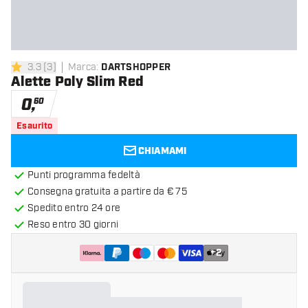
3.3
[
3
]
Marca
:
DARTSHOPPER
3.3 stelle di valutazione
Alette Poly Slim Red
0
,
60
Esaurito
CHIAMAMI
Punti programma fedeltà
Consegna gratuita a partire da € 75
Spedito entro 24 ore
Reso entro 30 giorni
+
2