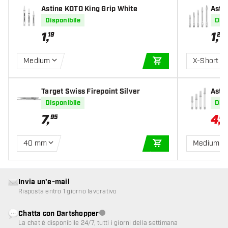
Astine KOTO King Grip White
Asti
er
Disponibile
Disp
1
,
1
,
19
20
Medium
X-Short
AGGIUNGI AL CARR
Target Swiss Firepoint Silver
Astin
ght 
Disponibile
Disp
7
,
4
,
95
67
40 mm
Medium 3
AGGIUNGI AL CARR
Invia un'e-mail
Risposta entro 1 giorno lavorativo
Chatta con Dartshopper
Servizio clienti non disponibile
La chat è disponibile 24/7, tutti i giorni della settimana