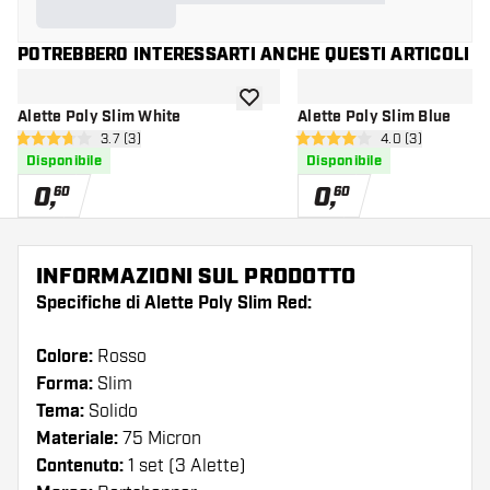
POTREBBERO INTERESSARTI ANCHE QUESTI ARTICOLI
aggiungi alla lista dei desideri
Alette Poly Slim White
Alette Poly Slim Blue
apri pannello recensioni
3.7 (3)
apri pannello re
4.0 (3)
3.7 stelle di valutazione
4 stelle di valutazione
Disponibile
Disponibile
0
,
0
,
60
60
INFORMAZIONI SUL PRODOTTO
Specifiche di Alette Poly Slim Red:
Colore:
Rosso
Forma:
Slim
Tema:
Solido
Materiale:
75 Micron
Contenuto:
1 set (3 Alette)