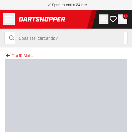
Spedito entro 24 ore
Menu
0
Account
La mia list
Carr
torna alla home page
cerca
cerca
Top 10 Alette