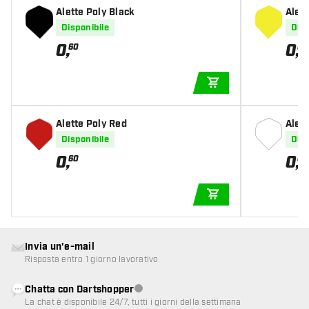
Alette Poly Black
Alett
Disponibile
Disp
0
,
0
,
60
60
AGGIUNGI AL CARR
Alette Poly Red
Alett
Disponibile
Disp
0
,
0
,
60
60
AGGIUNGI AL CARR
Invia un'e-mail
Risposta entro 1 giorno lavorativo
Chatta con Dartshopper
Servizio clienti non disponibile
La chat è disponibile 24/7, tutti i giorni della settimana