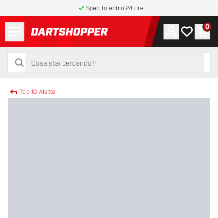
Spedito entro 24 ore
Menu
0
Account
La mia list
Carr
torna alla home page
cerca
cerca
Top 10 Alette