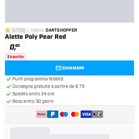
3.7
[
3
]
Marca
:
DARTSHOPPER
3.7 stelle di valutazione
Alette Poly Pear Red
0
,
60
Esaurito
CHIAMAMI
Punti programma fedeltà
Consegna gratuita a partire da € 75
Spedito entro 24 ore
Reso entro 30 giorni
+
2