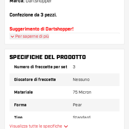
Marca:
Dartshopper
Confezione da 3 pezzi.
Suggerimento di Dartshopper!
Per saperne di più
Assicuratevi di avere a portata di mano un gran
numero di alette e di astine. Questi possono
danneggiarsi o rompersi con l'uso.
SPECIFICHE DEL PRODOTTO
Numero di freccette per set
3
Provate una forma, un materiale o uno
spessore diverso di alette per scoprire quale
Giocatore di freccette
Nessuno
variante vi si addice di più!
Materiale
75 Micron
Forma
Pear
Tipo
Standard
Visualizza tutte le specifiche