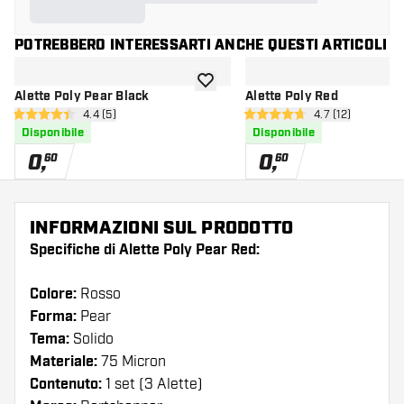
POTREBBERO INTERESSARTI ANCHE QUESTI ARTICOLI
aggiungi alla lista dei desideri
Alette Poly Pear Black
Alette Poly Red
apri pannello recensioni
4.4 (5)
apri pannello re
4.7 (12)
4.4 stelle di valutazione
4.7 stelle di valutazione
Disponibile
Disponibile
0
,
0
,
60
60
INFORMAZIONI SUL PRODOTTO
Specifiche di Alette Poly Pear Red:
Colore:
Rosso
Forma:
Pear
Tema:
Solido
Materiale:
75 Micron
Contenuto:
1 set (3 Alette)