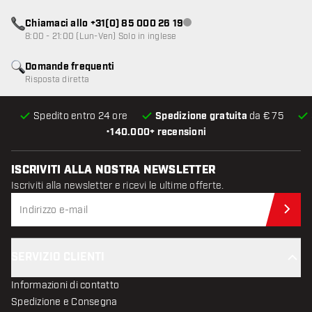
Chiamaci allo +31(0) 85 000 26 19
Servizio clienti non disponibile
8:00 - 21:00 (Lun-Ven) Solo in inglese
Domande frequenti
Risposta diretta
Spedito entro 24 ore
Spedizione gratuita
da € 75
•
140.000+ recensioni
ISCRIVITI ALLA NOSTRA NEWSLETTER
Iscriviti alla newsletter e ricevi le ultime offerte.
Iscr
SERVIZIO CLIENTI
Informazioni di contatto
Spedizione e Consegna