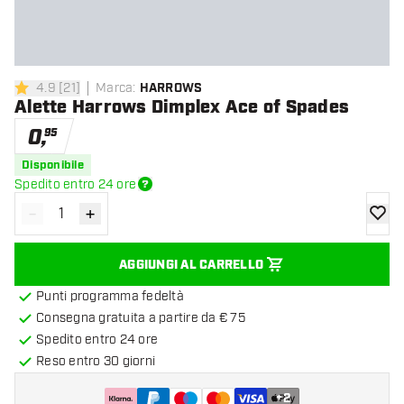
4.9
[
21
]
Marca
:
HARROWS
4.9 stelle di valutazione
Alette Harrows Dimplex Ace of Spades
0
,
95
Disponibile
Spedito entro 24 ore
-
+
Diminuisci quantità
Aumenta quantità
aggiung
AGGIUNGI AL CARRELLO
Punti programma fedeltà
Consegna gratuita a partire da € 75
Spedito entro 24 ore
Reso entro 30 giorni
+
2