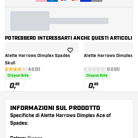
POTREBBERO INTERESSARTI ANCHE QUESTI ARTICOLI
aggiungi alla lista dei desideri
Alette Harrows Dimplex Spades
Alette Harrows Dimplex E
Skull
apri pannello recensioni
4.0 (2)
apri pannello re
0.0 (0)
4 stelle di valutazione
0 stelle di valutazione
Disponibile
Disponibile
0
,
0
,
95
95
INFORMAZIONI SUL PRODOTTO
Specifiche di Alette Harrows Dimplex Ace of
Spades: