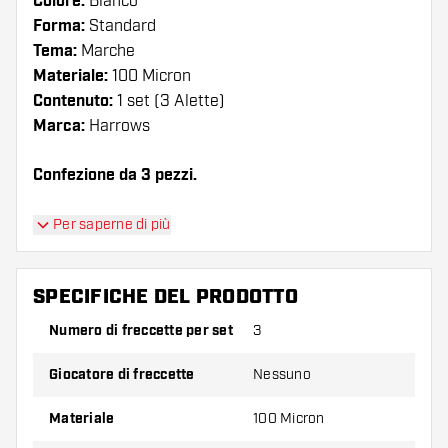
Colore:
Bianco
Forma:
Standard
Tema:
Marche
Materiale:
100 Micron
Contenuto:
1 set (3 Alette)
Marca:
Harrows
Confezione da 3 pezzi.
Suggerimento di Dartshopper!
Per saperne di più
Assicuratevi di avere a portata di mano un gran
numero di alette e di astine. Questi possono
SPECIFICHE DEL PRODOTTO
danneggiarsi o rompersi con l'uso.
Numero di freccette per set
3
Provate una forma, un materiale o uno
Giocatore di freccette
Nessuno
spessore diverso di alette per scoprire quale
variante vi si addice di più!
Materiale
100 Micron