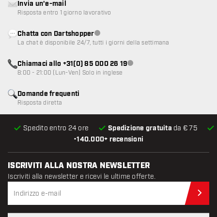
Invia un'e-mail
Risposta entro 1 giorno lavorativo
Chatta con Dartshopper
Servizio clienti non disponibile
La chat è disponibile 24/7, tutti i giorni della settimana
Chiamaci allo +31(0) 85 000 26 19
Servizio clienti non disponibile
8:00 - 21:00 (Lun-Ven) Solo in inglese
Domande frequenti
Risposta diretta
Spedito entro 24 ore
Spedizione gratuita
da € 75
•
140.000+ recensioni
ISCRIVITI ALLA NOSTRA NEWSLETTER
Iscriviti alla newsletter e ricevi le ultime offerte.
Iscr