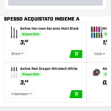
SPESSO ACQUISTATO INSIEME A
Astine Harrows Keramic Matt Black
Miss
Disponibile
Disp
3
,
1
,
20
00
Short
Viola
AGGIUNGI AL CARR
Astine Red Dragon Nitrotech White
Alet
Disponibile
Disp
3
,
0
,
45
95
Inbetween
AGGIUNGI AL CARR