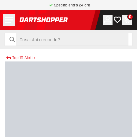
Spedito entro 24 ore
Menu
0
Account
La mia list
Carr
torna alla home page
cerca
cerca
Top 10 Alette