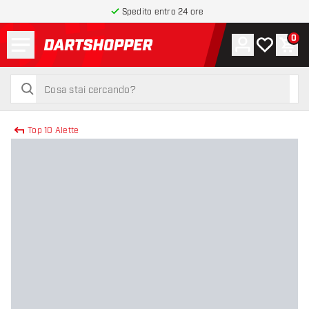
Spedito entro 24 ore
Menu
0
Account
La mia list
Carr
torna alla home page
cerca
cerca
Top 10 Alette