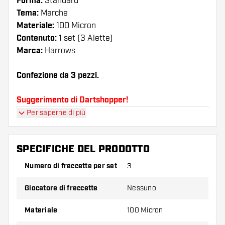
Forma:
Standard
Tema:
Marche
Materiale:
100 Micron
Contenuto:
1 set (3 Alette)
Marca:
Harrows
Confezione da 3 pezzi.
Suggerimento di Dartshopper!
Per saperne di più
Assicuratevi di avere a portata di mano un gran
numero di alette e di astine. Questi possono
danneggiarsi o rompersi con l'uso.
SPECIFICHE DEL PRODOTTO
Numero di freccette per set
3
Provate una forma, un materiale o uno
spessore diverso di alette per scoprire quale
Giocatore di freccette
Nessuno
variante vi si addice di più!
Materiale
100 Micron