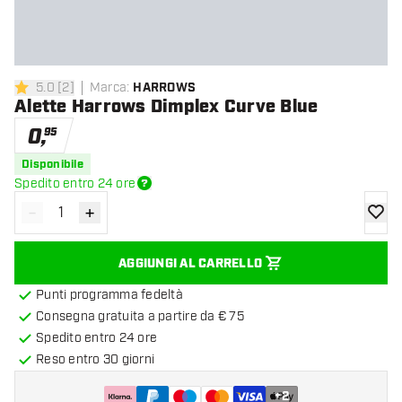
5.0
[
2
]
Marca
:
HARROWS
5 stelle di valutazione
Alette Harrows Dimplex Curve Blue
0
,
95
Disponibile
Spedito entro 24 ore
-
+
Diminuisci quantità
Aumenta quantità
aggiung
AGGIUNGI AL CARRELLO
Punti programma fedeltà
Consegna gratuita a partire da € 75
Spedito entro 24 ore
Reso entro 30 giorni
+
2