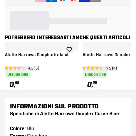
POTREBBERO INTERESSARTI ANCHE QUESTI ARTICOLI
aggiungi alla lista dei desideri
Alette Harrows Dimplex Ireland
Alette Harrows Dimplex W
apri pannello recensioni
4.2 (5)
apri pannello re
4.5 (4)
4.2 stelle di valutazione
4.5 stelle di valutazione
Disponibile
Disponibile
0
,
0
,
95
95
INFORMAZIONI SUL PRODOTTO
Specifiche di Alette Harrows Dimplex Curve Blue:
Colore:
Blu