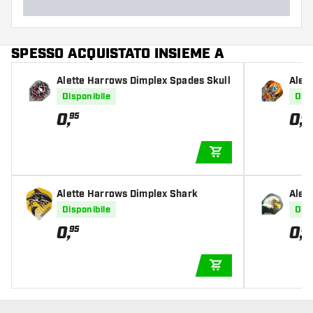
SPESSO ACQUISTATO INSIEME A
Alette Harrows Dimplex Spades Skull
Alet
Disponibile
Disp
0
,
0
,
95
95
AGGIUNGI AL CARR
Alette Harrows Dimplex Shark
Alet
Disponibile
Disp
0
,
0
,
95
95
AGGIUNGI AL CARR