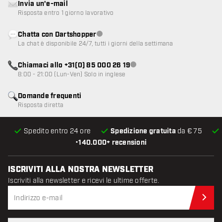
Invia un'e-mail
Risposta entro 1 giorno lavorativo
Chatta con Dartshopper
Servizio clienti non disponibile
La chat è disponibile 24/7, tutti i giorni della settimana
Chiamaci allo +31(0) 85 000 26 19
Servizio clienti non disponibile
8:00 - 21:00 (Lun-Ven) Solo in inglese
Domande frequenti
Risposta diretta
Spedito entro 24 ore
Spedizione gratuita
da € 75
•
140.000+ recensioni
ISCRIVITI ALLA NOSTRA NEWSLETTER
Iscriviti alla newsletter e ricevi le ultime offerte.
Iscr