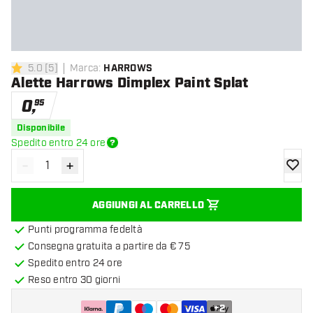
5.0
[
5
]
Marca
:
HARROWS
5 stelle di valutazione
Alette Harrows Dimplex Paint Splat
0
,
95
Disponibile
Spedito entro 24 ore
-
+
Diminuisci quantità
Aumenta quantità
aggiung
AGGIUNGI AL CARRELLO
Punti programma fedeltà
Consegna gratuita a partire da € 75
Spedito entro 24 ore
Reso entro 30 giorni
+
2