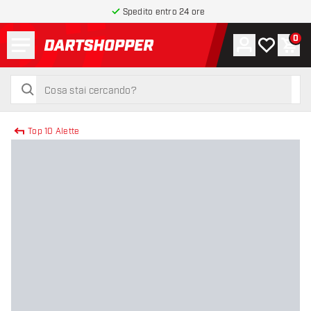
Spedito entro 24 ore
Menu
0
Account
La mia list
Carr
torna alla home page
cerca
cerca
Top 10 Alette