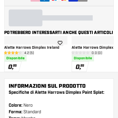
POTREBBERO INTERESSARTI ANCHE QUESTI ARTICOLI
aggiungi alla lista dei desideri
Alette Harrows Dimplex Ireland
Alette Harrows Dimplex E
apri pannello recensioni
4.2 (5)
apri pannello re
0.0 (0)
4.2 stelle di valutazione
0 stelle di valutazione
Disponibile
Disponibile
0
,
0
,
95
95
INFORMAZIONI SUL PRODOTTO
Specifiche di Alette Harrows Dimplex Paint Splat:
Colore:
Nero
Forma:
Standard