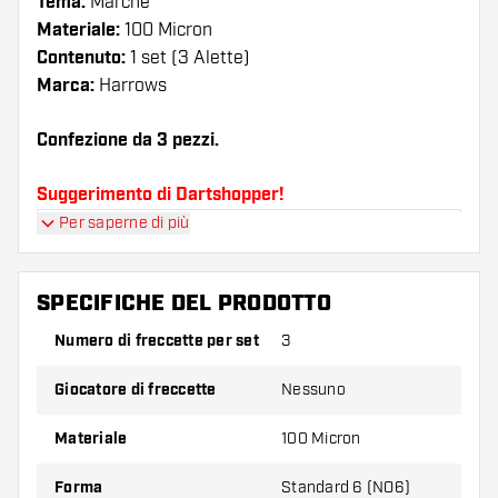
Tema:
Marche
Materiale:
100 Micron
Contenuto:
1 set (3 Alette)
Marca:
Harrows
Confezione da 3 pezzi.
Suggerimento di Dartshopper!
Per saperne di più
Assicuratevi di avere a portata di mano un gran
numero di alette e di astine. Questi possono
danneggiarsi o rompersi con l'uso.
SPECIFICHE DEL PRODOTTO
Numero di freccette per set
3
Provate una forma, un materiale o uno
spessore diverso di alette per scoprire quale
Giocatore di freccette
Nessuno
variante vi si addice di più!
Materiale
100 Micron
Forma
Standard 6 (NO6)