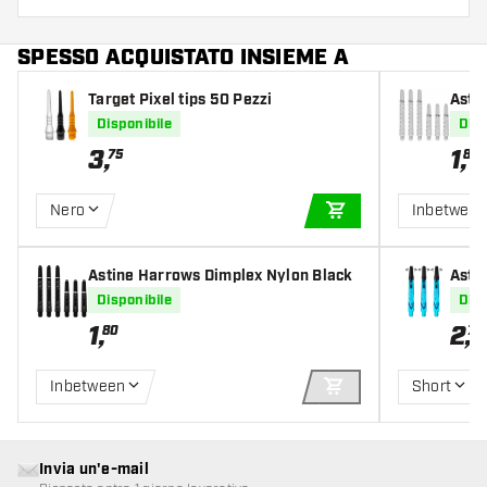
SPESSO ACQUISTATO INSIEME A
Target Pixel tips 50 Pezzi
Asti
Disponibile
Disp
3
,
1
,
75
80
Nero
Inbetwee
AGGIUNGI AL CARR
Astine Harrows Dimplex Nylon Black
Asti
Aqua
Disponibile
Disp
1
,
2
,
80
70
Inbetween
Short
AGGIUNGI AL CARR
Invia un'e-mail