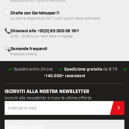
Risposta entro 1 giorno lavorativo
Chatta con Dartshopper
Servizio clienti non disponibile
La chat è disponibile 24/7, tutti i giorni della settimana
Chiamaci allo +31(0) 85 000 26 19
Servizio clienti non disponibile
8:00 - 21:00 (Lun-Ven) Solo in inglese
Domande frequenti
Risposta diretta
Spedito entro 24 ore
Spedizione gratuita
da € 75
•
140.000+ recensioni
ISCRIVITI ALLA NOSTRA NEWSLETTER
Iscriviti alla newsletter e ricevi le ultime offerte.
Iscr
SERVIZIO CLIENTI