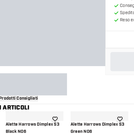
Consegn
Spedit
Reso en
Prodotti Consigliati
 ARTICOLI
i alla lista dei desideri
aggiungi alla lista dei desideri
aggiungi a
Alette Harrows Dimplex S3
Alette Harrows Dimplex S3
Black NO6
Green NO6