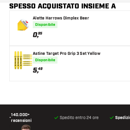
SPESSO ACQUISTATO INSIEME A
Colore principale
Alette Harrows Dimplex Beer
Disponibile
0
,
95
Astine Target Pro Grip 3 Set Yellow
Disponibile
5
,
49
140.000+
•
Spedito entro 24 ore
Spedizi
recensioni