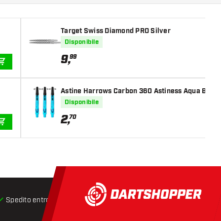
Target Swiss Diamond PRO Silver
Disponibile
9
,
99
AGGIUNGI AL CARRELLO
Astine Harrows Carbon 360 Astiness Aqua Blue
Disponibile
2
,
70
AGGIUNGI AL CARRELLO
Spedito entro 24 ore
Spedizione gratuita
da € 75