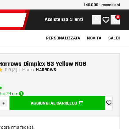
140.000+ recensioni
0
Account
La mia lista d
Carrel
Assistenza clienti
PERSONALIZZATA
NOVITÀ
SALDI
 Harrows Dimplex S3 Yellow NO6
5.0 (2)
Marca
:
HARROWS
 valutazione
e
tro 24 ore
+
AGGIUNGI AL CARRELLO
sci quantità
Aumenta quantità
aggiungi alla
programma fedeltà