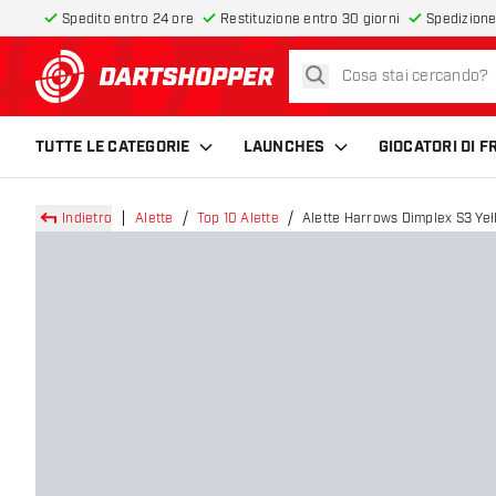
Spedito entro 24 ore
Restituzione entro 30 giorni
Spedizione
cerca
torna alla home page
TUTTE LE CATEGORIE
LAUNCHES
GIOCATORI DI 
Indietro
Alette
Top 10 Alette
Alette Harrows Dimplex S3 Ye