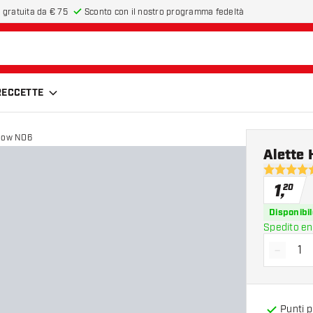
 gratuita da € 75
Sconto con il nostro programma fedeltà
FRECCETTE
llow NO6
Alette
5 stelle di
1
,
20
Disponibil
Spedito en
-
Diminui
Punti 