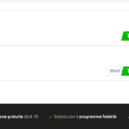
Short
one gratuita
da € 75
Sconto con il
programma fedeltà