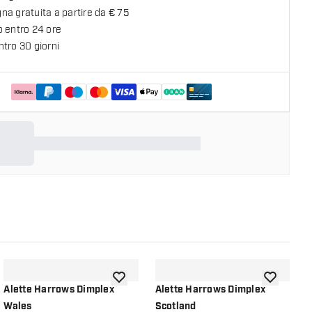
a gratuita a partire da € 75
o entro 24 ore
tro 30 giorni
lla lista dei desideri
aggiungi alla lista dei desideri
aggiungi all
Alette Harrows Dimplex
Alette Harrows Dimplex
A
Wales
Scotland
E