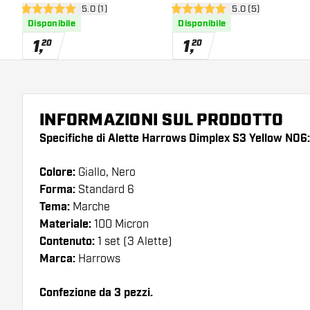
apri pannello recensioni
5.0 (1)
apri pannello rece
5.0 (5)
5 stelle di valutazione
5 stelle di valutazione
Disponibile
Disponibile
1
,
1
,
20
20
INFORMAZIONI SUL PRODOTTO
Specifiche di Alette Harrows Dimplex S3 Yellow NO6:
Colore:
Giallo, Nero
Forma:
Standard 6
Tema:
Marche
Materiale:
100 Micron
Contenuto:
1 set (3 Alette)
Marca:
Harrows
Confezione da 3 pezzi.