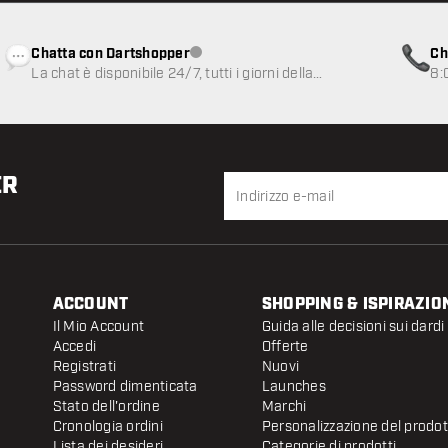
Chatta con Dartshopper
Ch
Servizio clienti non disponibile
La chat è disponibile 24/7, tutti i giorni della
8:
settimana
ER
ACCOUNT
SHOPPING & ISPIRAZIO
Il Mio Account
Guida alle decisioni sui dardi
Accedi
Offerte
Registrati
Nuovi
Password dimenticata
Launches
Stato dell'ordine
Marchi
Cronologia ordini
Personalizzazione del prodo
Lista dei desideri
Categorie di prodotti