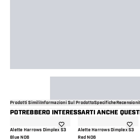
Prodotti Simili
Informazioni Sul Prodotto
Specifiche
Recensioni
POTREBBERO INTERESSARTI ANCHE QUESTI
aggiungi alla lista dei desideri
aggiung
Alette Harrows Dimplex S3
Alette Harrows Dimplex S3
Blue NO6
Red NO6