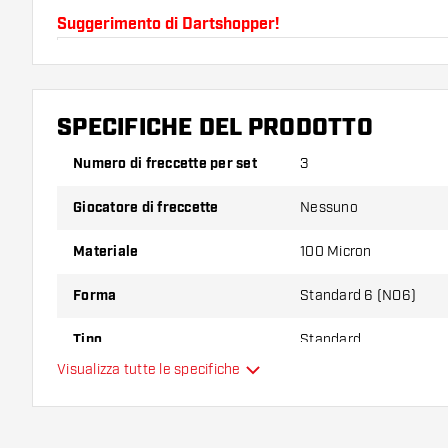
Suggerimento di Dartshopper!
Assicuratevi di avere a portata di mano un gran num
astine. Questi possono danneggiarsi o rompersi con 
SPECIFICHE DEL PRODOTTO
Provate una forma, un materiale o uno spessore div
Numero di freccette per set
3
scoprire quale variante vi si addice di più!
Giocatore di freccette
Nessuno
Materiale
100 Micron
Forma
Standard 6 (NO6)
Tipo
Standard
Visualizza tutte le specifiche
Flessibilità
Colori aggiuntivi