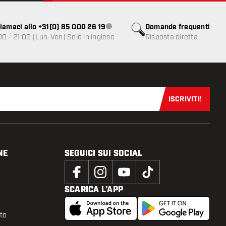
iamaci allo +31(0) 85 000 26 19
Domande frequenti
Servizio clienti non disponibile
00 - 21:00 (Lun-Ven) Solo in inglese
Risposta diretta
ISCRIVITI!
Iscriviti sub
NE
SEGUICI SUI SOCIAL
SCARICA L’APP
tto