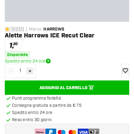
5.0
[
1
]
Marca
:
HARROWS
5 stelle di valutazione
Alette Harrows ICE Recut Clear
1
,
20
Disponibile
Spedito entro 24 ore
-
+
Diminuisci quantità
Aumenta quantità
aggiung
AGGIUNGI AL CARRELLO
Punti programma fedeltà
Consegna gratuita a partire da € 75
Spedito entro 24 ore
Reso entro 30 giorni
+
2