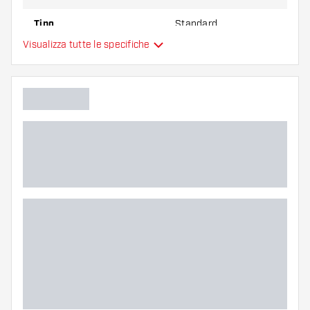
Tipo
Standard
Visualizza tutte le specifiche
Flessibilità
Colori aggiuntivi
Colore principale