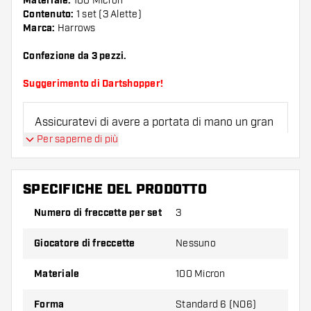
Materiale:
100 Micron
Contenuto:
1 set (3 Alette)
Marca:
Harrows
Confezione da 3 pezzi.
Suggerimento di Dartshopper!
Assicuratevi di avere a portata di mano un gran
numero di alette e di astine. Questi possono
Per saperne di più
danneggiarsi o rompersi con l'uso.
SPECIFICHE DEL PRODOTTO
Provate una forma, un materiale o uno
spessore diverso di alette per scoprire quale
Numero di freccette per set
3
variante vi si addice di più!
Giocatore di freccette
Nessuno
Materiale
100 Micron
Forma
Standard 6 (NO6)