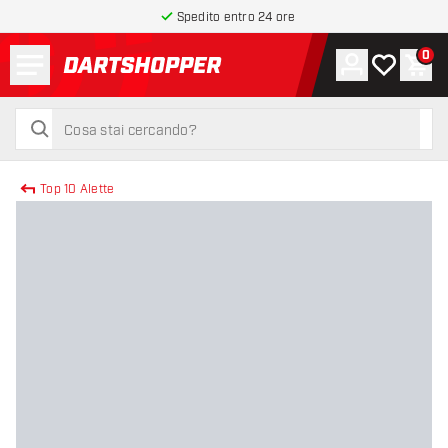
Spedito entro 24 ore
Menu
0
Account
La mia list
Carr
torna alla home page
cerca
cerca
Top 10 Alette