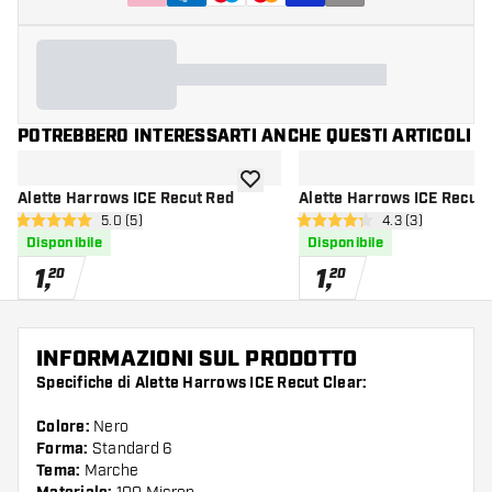
POTREBBERO INTERESSARTI ANCHE QUESTI ARTICOLI
aggiungi alla lista dei desideri
Alette Harrows ICE Recut Red
Alette Harrows ICE Recut 
apri pannello recensioni
5.0 (5)
apri pannello re
4.3 (3)
5 stelle di valutazione
4.3 stelle di valutazione
Disponibile
Disponibile
1
,
1
,
20
20
INFORMAZIONI SUL PRODOTTO
Specifiche di Alette Harrows ICE Recut Clear:
Colore:
Nero
Forma:
Standard 6
Tema:
Marche