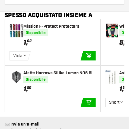
SPESSO ACQUISTATO INSIEME A
Mission F-Protect Protectors
Winma
a d'a
Disponibile
Disp
1
,
5
,
00
95
Viola
AGGIUNGI AL CARR
Alette Harrows Silika Lumen NO6 Bla
Asti
ck Tough Crystalline Coated
Disponibile
Disp
1
,
1
,
20
50
Short
AGGIUNGI AL CARR
Invia un'e-mail