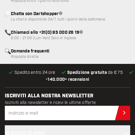
Risposta entro 1 giorno lavorativo
Chatta con Dartshopper
Servizio clienti non disponibile
La chat è disponibile 24/7, tutti i giorni della settimana
Chiamaci allo +31(0) 85 000 26 19
Servizio clienti non disponibile
8:00 - 21:00 (Lun-Ven) Solo in inglese
Domande frequenti
Risposta diretta
Spedito entro 24 ore
Spedizione gratuita
da € 75
•
140.000+ recensioni
ISCRIVITI ALLA NOSTRA NEWSLETTER
Iscriviti alla newsletter e ricevi le ultime offerte.
Iscr
SERVIZIO CLIENTI