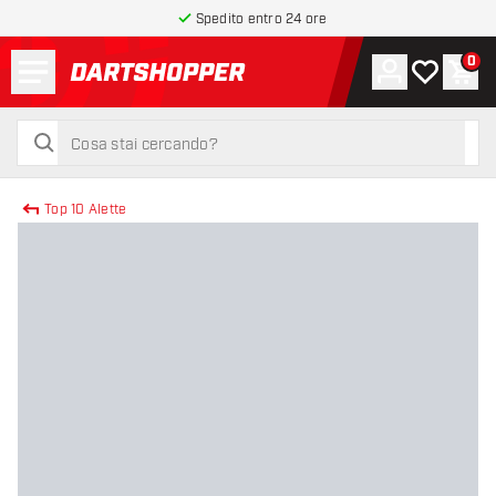
Spedito entro 24 ore
Menu
0
Account
La mia list
Carr
torna alla home page
cerca
cerca
Top 10 Alette