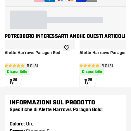
POTREBBERO INTERESSARTI ANCHE QUESTI ARTICOLI
aggiungi alla lista dei desideri
Alette Harrows Paragon Red
Alette Harrows Paragon B
apri pannello recensioni
5.0 (3)
apri pannello re
5.0 (5)
5 stelle di valutazione
5 stelle di valutazione
Disponibile
Disponibile
1
,
1
,
20
20
INFORMAZIONI SUL PRODOTTO
Specifiche di Alette Harrows Paragon Gold:
Colore:
Oro