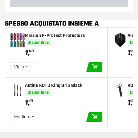
SPESSO ACQUISTATO INSIEME A
Mission F-Protect Protectors
Alet
Disponibile
Disp
1
,
1
,
00
20
Viola
AGGIUNGI AL CARR
Astine KOTO King Grip Black
KOTO
oken
Disponibile
Disp
1
,
1
,
19
95
Medium
AGGIUNGI AL CARR