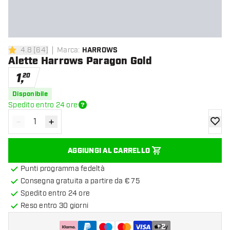
4.8
[
64
]
Marca
:
HARROWS
4.8 stelle di valutazione
Alette Harrows Paragon Gold
1
,
20
Disponibile
Spedito entro 24 ore
-
+
Diminuisci quantità
Aumenta quantità
aggiung
AGGIUNGI AL CARRELLO
Punti programma fedeltà
Consegna gratuita a partire da € 75
Spedito entro 24 ore
Reso entro 30 giorni
+
2