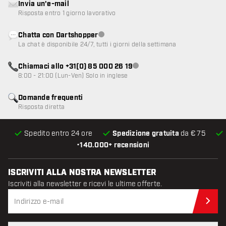
Invia un'e-mail
Risposta entro 1 giorno lavorativo
Chatta con Dartshopper
Servizio clienti non disponibile
La chat è disponibile 24/7, tutti i giorni della settimana
Chiamaci allo +31(0) 85 000 26 19
Servizio clienti non disponibile
8:00 - 21:00 (Lun-Ven) Solo in inglese
Domande frequenti
Risposta diretta
Spedito entro 24 ore
Spedizione gratuita
da € 75
•
140.000+ recensioni
ISCRIVITI ALLA NOSTRA NEWSLETTER
Iscriviti alla newsletter e ricevi le ultime offerte.
Iscr