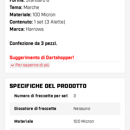
Forma:
Standard 6
Tema:
Marche
Materiale:
100 Micron
Contenuto:
1 set (3 Alette)
Marca:
Harrows
Confezione da 3 pezzi.
Suggerimento di Dartshopper!
Per saperne di più
Assicuratevi di avere a portata di mano un gran
numero di alette e di astine. Questi possono
danneggiarsi o rompersi con l'uso.
SPECIFICHE DEL PRODOTTO
Numero di freccette per set
3
Provate una forma, un materiale o uno
spessore diverso di alette per scoprire quale
Giocatore di freccette
Nessuno
variante vi si addice di più!
Materiale
100 Micron