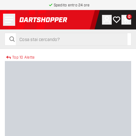
Spedito entro 24 ore
Menu
0
Account
La mia list
Carr
torna alla home page
cerca
cerca
Top 10 Alette