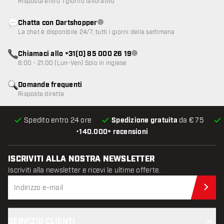
Risposta entro 1 giorno lavorativo
Chatta con Dartshopper
Servizio clienti non disponibile
La chat è disponibile 24/7, tutti i giorni della settimana
Chiamaci allo +31(0) 85 000 26 19
Servizio clienti non disponibile
8:00 - 21:00 (Lun-Ven) Solo in inglese
Domande frequenti
Risposta diretta
Spedito entro 24 ore
Spedizione gratuita
da € 75
•
140.000+ recensioni
ISCRIVITI ALLA NOSTRA NEWSLETTER
Iscriviti alla newsletter e ricevi le ultime offerte.
Iscr
SERVIZIO CLIENTI