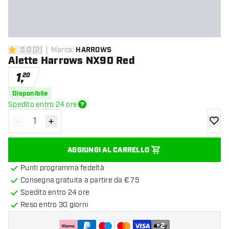
5.0
[
2
]
Marca
:
HARROWS
5 stelle di valutazione
Alette Harrows NX90 Red
1
,
20
Disponibile
Spedito entro 24 ore
-
+
Diminuisci quantità
Aumenta quantità
aggiung
AGGIUNGI AL CARRELLO
Punti programma fedeltà
Consegna gratuita a partire da € 75
Spedito entro 24 ore
Reso entro 30 giorni
+
2