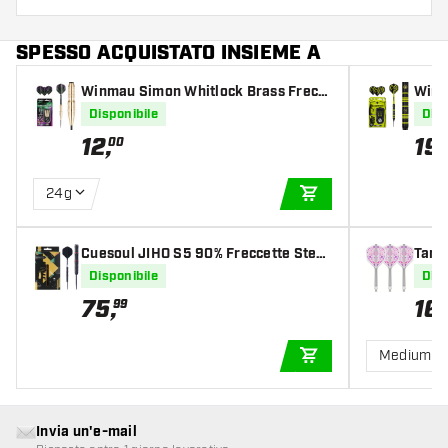
SPESSO ACQUISTATO INSIEME A
Winmau Simon Whitlock Brass Frecc
Winm
ette Steel Darts
n Bl
Disponibile
Disp
Dart
12
,
19
,
00
24g
AGGIUNGI AL CARR
Cuesoul JIHO S5 90% Freccette Steel
Targ
Darts
ris 
Disponibile
Disp
75
,
16
,
99
Medium
AGGIUNGI AL CARR
Invia un'e-mail