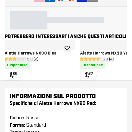
POTREBBERO INTERESSARTI ANCHE QUESTI ARTICOLI
aggiungi alla lista dei desideri
Alette Harrows NX90 Blue
Alette Harrows NX90 Yell
apri pannello recensioni
3.0 (2)
apri pannello re
5.0 (4)
3 stelle di valutazione
5 stelle di valutazione
Disponibile
Disponibile
1
,
1
,
20
20
INFORMAZIONI SUL PRODOTTO
Specifiche di Alette Harrows NX90 Red:
Colore:
Rosso
Forma:
Standard