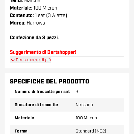
Tema:
Marche
Materiale:
100 Micron
Contenuto:
1 set (3 Alette)
Marca:
Harrows
Confezione da 3 pezzi.
Suggerimento di Dartshopper!
Per saperne di più
Assicuratevi di avere a portata di mano un gran
numero di alette e di astine. Questi possono
danneggiarsi o rompersi con l'uso.
SPECIFICHE DEL PRODOTTO
Numero di freccette per set
3
Provate una forma, un materiale o uno
spessore diverso di alette per scoprire quale
Giocatore di freccette
Nessuno
variante vi si addice di più!
Materiale
100 Micron
Forma
Standard (NO2)