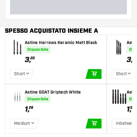
SPESSO ACQUISTATO INSIEME A
Astine Harrows Keramic Matt Black
Astin
Disponibile
Disp
3
,
3
,
20
95
Short
Short
AGGIUNGI AL CARR
Astine GOAT Griptech White
Asti
Disponibile
Disp
1
,
1
,
29
80
Medium
Inbetwee
AGGIUNGI AL CARR