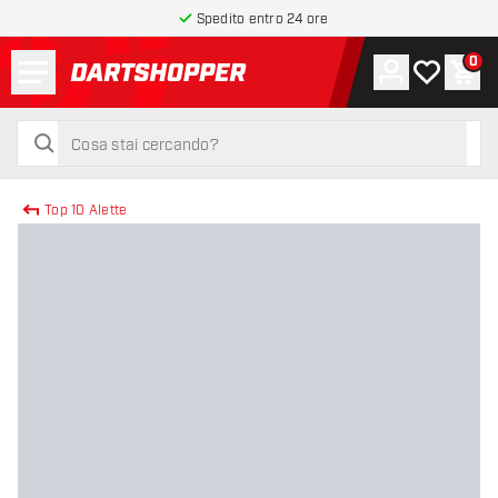
Spedito entro 24 ore
Menu
0
Account
La mia list
Carr
torna alla home page
cerca
cerca
Top 10 Alette