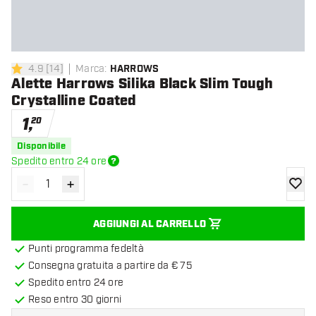
4.9
[
14
]
Marca
:
HARROWS
4.9 stelle di valutazione
Alette Harrows Silika Black Slim Tough
Crystalline Coated
1
,
20
Disponibile
Spedito entro 24 ore
-
+
Diminuisci quantità
Aumenta quantità
aggiung
AGGIUNGI AL CARRELLO
Punti programma fedeltà
Consegna gratuita a partire da € 75
Spedito entro 24 ore
Reso entro 30 giorni