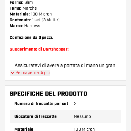
Forma:
Slim
Tema:
Marche
Materiale:
100 Micron
Contenuto:
1 set (3 Alette)
Marca:
Harrows
Confezione da 3 pezzi.
Suggerimento di Dartshopper!
Assicuratevi di avere a portata di mano un gran
numero di alette e di astine. Questi possono
Per saperne di più
danneggiarsi o rompersi con l'uso.
SPECIFICHE DEL PRODOTTO
Provate una forma, un materiale o uno
spessore diverso di alette per scoprire quale
Numero di freccette per set
3
variante vi si addice di più!
Giocatore di freccette
Nessuno
Materiale
100 Micron