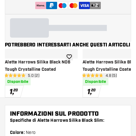
+
2
POTREBBERO INTERESSARTI ANCHE QUESTI ARTICOLI
aggiungi alla lista dei desideri
Alette Harrows Silika Black NO6
Alette Harrows Silika Blac
Tough Crystalline Coated
Tough Crystalline Coated
apri pannello recensioni
5.0 (2)
apri pannello re
4.8 (5)
5 stelle di valutazione
4.8 stelle di valutazione
Disponibile
Disponibile
1
,
1
,
20
20
INFORMAZIONI SUL PRODOTTO
Specifiche di Alette Harrows Silika Black Slim:
Colore:
Nero