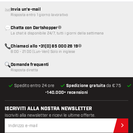
Invia un'e-mail
Risposta entro 1 giorno lavorativo
Chatta con Dartshopper
Servizio clienti non disponibile
La chat è disponibile 24/7, tutti i giorni della settimana
Chiamaci allo +31(0) 85 000 26 19
Servizio clienti non disponibile
8:00 - 21:00 (Lun-Ven) Solo in inglese
Domande frequenti
Risposta diretta
Spedito entro 24 ore
Spedizione gratuita
da € 75
•
140.000+ recensioni
ISCRIVITI ALLA NOSTRA NEWSLETTER
Iscriviti alla newsletter e ricevi le ultime offerte.
Iscr