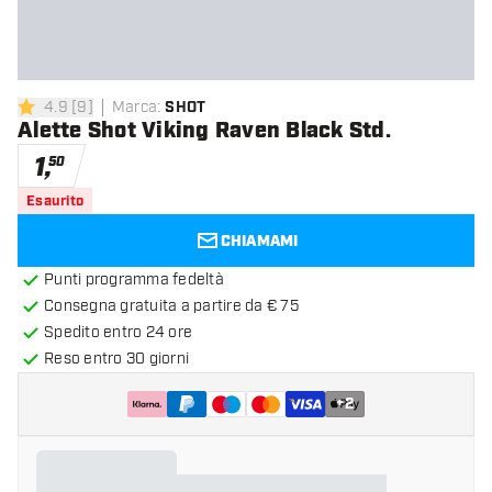
4.9
[
9
]
Marca
:
SHOT
4.9 stelle di valutazione
Alette Shot Viking Raven Black Std.
1
,
50
Esaurito
CHIAMAMI
Punti programma fedeltà
Consegna gratuita a partire da € 75
Spedito entro 24 ore
Reso entro 30 giorni
+
2