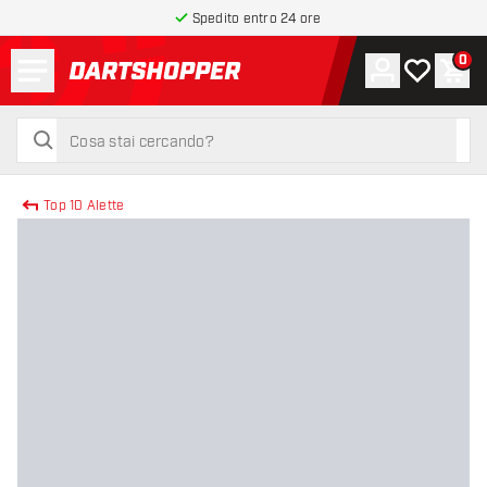
Spedito entro 24 ore
Menu
0
Account
La mia list
Carr
torna alla home page
cerca
cerca
Top 10 Alette