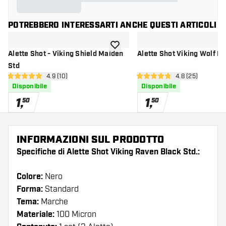
POTREBBERO INTERESSARTI ANCHE QUESTI ARTICOLI
aggiungi alla lista dei desideri
Alette Shot - Viking Shield Maiden
Alette Shot Viking Wolf N
Std
apri pannello recensioni
4.9 (10)
apri pannello re
4.8 (25)
4.9 stelle di valutazione
4.8 stelle di valutazione
Disponibile
Disponibile
1
,
1
,
50
50
INFORMAZIONI SUL PRODOTTO
Specifiche di Alette Shot Viking Raven Black Std.:
Colore:
Nero
Forma:
Standard
Tema:
Marche
Materiale:
100 Micron