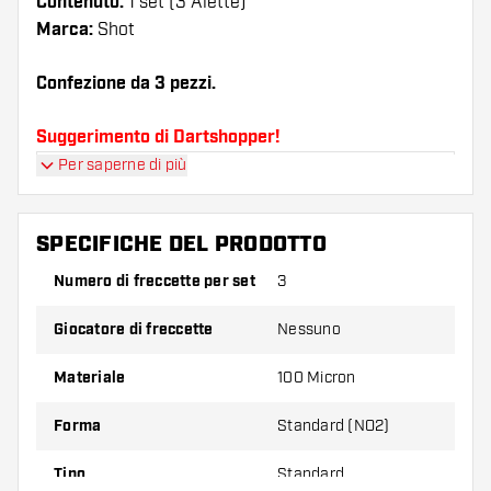
Contenuto:
1 set (3 Alette)
Marca:
Shot
Confezione da 3 pezzi.
Suggerimento di Dartshopper!
Per saperne di più
Assicuratevi di avere a portata di mano un gran
numero di alette e di astine. Questi possono
danneggiarsi o rompersi con l'uso.
SPECIFICHE DEL PRODOTTO
Numero di freccette per set
3
Provate una forma, un materiale o uno
spessore diverso di alette per scoprire quale
Giocatore di freccette
Nessuno
variante vi si addice di più!
Materiale
100 Micron
Forma
Standard (NO2)
Tipo
Standard