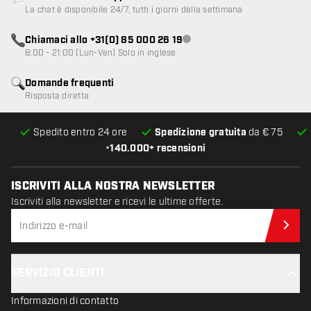
Servizio clienti non disponibile
La chat è disponibile 24/7, tutti i giorni della settimana
Chiamaci allo +31(0) 85 000 26 19
Servizio clienti non disponibile
8:00 - 21:00 (Lun-Ven) Solo in inglese
Domande frequenti
Risposta diretta
Spedito entro 24 ore
Spedizione gratuita
da € 75
•
140.000+ recensioni
ISCRIVITI ALLA NOSTRA NEWSLETTER
Iscriviti alla newsletter e ricevi le ultime offerte.
Iscr
SERVIZIO CLIENTI
Informazioni di contatto