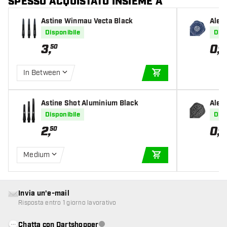
SPESSO ACQUISTATO INSIEME A
Astine Winmau Vecta Black
Alet
e
Disponibile
Disp
3
,
0
,
50
95
In Between
AGGIUNGI AL CARR
Astine Shot Aluminium Black
Alet
ck
Disponibile
Disp
2
,
0
,
50
95
Medium
AGGIUNGI AL CARR
Invia un'e-mail
Risposta entro 1 giorno lavorativo
Chatta con Dartshopper