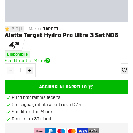
5.0
[
1
]
Marca
:
TARGET
5 stelle di valutazione
Alette Target Hydro Pro Ultra 3 Set NO6
4
,
00
Disponibile
Spedito entro 24 ore
-
+
Diminuisci quantità
Aumenta quantità
aggiung
AGGIUNGI AL CARRELLO
Punti programma fedeltà
Consegna gratuita a partire da € 75
Spedito entro 24 ore
Reso entro 30 giorni
+
2