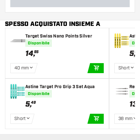
SPESSO ACQUISTATO INSIEME A
Target Swiss Nano Points Silver
Astin
Disponibile
Disp
14
,
5
,
95
49
40 mm
Short
AGGIUNGI AL CARR
Astine Target Pro Grip 3 Set Aqua
Red 
Silve
Disponibile
Disp
5
,
13
,
49
Short
38 mm
AGGIUNGI AL CARR