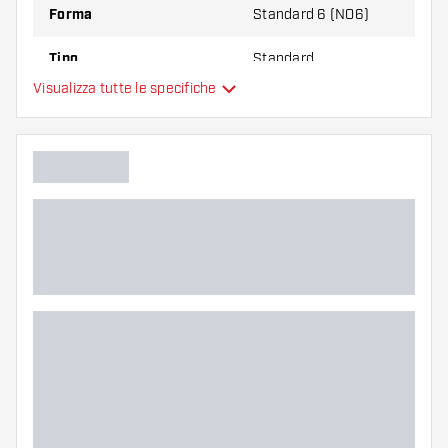
Forma
Standard 6 (NO6)
Tipo
Standard
Visualizza tutte le specifiche
Flessibilità
Colori aggiuntivi
Colore principale