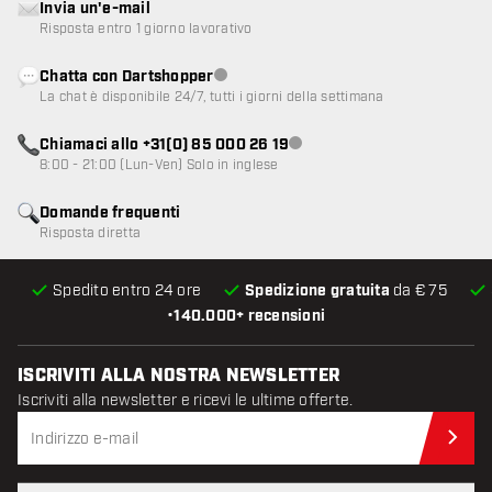
Invia un'e-mail
Risposta entro 1 giorno lavorativo
Chatta con Dartshopper
Servizio clienti non disponibile
La chat è disponibile 24/7, tutti i giorni della settimana
Chiamaci allo +31(0) 85 000 26 19
Servizio clienti non disponibile
8:00 - 21:00 (Lun-Ven) Solo in inglese
Domande frequenti
Risposta diretta
Spedito entro 24 ore
Spedizione gratuita
da € 75
•
140.000+ recensioni
ISCRIVITI ALLA NOSTRA NEWSLETTER
Iscriviti alla newsletter e ricevi le ultime offerte.
Iscr