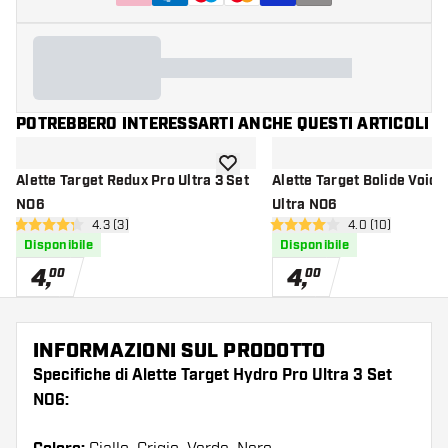
POTREBBERO INTERESSARTI ANCHE QUESTI ARTICOLI
aggiungi alla lista dei desideri
Alette Target Redux Pro Ultra 3 Set
Alette Target Bolide Void 
NO6
Ultra NO6
apri pannello recensioni
4.3 (3)
apri pannello re
4.0 (10)
4.3 stelle di valutazione
4 stelle di valutazione
Disponibile
Disponibile
4
,
4
,
00
00
INFORMAZIONI SUL PRODOTTO
Specifiche di Alette Target Hydro Pro Ultra 3 Set
NO6: