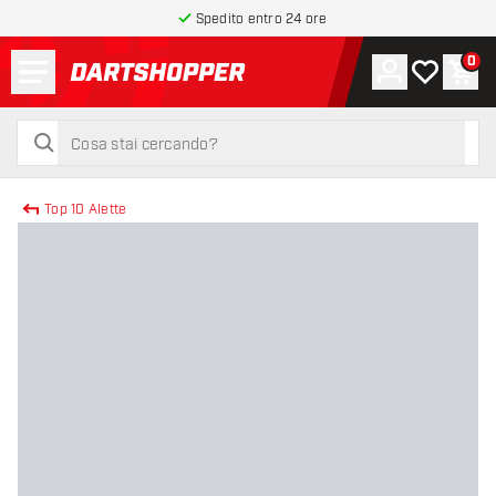
Spedito entro 24 ore
Menu
0
Account
La mia list
Carr
torna alla home page
cerca
cerca
Top 10 Alette