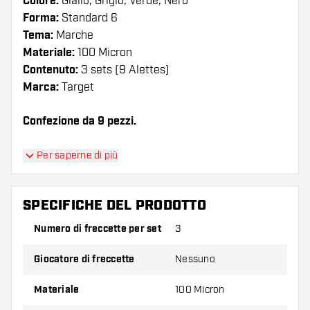
Colore:
Giallo, Grigio, Verde, Nero
Forma:
Standard 6
Tema:
Marche
Materiale:
100 Micron
Contenuto:
3 sets (9 Alettes)
Marca:
Target
Confezione da 9 pezzi.
Suggerimento di Dartshopper!
Per saperne di più
Assicuratevi di avere a portata di mano un gran
numero di alette e di astine. Questi possono
SPECIFICHE DEL PRODOTTO
danneggiarsi o rompersi con l'uso.
Numero di freccette per set
3
Provate una forma, un materiale o uno
Giocatore di freccette
Nessuno
spessore diverso di alette per scoprire quale
variante vi si addice di più!
Materiale
100 Micron