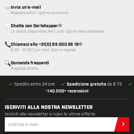
Invia un'e-mail
Risposta entro 1 giorno lavorativo
Chatta con Dartshopper
Servizio clienti non disponibile
La chat è disponibile 24/7, tutti i giorni della settimana
Chiamaci allo +31(0) 85 000 26 19
Servizio clienti non disponibile
8:00 - 21:00 (Lun-Ven) Solo in inglese
Domande frequenti
Risposta diretta
Spedito entro 24 ore
Spedizione gratuita
da € 75
•
140.000+ recensioni
ISCRIVITI ALLA NOSTRA NEWSLETTER
Iscriviti alla newsletter e ricevi le ultime offerte.
Iscr