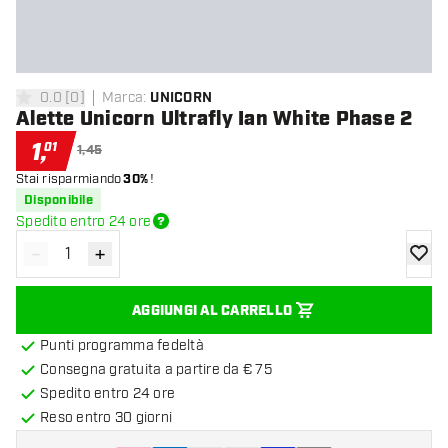
0.0
[
0
]
Marca
:
UNICORN
0 stelle di valutazione
Alette Unicorn Ultrafly Ian White Phase 2
1
,
01
1,45
Stai risparmiando
30%
!
Disponibile
Spedito entro 24 ore
-
+
Diminuisci quantità
Aumenta quantità
aggiung
AGGIUNGI AL CARRELLO
Punti programma fedeltà
Consegna gratuita a partire da € 75
Spedito entro 24 ore
Reso entro 30 giorni