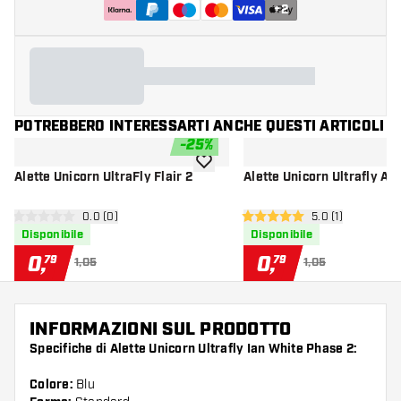
+
2
POTREBBERO INTERESSARTI ANCHE QUESTI ARTICOLI
-
25
%
aggiungi alla lista dei desideri
Alette Unicorn UltraFly Flair 2
Alette Unicorn Ultrafly Au
apri pannello recensioni
0.0 (0)
apri pannello re
5.0 (1)
0 stelle di valutazione
5 stelle di valutazione
Disponibile
Disponibile
0
,
0
,
79
79
1,05
1,05
INFORMAZIONI SUL PRODOTTO
Specifiche di Alette Unicorn Ultrafly Ian White Phase 2:
Colore:
Blu