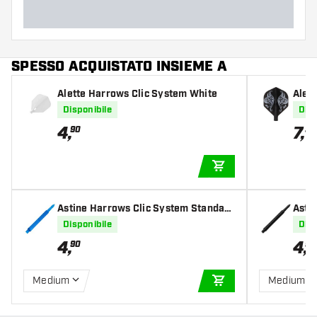
SPESSO ACQUISTATO INSIEME A
Alette Harrows Clic System White
Alet
wer 
Disponibile
Disp
4
,
7
,
90
55
AGGIUNGI AL CARR
Astine Harrows Clic System Standard
Asti
Astiness Aqua
Asti
Disponibile
Disp
4
,
4
,
90
90
Medium
Medium
AGGIUNGI AL CARR