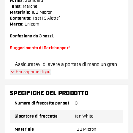
Forma:
Standard
Tema:
Marche
Materiale:
100 Micron
Contenuto:
1 set (3 Alette)
Marca:
Unicorn
Confezione da 3 pezzi.
Suggerimento di Dartshopper!
Assicuratevi di avere a portata di mano un gran
numero di alette e di astine. Questi possono
Per saperne di più
danneggiarsi o rompersi con l'uso.
SPECIFICHE DEL PRODOTTO
Provate una forma, un materiale o uno
spessore diverso di alette per scoprire quale
Numero di freccette per set
3
variante vi si addice di più!
Giocatore di freccette
Ian White
Materiale
100 Micron