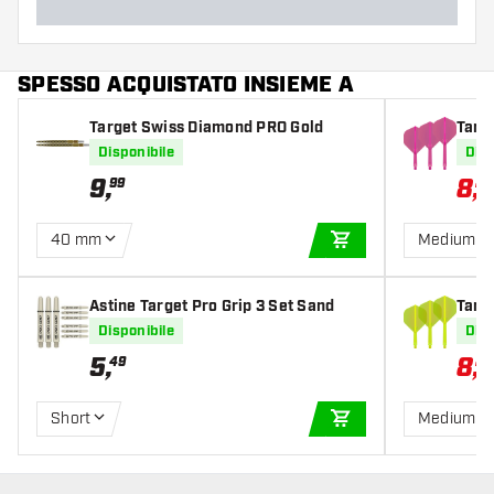
SPESSO ACQUISTATO INSIEME A
Target Swiss Diamond PRO Gold
Targ
Disponibile
Disp
9
,
8
,
99
21
40 mm
Medium
AGGIUNGI AL CARR
Astine Target Pro Grip 3 Set Sand
Targ
Disponibile
Disp
5
,
8
,
49
21
Short
Medium
AGGIUNGI AL CARR