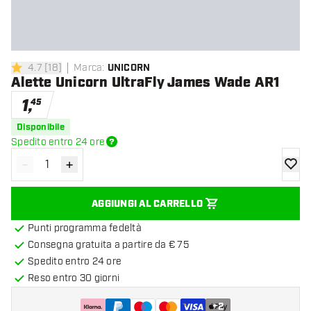
4.7
[
18
]
Marca
:
UNICORN
4.7 stelle di valutazione
Alette Unicorn UltraFly James Wade AR1
1
,
45
Disponibile
Spedito entro 24 ore
-
+
Diminuisci quantità
Aumenta quantità
aggiung
AGGIUNGI AL CARRELLO
Punti programma fedeltà
Consegna gratuita a partire da € 75
Spedito entro 24 ore
Reso entro 30 giorni
+
2