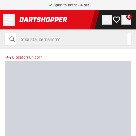
Spedito entro 24 ore
Menu
0
Account
La mia list
Carr
torna alla home page
cerca
cerca
Giocatori Unicorn