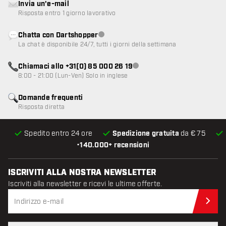
Invia un'e-mail
Risposta entro 1 giorno lavorativo
Chatta con Dartshopper
Servizio clienti non disponibile
La chat è disponibile 24/7, tutti i giorni della settimana
Chiamaci allo +31(0) 85 000 26 19
Servizio clienti non disponibile
8:00 - 21:00 (Lun-Ven) Solo in inglese
Domande frequenti
Risposta diretta
Spedito entro 24 ore
Spedizione gratuita
da € 75
•
140.000+ recensioni
ISCRIVITI ALLA NOSTRA NEWSLETTER
Iscriviti alla newsletter e ricevi le ultime offerte.
Iscr