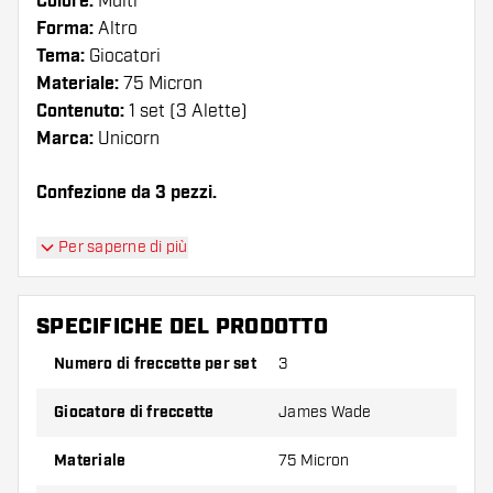
Colore:
Multi
Forma:
Altro
Tema:
Giocatori
Materiale:
75 Micron
Contenuto:
1 set (3 Alette)
Marca:
Unicorn
Confezione da 3 pezzi.
Suggerimento di Dartshopper!
Per saperne di più
Assicuratevi di avere a portata di mano un gran
numero di alette e di astine. Questi possono
SPECIFICHE DEL PRODOTTO
danneggiarsi o rompersi con l'uso.
Numero di freccette per set
3
Provate una forma, un materiale o uno
Giocatore di freccette
James Wade
spessore diverso di alette per scoprire quale
variante vi si addice di più!
Materiale
75 Micron