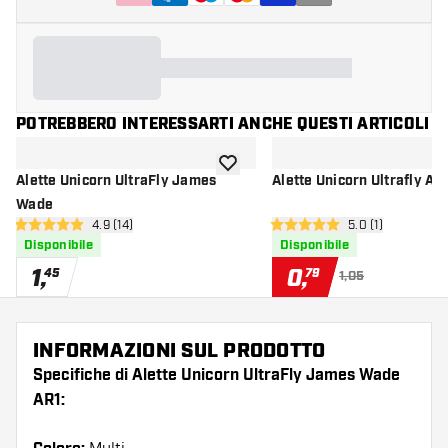
POTREBBERO INTERESSARTI ANCHE QUESTI ARTICOLI
aggiungi alla lista dei desideri
Alette Unicorn UltraFly James
Alette Unicorn Ultrafly Au
Wade
apri pannello recensioni
4.9 (14)
apri pannello re
5.0 (1)
4.9 stelle di valutazione
5 stelle di valutazione
Disponibile
Disponibile
1
,
0
,
45
79
1,05
INFORMAZIONI SUL PRODOTTO
Specifiche di Alette Unicorn UltraFly James Wade
AR1: