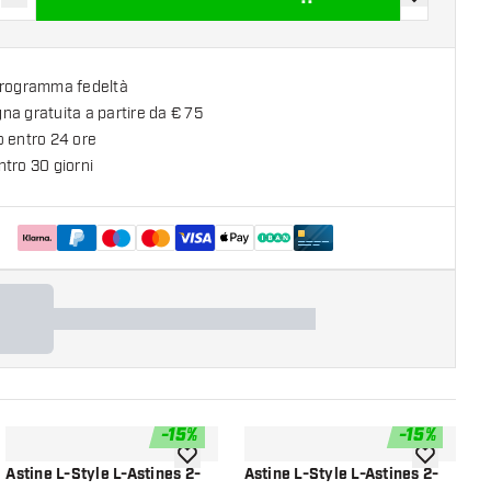
sci quantità
Aumenta quantità
aggiungi alla
programma fedeltà
a gratuita a partire da € 75
o entro 24 ore
tro 30 giorni
-
15
%
-
15
%
lla lista dei desideri
aggiungi alla lista dei desideri
aggiungi all
Astine L-Style L-Astines 2-
Astine L-Style L-Astines 2-
A