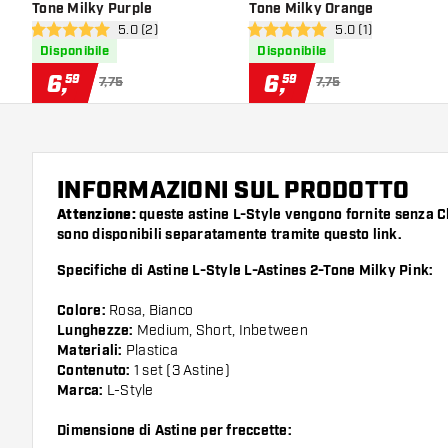
Tone Milky Purple
Tone Milky Orange
apri pannello recensioni
5.0 (2)
apri pannello recen
5.0 (1)
5 stelle di valutazione
5 stelle di valutazione
Disponibile
Disponibile
6
,
6
,
59
59
7,75
7,75
INFORMAZIONI SUL PRODOTTO
Attenzione:
queste astine L-Style vengono fornite senza 
sono disponibili separatamente tramite questo
link
.
Specifiche di Astine L-Style L-Astines 2-Tone Milky Pink:
Colore:
Rosa, Bianco
Lunghezze:
Medium, Short, Inbetween
Materiali:
Plastica
Contenuto:
1 set (3 Astine)
Marca:
L-Style
Dimensione di Astine per freccette: