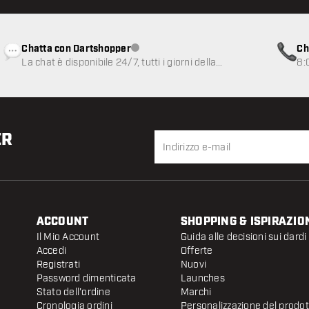
Chatta con Dartshopper
Ch
Servizio clienti non disponibile
La chat è disponibile 24/7, tutti i giorni della
8:
settimana
ER
ACCOUNT
SHOPPING & ISPIRAZIO
Il Mio Account
Guida alle decisioni sui dardi
Accedi
Offerte
Registrati
Nuovi
Password dimenticata
Launches
Stato dell'ordine
Marchi
Cronologia ordini
Personalizzazione del prodo