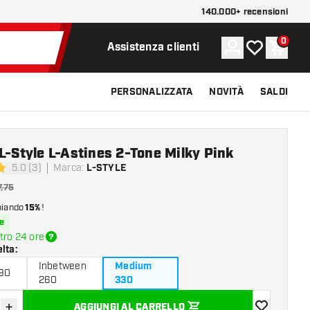
140.000+ recensioni
0
Account
La mia lista d
Carrel
Assistenza clienti
PERSONALIZZATA
NOVITÀ
SALDI
L-Style L-Astines 2-Tone Milky Pink
5.0 (3)
Marca
:
L-STYLE
 valutazione
7,75
miando
15%
!
e
tro 24 ore
elta
:
Inbetween
Medium
190
260
330
+
AGGIUNGI AL CARRELLO