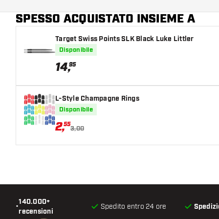
SPESSO ACQUISTATO INSIEME A
Target Swiss Points SLK Black Luke Littler
Disponibile
14
,
95
L-Style Champagne Rings
Disponibile
2
,
55
3,00
140.000+
•
Spedito entro 24 ore
Spedizi
recensioni