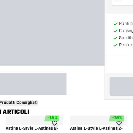
Diminui
Punti 
Consegn
Spedit
Reso en
Prodotti Consigliati
 ARTICOLI
-
15
%
-
15
%
i alla lista dei desideri
aggiungi alla lista dei desideri
aggiungi a
Astine L-Style L-Astines 2-
Astine L-Style L-Astines 2-