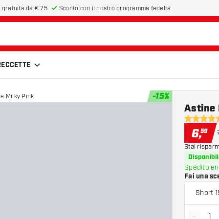
 gratuita da € 75
Sconto con il nostro programma fedeltà
FRECCETTE
-
15
%
ne Milky Pink
Astine 
5 stelle di
6
,
59
Stai rispar
Disponibil
Spedito en
Fai una sc
Short 
-