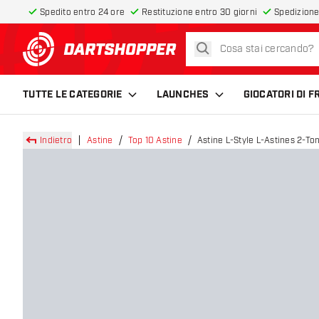
Spedito entro 24 ore
Restituzione entro 30 giorni
Spedizione
cerca
torna alla home page
TUTTE LE CATEGORIE
LAUNCHES
GIOCATORI DI 
Indietro
Astine
Top 10 Astine
Astine L-Style L-Astines 2-To