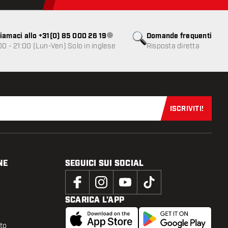
iamaci allo +31(0) 85 000 26 19
Domande frequenti
Servizio clienti non disponibile
00 - 21:00 (Lun-Ven) Solo in inglese
Risposta diretta
ISCRIVITI!
Iscriviti sub
NE
SEGUICI SUI SOCIAL
SCARICA L’APP
tto