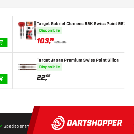
Target Gabriel Clemens 95K Swiss Point 95% Fre
Disponibile
103
,
96
129,95
AGGIUNGI AL CARRELLO
Target Japan Premium Swiss Point Silica
Disponibile
22
,
95
AGGIUNGI AL CARRELLO
Spedito entro 24 ore
Spedizione gratuita
da € 75