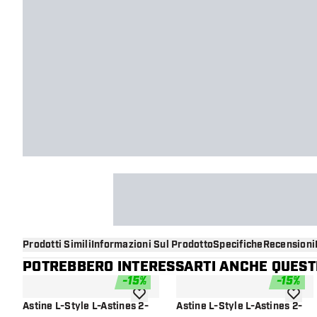
Prodotti Simili
Informazioni Sul Prodotto
Specifiche
Recensioni
POTREBBERO INTERESSARTI ANCHE QUESTI
-
15
%
-
15
%
aggiungi alla lista dei desideri
aggiung
Astine L-Style L-Astines 2-
Astine L-Style L-Astines 2-