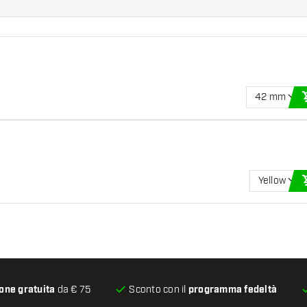
42 mm
Yellow
one gratuita
da € 75
Sconto con il
programma fedeltà