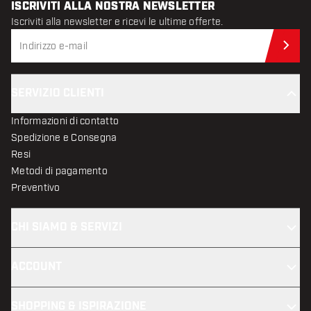
ISCRIVITI ALLA NOSTRA NEWSLETTER
Iscriviti alla newsletter e ricevi le ultime offerte.
Iscr
SERVIZIO CLIENTI
Informazioni di contatto
Spedizione e Consegna
Resi
Metodi di pagamento
Preventivo
CHI SIAMO & SERVIZI
ACCOUNT
SHOPPING & ISPIRAZIONE