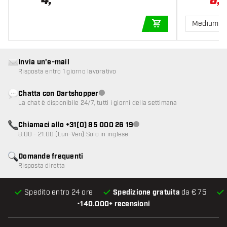
4
,
6
,
Medium 3
Kit di fissaggio Blade X
AGGIUNGI AL CARR
Morsetti Winmau per fissare accessori magnetici
Invia un'e-mail
Risposta entro 1 giorno lavorativo
Blade X Fusion Short – 1 set
Chatta con Dartshopper
Servizio clienti non disponibile
La chat è disponibile 24/7, tutti i giorni della settimana
Custodia Fusion
Chiamaci allo +31(0) 85 000 26 19
Servizio clienti non disponibile
8:00 - 21:00 (Lun-Ven) Solo in inglese
Domande frequenti
Risposta diretta
Spedito entro 24 ore
Spedizione gratuita
da € 75
•
140.000+ recensioni