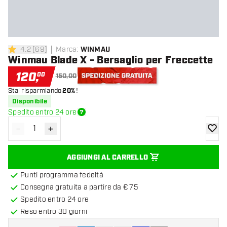
4.2
[
69
]
Marca
:
WINMAU
4.2 stelle di valutazione
Winmau Blade X - Bersaglio per Freccette
120
,
00
150,00
Stai risparmiando
20%
!
Spedizione gratuita
Disponibile
Spedito entro 24 ore
-
+
Diminuisci quantità
Aumenta quantità
aggiung
AGGIUNGI AL CARRELLO
Punti programma fedeltà
Consegna gratuita a partire da € 75
Spedito entro 24 ore
Reso entro 30 giorni