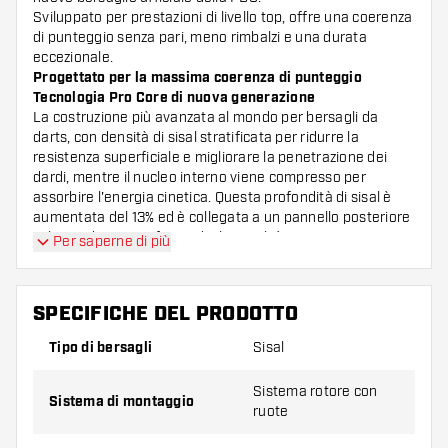
Sviluppato per prestazioni di livello top, offre una coerenza
di punteggio senza pari, meno rimbalzi e una durata
eccezionale.
Progettato per la massima coerenza di punteggio
Tecnologia Pro Core di nuova generazione
La costruzione più avanzata al mondo per bersagli da
darts, con densità di sisal stratificata per ridurre la
resistenza superficiale e migliorare la penetrazione dei
dardi, mentre il nucleo interno viene compresso per
assorbire l'energia cinetica. Questa profondità di sisal è
aumentata del 13% ed è collegata a un pannello posteriore
in legno duro stratificato di alta qualità.
Per saperne di più
Tecnologia brevettata Density Control Wire
La densità di sisal ottimizzata nelle zone di punteggio
critiche aumenta la durata e garantisce una ritenzione
SPECIFICHE DEL PRODOTTO
superiore dei dardi proprio dove conta di più.
Fili di precisione ultra-sottili inclinati
Tipo di bersagli
Sisal
Un sistema di cablaggio ultra-sottile che amplia la
superficie delle zone di punteggio, con un design inclinato
Sistema rotore con
a 60 gradi che guida i dardi nelle aree di punteggio
Sistema di montaggio
ruote
principali, riducendo drasticamente rimbalzi e rimbalzi
indesiderati.