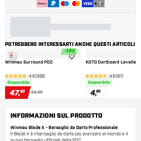
+
2
POTREBBERO INTERESSARTI ANCHE QUESTI ARTICOLI
-
15
%
aggiungi alla lista dei desideri
Winmau Surround PDC
KOTO Dartboard Leveller
apri pannello recensioni
4.8 (355)
apri pannello re
4.6 (97)
4.8 stelle di valutazione
4.6 stelle di valutazione
Disponibile
Disponibile
47
,
4
,
60
95
56,00
INFORMAZIONI SUL PRODOTTO
Winmau Blade X - Bersaglio da Darts Professionale
Il Blade X è il bersaglio da darts più avanzato al mondo e il
nuovo bersaglio ufficiale della PDC.