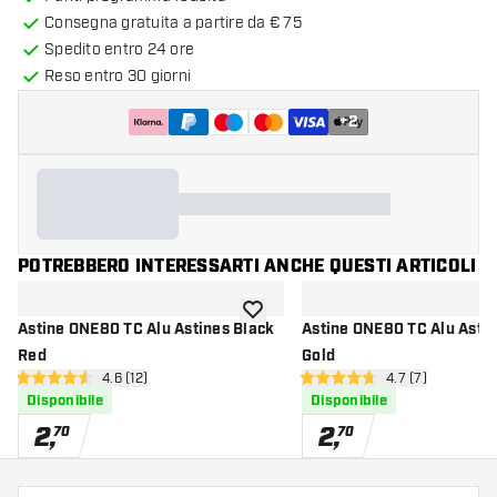
Consegna gratuita a partire da € 75
Spedito entro 24 ore
Reso entro 30 giorni
+
2
POTREBBERO INTERESSARTI ANCHE QUESTI ARTICOLI
aggiungi alla lista dei desideri
Astine ONE80 TC Alu Astines Black
Astine ONE80 TC Alu Astin
Red
Gold
apri pannello recensioni
4.6 (12)
apri pannello re
4.7 (7)
4.6 stelle di valutazione
4.7 stelle di valutazione
Disponibile
Disponibile
2
,
2
,
70
70