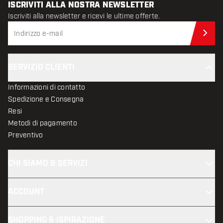
ISCRIVITI ALLA NOSTRA NEWSLETTER
Iscriviti alla newsletter e ricevi le ultime offerte.
Iscr
SERVIZIO CLIENTI
Informazioni di contatto
Spedizione e Consegna
Resi
Metodi di pagamento
Preventivo
CHI SIAMO & SERVIZI
ACCOUNT
SHOPPING & ISPIRAZIONE