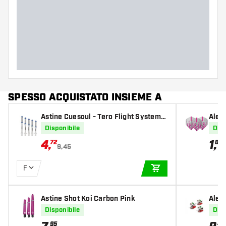
SPESSO ACQUISTATO INSIEME A
Astine Cuesoul - Tero Flight System A
Alet
K7 Slim - Ice Clear
core
Disponibile
Disp
4
,
1
,
72
65
9,45
F
AGGIUNGI AL CARR
Astine Shot Koi Carbon Pink
Alett
alia
Disponibile
Disp
95
45