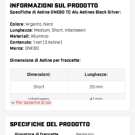
INFORMAZIONI SUL PRODOTTO
Specifiche di Astine ONE80 TC Alu Astines Black Silver:
Colore:
Argento, Nero
Lunghezze:
Medium, Short, Inbetween
Materiali:
Alluminio
Contenuto:
1 set (3 Astine)
Marca:
ONE80
Dimensione di Astine per freccette:
Dimensioni:
Lunghezze:
Short
35 mm
Inbetween
41 mm
Per saperne di più
Medium
48 mm
SPECIFICHE DEL PRODOTTO
Confezione da 3 pezzi.
Giocatore di freccette
Nessuno