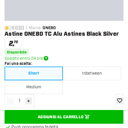
4.0
[
2
]
Marca
:
ONE80
4 stelle di valutazione
Astine ONE80 TC Alu Astines Black Silver
2
,
70
Disponibile
Spedito entro 24 ore
Fai una scelta
:
Short
Inbetween
Medium
-
+
Diminuisci quantità
Aumenta quantità
aggiung
AGGIUNGI AL CARRELLO
Punti programma fedeltà