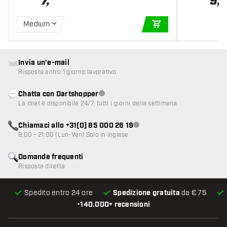
7
,
9
,
Medium
AGGIUNGI AL CARR
Invia un'e-mail
Risposta entro 1 giorno lavorativo
Chatta con Dartshopper
Servizio clienti non disponibile
La chat è disponibile 24/7, tutti i giorni della settimana
Chiamaci allo +31(0) 85 000 26 19
Servizio clienti non disponibile
8:00 - 21:00 (Lun-Ven) Solo in inglese
Domande frequenti
Risposta diretta
Spedito entro 24 ore
Spedizione gratuita
da € 75
•
140.000+ recensioni