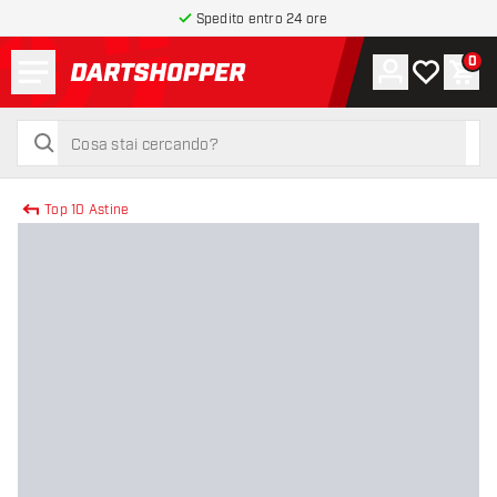
Spedito entro 24 ore
Menu
0
Account
La mia list
Carr
torna alla home page
cerca
cerca
Top 10 Astine