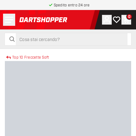
Spedito entro 24 ore
Menu
0
Account
La mia list
Carr
torna alla home page
cerca
cerca
Top 10 Freccette Soft