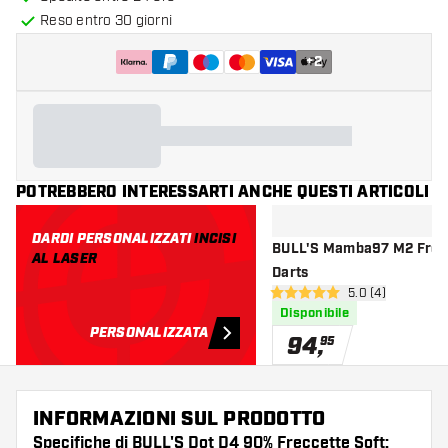
Reso entro 30 giorni
+
2
POTREBBERO INTERESSARTI ANCHE QUESTI ARTICOLI
DARDI PERSONALIZZATI
INCISI
BULL'S Mamba97 M2 Frecc
AL LASER
Darts
apri pannello re
5.0 (4)
5 stelle di valutazione
Disponibile
PERSONALIZZATA
94
,
95
INFORMAZIONI SUL PRODOTTO
Specifiche di BULL'S Dot D4 90% Freccette Soft: