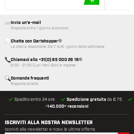
AGGIUNGI AL CARR
Invia un'e-mail
Risposta entro 1 giorno lavorativo
Chatta con Dartshopper
Servizio clienti non disponibile
La chat è disponibile 24/7, tutti i giorni della settimana
Chiamaci allo +31(0) 85 000 26 19
Servizio clienti non disponibile
8:00 - 21:00 (Lun-Ven) Solo in inglese
Domande frequenti
Risposta diretta
Spedito entro 24 ore
Spedizione gratuita
da € 75
•
140.000+ recensioni
ISCRIVITI ALLA NOSTRA NEWSLETTER
Iscriviti alla newsletter e ricevi le ultime offerte.