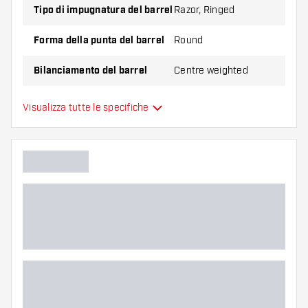
Tipo di impugnatura del barrel
Razor, Ringed
Forma della punta del barrel
Round
Bilanciamento del barrel
Centre weighted
Materiale delle freccette
Tungsten 90%
Visualizza tutte le specifiche
Impugnatura della punta del
barrel
Giocatore di freccette
Colore del barrel
Zona di presa del barrel
Forma del barrel
Peso delle freccette