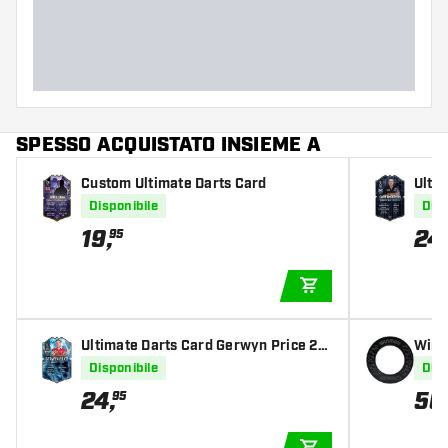
Larghezza del barrel (MM)
Lunghezza del barrel (MM)
SPESSO ACQUISTATO INSIEME A
Custom Ultimate Darts Card
Ulti
Disponibile
Disp
19
,
24
95
AGGIUNGI AL CARR
Ultimate Darts Card Gerwyn Price 20
Winm
25
und
Disponibile
Disp
24
,
56
95