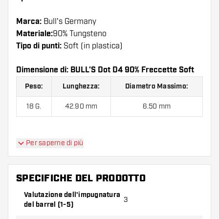
Marca:
Bull's Germany
Materiale:
90% Tungsteno
Tipo di punti:
Soft (in plastica)
Dimensione di: BULL'S Dot D4 90% Freccette Soft
Peso:
Lunghezza:
Diametro Massimo:
18 G.
42.90 mm
6.50 mm
BULL'S Dot D4 90% Freccette Soft contiene:
3
Per saperne di più
barrel, 3 alette e 3 astine.
SPECIFICHE DEL PRODOTTO
Valutazione dell'impugnatura
3
del barrel (1-5)