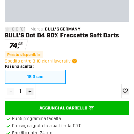
0.0
[
0
]
Marca
:
BULL'S GERMANY
0 stelle di valutazione
BULL'S Dot D4 90% Freccette Soft Darts
74
,
95
Presto disponibile
Spedito entro 3-10 giorni lavorativi
Fai una scelta
:
18 Gram
-
+
Diminuisci quantità
Aumenta quantità
aggiung
AGGIUNGI AL CARRELLO
Punti programma fedeltà
Consegna gratuita a partire da € 75
Spedito entro 24 ore