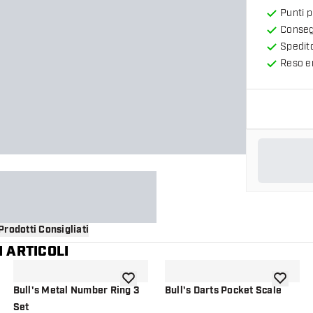
Punti 
Consegn
Spedit
Reso en
Prodotti Consigliati
 ARTICOLI
i alla lista dei desideri
aggiungi alla lista dei desideri
aggiungi a
Bull's Metal Number Ring 3
Bull's Darts Pocket Scale
Set