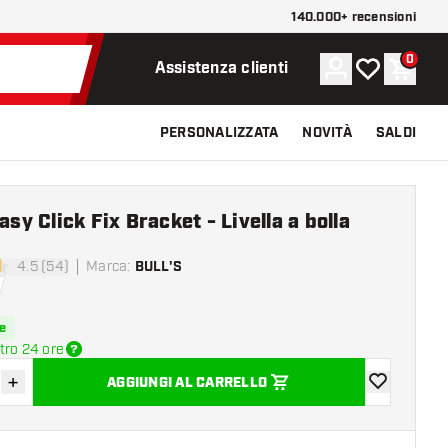
140.000+ recensioni
0
Account
La mia lista d
Carrel
Assistenza clienti
PERSONALIZZATA
NOVITÀ
SALDI
Easy Click Fix Bracket - Livella a bolla
4.5 (54)
Marca
:
BULL'S
di valutazione
e
tro 24 ore
+
AGGIUNGI AL CARRELLO
sci quantità
Aumenta quantità
aggiungi alla