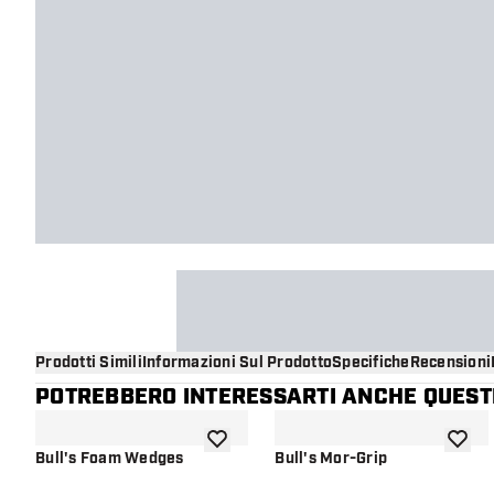
Prodotti Simili
Informazioni Sul Prodotto
Specifiche
Recensioni
POTREBBERO INTERESSARTI ANCHE QUESTI
aggiungi alla lista dei desideri
aggiung
Bull's Foam Wedges
Bull's Mor-Grip