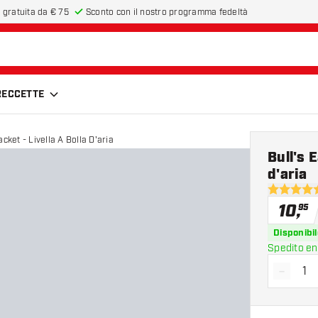
 gratuita da € 75
Sconto con il nostro programma fedeltà
FRECCETTE
acket - Livella A Bolla D'aria
Bull's 
d'aria
4.5 stelle 
10
,
95
Disponibil
Spedito en
-
Diminui