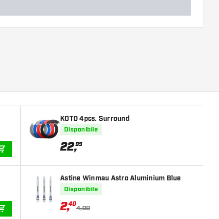
KOTO 4pcs. Surround
Disponibile
22
,
95
AGGIUNGI AL CARRELLO
Astine Winmau Astro Aluminium Blue
Disponibile
2
,
40
4,00
AGGIUNGI AL CARRELLO