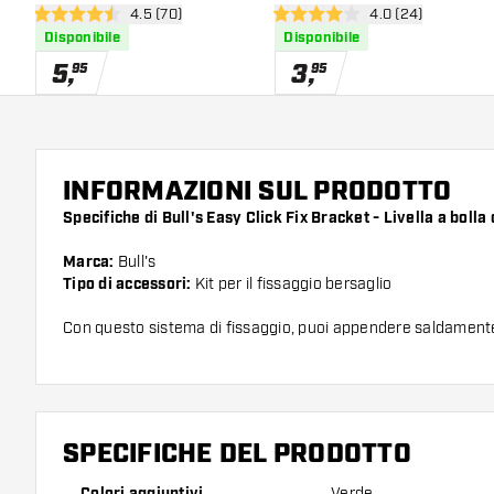
apri pannello recensioni
4.5 (70)
apri pannello rece
4.0 (24)
4.5 stelle di valutazione
4 stelle di valutazione
Disponibile
Disponibile
5
,
3
,
95
95
INFORMAZIONI SUL PRODOTTO
Specifiche di Bull's Easy Click Fix Bracket - Livella a bolla 
Marca:
Bull's
Tipo di accessori:
Kit per il fissaggio bersaglio
Con questo sistema di fissaggio, puoi appendere saldamente 
SPECIFICHE DEL PRODOTTO
Colori aggiuntivi
Verde