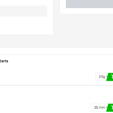
Darts
25g
35 mm