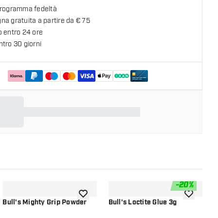
programma fedeltà
a gratuita a partire da € 75
o entro 24 ore
tro 30 giorni
-
20
%
lla lista dei desideri
aggiungi alla lista dei desideri
aggiungi all
Bull's Mighty Grip Powder
Bull's Loctite Glue 3g
B