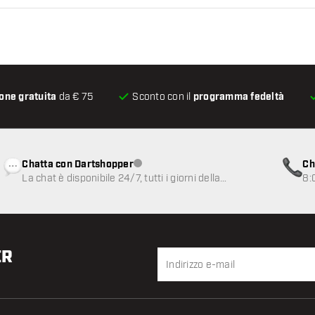
one gratuita
da € 75
Sconto con il
programma fedeltà
Chatta con Dartshopper
Ch
Servizio clienti non disponibile
La chat è disponibile 24/7, tutti i giorni della
8:
settimana
ER