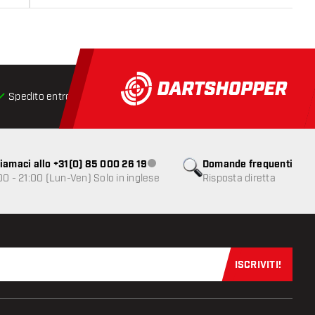
Spedito entro 24 ore
Spedizione gratuita
da € 75
iamaci allo +31(0) 85 000 26 19
Domande frequenti
Servizio clienti non disponibile
00 - 21:00 (Lun-Ven) Solo in inglese
Risposta diretta
ISCRIVITI!
Iscriviti sub