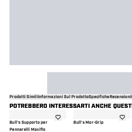
Prodotti Simili
Informazioni Sul Prodotto
Specifiche
Recensioni
POTREBBERO INTERESSARTI ANCHE QUESTI
aggiungi alla lista dei desideri
aggiung
Bull's Supporto per
Bull's Mor-Grip
Pennarelli Maxiflo