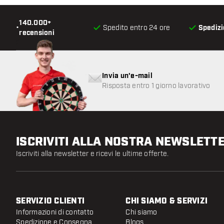
140.000+
•
Spedito entro 24 ore
Spedizi
recensioni
Invia un'e-mail
Risposta entro 1 giorno lavorativo
ISCRIVITI ALLA NOSTRA NEWSLETT
Iscriviti alla newsletter e ricevi le ultime offerte.
SERVIZIO CLIENTI
CHI SIAMO & SERVIZI
Informazioni di contatto
Chi siamo
Spedizione e Consegna
Blogs