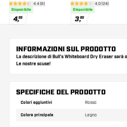
apri pannello recensioni
4.4 (8)
apri pannello rece
4.0 (24)
4.4 stelle di valutazione
4 stelle di valutazione
Disponibile
Disponibile
4
,
3
,
95
95
INFORMAZIONI SUL PRODOTTO
La descrizione di Bull's Whiteboard Dry Eraser sarà on
Le nostre scuse!
SPECIFICHE DEL PRODOTTO
Colori aggiuntivi
Rosso
Colore principale
Legno