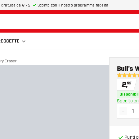
 gratuita da € 75
Sconto con il nostro programma fedeltà
FRECCETTE
Dry Eraser
Bull's 
4.4 stelle 
2
,
95
Disponibil
Spedito en
-
Diminui
Punti 