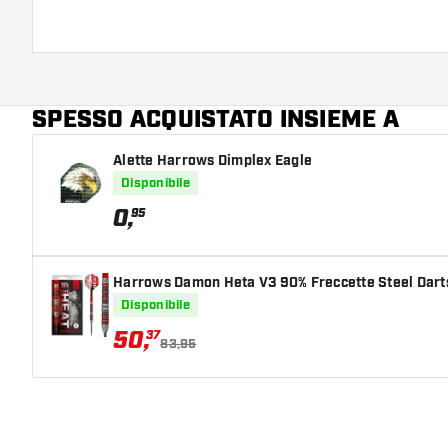
SPESSO ACQUISTATO INSIEME A
Alette Harrows Dimplex Eagle
Disponibile
0
,
95
Harrows Damon Heta V3 90% Freccette Steel Dart
Disponibile
50
,
37
83,95