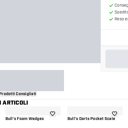
Consegn
Spedit
Reso en
Prodotti Consigliati
 ARTICOLI
i alla lista dei desideri
aggiungi alla lista dei desideri
aggiungi a
Bull's Foam Wedges
Bull's Darts Pocket Scale