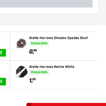
Alette Harrows Dimplex Spades Skull
Disponibile
0
,
95
AGGIUNGI AL CARRELLO
Alette Harrows Retina White
Disponibile
1
,
20
AGGIUNGI AL CARRELLO