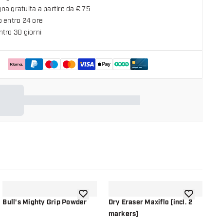
a gratuita a partire da € 75
o entro 24 ore
tro 30 giorni
lla lista dei desideri
aggiungi alla lista dei desideri
aggiungi all
Bull's Mighty Grip Powder
Dry Eraser Maxiflo (incl. 2
B
markers)