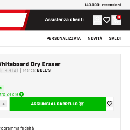
140.000+ recensioni
0
Account
La mia lista d
Carrel
Assistenza clienti
PERSONALIZZATA
NOVITÀ
SALDI
Whiteboard Dry Eraser
4.4 (9)
Marca
:
BULL'S
di valutazione
e
tro 24 ore
+
AGGIUNGI AL CARRELLO
sci quantità
Aumenta quantità
aggiungi alla
programma fedeltà