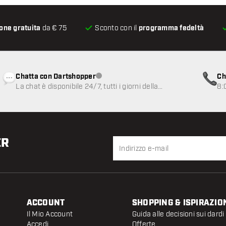
one gratuita
da € 75
Sconto con il
programma fedeltà
Chatta con Dartshopper
Ch
Servizio clienti non disponibile
La chat è disponibile 24/7, tutti i giorni della
8:
settimana
ER
ACCOUNT
SHOPPING & ISPIRAZIO
Il Mio Account
Guida alle decisioni sui dardi
Accedi
Offerte