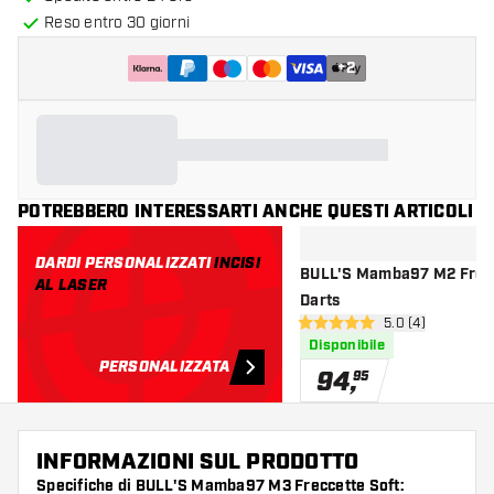
Reso entro 30 giorni
+
2
POTREBBERO INTERESSARTI ANCHE QUESTI ARTICOLI
DARDI PERSONALIZZATI
INCISI
BULL'S Mamba97 M2 Frecc
AL LASER
Darts
apri pannello re
5.0 (4)
5 stelle di valutazione
Disponibile
PERSONALIZZATA
94
,
95
INFORMAZIONI SUL PRODOTTO
Specifiche di BULL'S Mamba97 M3 Freccette Soft: