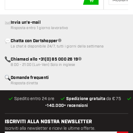
AGGIUNGI AL CARR
Invia un'e-mail
Risposta entro 1 giorno lavorativo
Chatta con Dartshopper
Servizio clienti non disponibile
La chat è disponibile 24/7, tutti i giorni della settimana
Chiamaci allo +31(0) 85 000 26 19
Servizio clienti non disponibile
8:00 - 21:00 (Lun-Ven) Solo in inglese
Domande frequenti
Risposta diretta
Spedito entro 24 ore
Spedizione gratuita
da € 75
•
140.000+ recensioni
ISCRIVITI ALLA NOSTRA NEWSLETTER
Iscriviti alla newsletter e ricevi le ultime offerte.