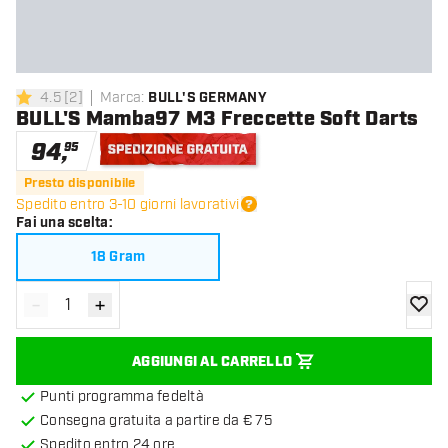
4.5
[
2
]
Marca
:
BULL'S GERMANY
4.5 stelle di valutazione
BULL'S Mamba97 M3 Freccette Soft Darts
94
,
95
Spedizione gratuita
Presto disponibile
Spedito entro 3-10 giorni lavorativi
Fai una scelta
:
18 Gram
-
+
Diminuisci quantità
Aumenta quantità
aggiung
AGGIUNGI AL CARRELLO
Punti programma fedeltà
Consegna gratuita a partire da € 75
Spedito entro 24 ore