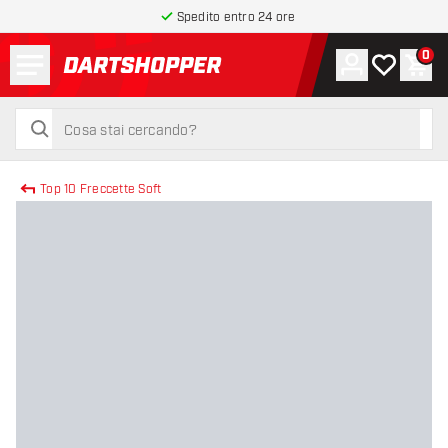
Spedito entro 24 ore
Menu
0
Account
La mia list
Carr
torna alla home page
cerca
cerca
Top 10 Freccette Soft