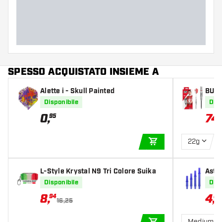
Larghezza del barrel (MM)
Lunghezza del barrel (MM)
SPESSO ACQUISTATO INSIEME A
Alette i - Skull Painted
BULL
Steel
Disponibile
Disp
0
,
74
,
95
22g
AGGIUNGI AL CARR
L-Style Krystal N9 Tri Colore Suika
Astin
ght 
Disponibile
Disp
8
,
4
,
94
67
16,25
Medium 3