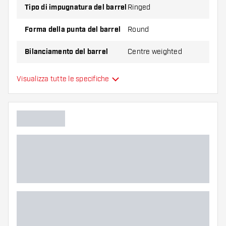
Tipo di impugnatura del barrel
Ringed
Forma della punta del barrel
Round
Bilanciamento del barrel
Centre weighted
Materiale delle freccette
Tungsten 97%
Visualizza tutte le specifiche
Impugnatura della punta del
barrel
Giocatore di freccette
Colore del barrel
Zona di presa del barrel
Forma del barrel
Peso delle freccette