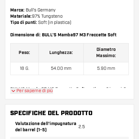
Marca:
Bull's Germany
Materiale:
97% Tungsteno
Tipo di punti:
Soft (in plastica)
Dimensione di: BULL'S Mamba97 M3 Freccette Soft
Diametro
Peso:
Lunghezza:
Massimo:
18 G.
54.00 mm
5.90 mm
BULL'S Mamba97 M3 Freccette Soft contiene:
3 barrel, 3
Per saperne di più
alette e 3 astine.
SPECIFICHE DEL PRODOTTO
Valutazione dell'impugnatura
2.5
del barrel (1-5)