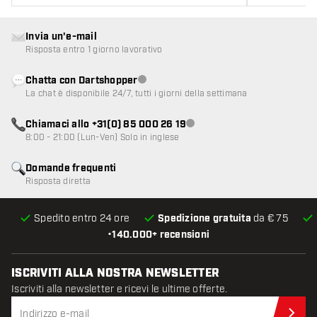
Invia un'e-mail
Risposta entro 1 giorno lavorativo
Chatta con Dartshopper
Servizio clienti non disponibile
La chat è disponibile 24/7, tutti i giorni della settimana
Chiamaci allo +31(0) 85 000 26 19
Servizio clienti non disponibile
8:00 - 21:00 (Lun-Ven) Solo in inglese
Domande frequenti
Risposta diretta
Spedito entro 24 ore
Spedizione gratuita
da € 75
•
140.000+ recensioni
ISCRIVITI ALLA NOSTRA NEWSLETTER
Iscriviti alla newsletter e ricevi le ultime offerte.