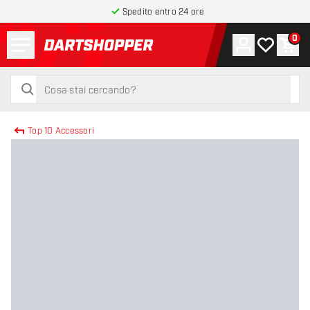
Spedito entro 24 ore
Menu
0
Account
La mia list
Carr
torna alla home page
cerca
cerca
Top 10 Accessori