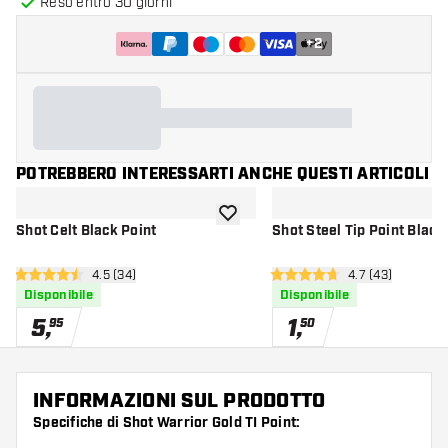
Reso entro 30 giorni
+
2
POTREBBERO INTERESSARTI ANCHE QUESTI ARTICOLI
aggiungi alla lista dei desideri
Shot Celt Black Point
Shot Steel Tip Point Black
apri pannello recensioni
4.5 (34)
apri pannello re
4.7 (43)
4.5 stelle di valutazione
4.7 stelle di valutazione
Disponibile
Disponibile
5
,
1
,
95
50
INFORMAZIONI SUL PRODOTTO
Specifiche di Shot Warrior Gold TI Point: