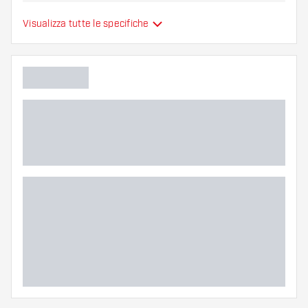
Zona di presa delle punte
Everywhere
Visualizza tutte le specifiche
Colori aggiuntivi
Colore principale
Lunghezza delle punte