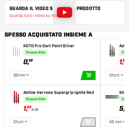
GUARDA IL VIDEO SU QUESTO PRODOTTO
Guarda tutti i video su YouTube
SPESSO ACQUISTATO INSIEME A
KOTO Pro Dart Point Silver
Asti
key
Disponibile
Disp
0
,
1
,
59
53
2
38mm
Short
AGGIUNGI AL CARR
Astine Harrows Supergrip Ignite Red
Shot 
Disponibile
Disp
1
,
5
,
64
95
2,19
Short
45 mm
AGGIUNGI AL CARR