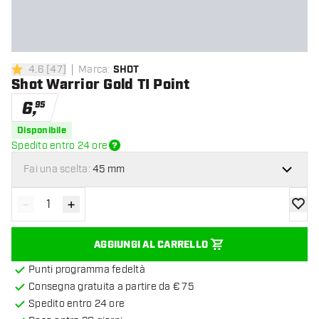
4.6
[
47
]
Marca
:
SHOT
4.6 stelle di valutazione
Shot Warrior Gold TI Point
6
,
95
Disponibile
Spedito entro 24 ore
Fai una scelta:
45 mm
-
+
Diminuisci quantità
Aumenta quantità
aggiung
AGGIUNGI AL CARRELLO
Punti programma fedeltà
Consegna gratuita a partire da € 75
Spedito entro 24 ore