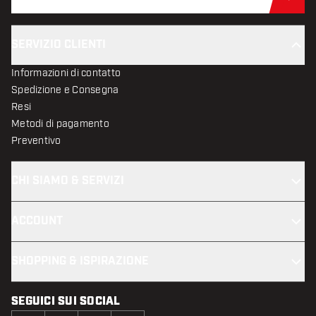
Iscr
SERVIZIO CLIENTI
Informazioni di contatto
Spedizione e Consegna
Resi
Metodi di pagamento
Preventivo
CHI SIAMO & SERVIZI
ACCOUNT
SHOPPING & ISPIRAZIONE
SEGUICI SUI SOCIAL