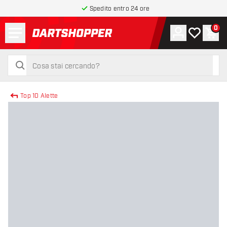
Spedito entro 24 ore
Menu
0
Account
La mia list
Carr
torna alla home page
cerca
cerca
Top 10 Alette