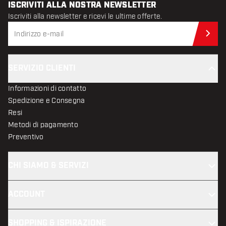
ISCRIVITI ALLA NOSTRA NEWSLETTER
Iscriviti alla newsletter e ricevi le ultime offerte.
Iscr
SERVIZIO CLIENTI
Informazioni di contatto
Spedizione e Consegna
Resi
Metodi di pagamento
Preventivo
CHI SIAMO & SERVIZI
ACCOUNT
SHOPPING & ISPIRAZIONE