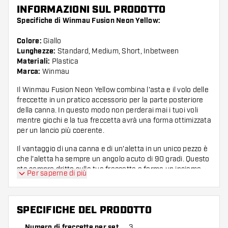
INFORMAZIONI SUL PRODOTTO
Specifiche di Winmau Fusion Neon Yellow:
Colore:
Giallo
Lunghezze:
Standard, Medium, Short, Inbetween
Materiali:
Plastica
Marca:
Winmau
Il Winmau Fusion Neon Yellow combina l'asta e il volo delle
freccette in un pratico accessorio per la parte posteriore
della canna. In questo modo non perderai mai i tuoi voli
mentre giochi e la tua freccetta avrà una forma ottimizzata
per un lancio più coerente.
Il vantaggio di una canna e di un'aletta in un unico pezzo è
che l'aletta ha sempre un angolo acuto di 90 gradi. Questo
sta sempre dritto sulla tua freccetta e forma un insieme
Per saperne di più
più aerodinamico rispetto ad una normale canna con
aletta.
Grazie alla filettatura puoi avvitare facilmente il Winmau
SPECIFICHE DEL PRODOTTO
Fusion nella canna del tuo dardo come un'asta per
Numero di freccette per set
3