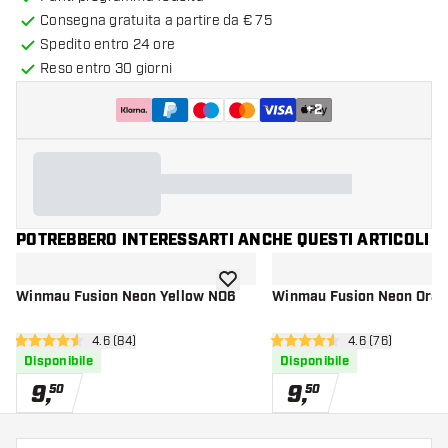
Consegna gratuita a partire da € 75
Spedito entro 24 ore
Reso entro 30 giorni
+
2
POTREBBERO INTERESSARTI ANCHE QUESTI ARTICOLI
aggiungi alla lista dei desideri
Winmau Fusion Neon Yellow NO6
Winmau Fusion Neon Ora
apri pannello recensioni
4.6 (84)
apri pannello re
4.6 (76)
4.6 stelle di valutazione
4.6 stelle di valutazione
Disponibile
Disponibile
9
,
9
,
50
50