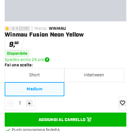
4.4
[
226
]
Marca
:
WINMAU
4.4 stelle di valutazione
Winmau Fusion Neon Yellow
9
,
50
Disponibile
Spedito entro 24 ore
Fai una scelta
:
Short
Inbetween
Medium
-
+
Diminuisci quantità
Aumenta quantità
aggiung
AGGIUNGI AL CARRELLO
Punti programma fedeltà