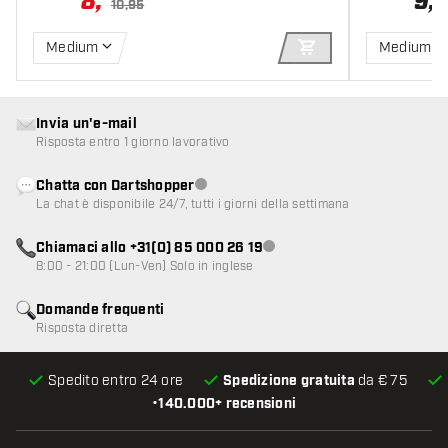
8
,
9
,
10,95
Medium
Medium
AGGIUNGI AL CARR
Invia un'e-mail
Risposta entro 1 giorno lavorativo
Chatta con Dartshopper
Servizio clienti non disponibile
La chat è disponibile 24/7, tutti i giorni della settimana
Chiamaci allo +31(0) 85 000 26 19
Servizio clienti non disponibile
8:00 - 21:00 (Lun-Ven) Solo in inglese
Domande frequenti
Risposta diretta
Spedito entro 24 ore
Spedizione gratuita
da € 75
•
140.000+ recensioni