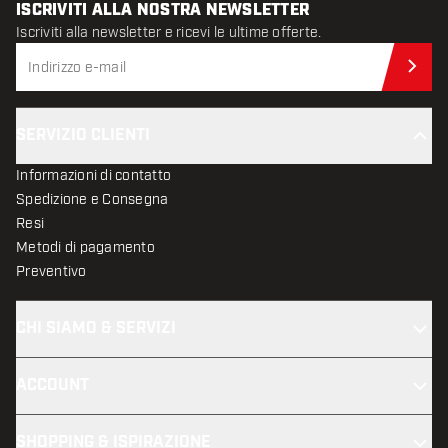
ISCRIVITI ALLA NOSTRA NEWSLETTER
Iscriviti alla newsletter e ricevi le ultime offerte.
Iscr
SERVIZIO CLIENTI
Informazioni di contatto
Spedizione e Consegna
Resi
Metodi di pagamento
Preventivo
CHI SIAMO & SERVIZI
ACCOUNT
SHOPPING & ISPIRAZIONE