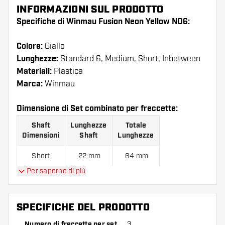
INFORMAZIONI SUL PRODOTTO
Specifiche di Winmau Fusion Neon Yellow NO6:
Colore:
Giallo
Lunghezze:
Standard 6, Medium, Short, Inbetween
Materiali:
Plastica
Marca:
Winmau
Dimensione di Set combinato per freccette:
Shaft
Lunghezze
Totale
Dimensioni
Shaft
Lunghezze
Short
22 mm
64 mm
Per saperne di più
Inbetween
28 mm
70 mm
Medium
34 mm
76 mm
SPECIFICHE DEL PRODOTTO
Numero di freccette per set
3