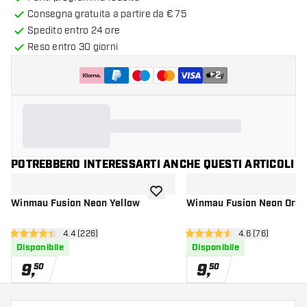
Consegna gratuita a partire da € 75
Spedito entro 24 ore
Reso entro 30 giorni
+
2
POTREBBERO INTERESSARTI ANCHE QUESTI ARTICOLI
aggiungi alla lista dei desideri
Winmau Fusion Neon Yellow
Winmau Fusion Neon Ora
apri pannello recensioni
4.4 (226)
apri pannello re
4.6 (76)
4.4 stelle di valutazione
4.6 stelle di valutazione
Disponibile
Disponibile
9
,
9
,
50
50