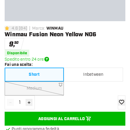
4.6
[
84
]
Marca
:
WINMAU
4.6 stelle di valutazione
Winmau Fusion Neon Yellow NO6
9
,
50
Disponibile
Spedito entro 24 ore
Fai una scelta
:
Short
Inbetween
Medium
-
+
Diminuisci quantità
Aumenta quantità
aggiung
AGGIUNGI AL CARRELLO
Punti programma fedeltà