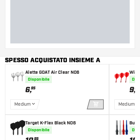
SPESSO ACQUISTATO INSIEME A
Alette GOAT Air Clear NO6
Winm
Disponibile
Disp
6
,
9
,
95
50
Medium
Medium
AGGIUNGI AL CARR
Target K-Flex Black NO6
Bull'
Disponibile
Disp
95