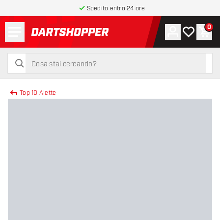
Spedito entro 24 ore
Menu
0
Account
La mia list
Carr
torna alla home page
cerca
cerca
Top 10 Alette