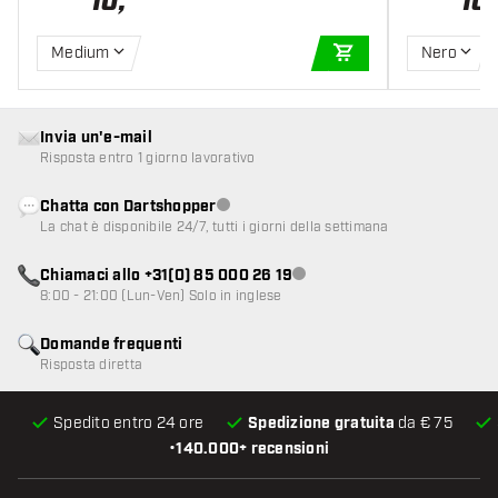
10
,
10
,
Medium
Nero
AGGIUNGI AL CARR
Invia un'e-mail
Risposta entro 1 giorno lavorativo
Chatta con Dartshopper
Servizio clienti non disponibile
La chat è disponibile 24/7, tutti i giorni della settimana
Chiamaci allo +31(0) 85 000 26 19
Servizio clienti non disponibile
8:00 - 21:00 (Lun-Ven) Solo in inglese
Domande frequenti
Risposta diretta
Spedito entro 24 ore
Spedizione gratuita
da € 75
•
140.000+ recensioni