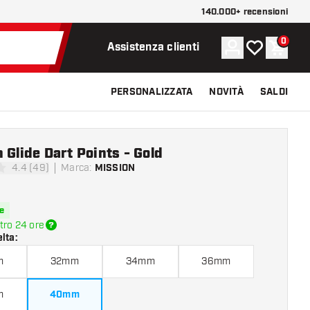
140.000+ recensioni
0
Account
La mia lista d
Carrel
Assistenza clienti
PERSONALIZZATA
NOVITÀ
SALDI
 Glide Dart Points - Gold
4.4 (49)
Marca
:
MISSION
di valutazione
e
tro 24 ore
elta
:
m
32mm
34mm
36mm
m
40mm