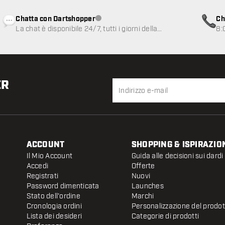
Chatta con Dartshopper
Ch
Servizio clienti non disponibile
La chat è disponibile 24/7, tutti i giorni della
8:
settimana
ER
ACCOUNT
SHOPPING & ISPIRAZIO
Il Mio Account
Guida alle decisioni sui dardi
Accedi
Offerte
Registrati
Nuovi
Password dimenticata
Launches
Stato dell'ordine
Marchi
Cronologia ordini
Personalizzazione del prodo
Lista dei desideri
Categorie di prodotti