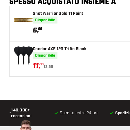
SPESSO ACQUISTATO INSIEME A
Shot Warrior Gold TI Point
Disponibile
6
,
95
Condor AXE 120 Trifin Black
Disponibile
11
,
86
13,95
140.000+
•
Spedito entro 24 ore
Spedizi
recensioni