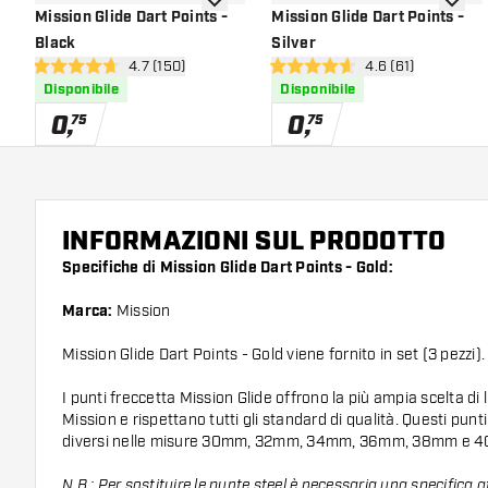
aggiungi alla lista dei desideri
aggiung
Mission Glide Dart Points -
Mission Glide Dart Points -
Black
Silver
apri pannello recensioni
4.7 (150)
apri pannello rece
4.6 (61)
4.7 stelle di valutazione
4.6 stelle di valutazione
Disponibile
Disponibile
0
,
0
,
75
75
INFORMAZIONI SUL PRODOTTO
Specifiche di Mission Glide Dart Points - Gold:
Marca:
Mission
Mission Glide Dart Points - Gold viene fornito in set (3 pezzi).
I punti freccetta Mission Glide offrono la più ampia scelta di
Mission e rispettano tutti gli standard di qualità. Questi punti 
diversi nelle misure 30mm, 32mm, 34mm, 36mm, 38mm e 
N.B.: Per sostituire le punte steel è necessaria una specifica 