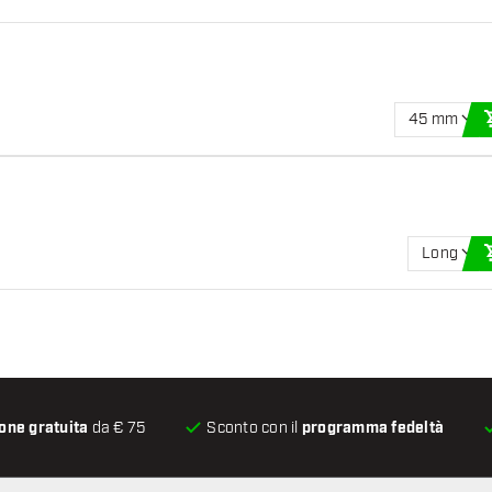
45 mm
Long
one gratuita
da € 75
Sconto con il
programma fedeltà