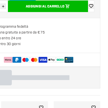
+
AGGIUNGI AL CARRELLO
sci quantità
Aumenta quantità
aggiungi alla
programma fedeltà
a gratuita a partire da € 75
o entro 24 ore
tro 30 giorni