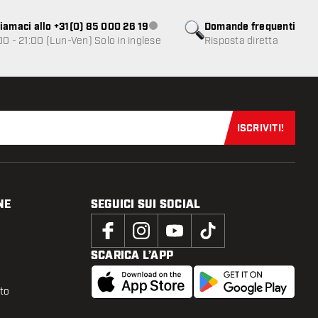
iamaci allo +31(0) 85 000 26 19
Domande frequenti
Servizio clienti non disponibile
00 - 21:00 (Lun-Ven) Solo in inglese
Risposta diretta
ISCRIVITI!
Iscriviti sub
NE
SEGUICI SUI SOCIAL
SCARICA L’APP
tto