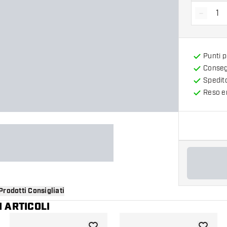
-
Diminui
Punti 
Consegn
Spedit
Reso en
Prodotti Consigliati
 ARTICOLI