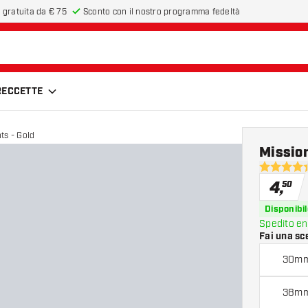
 gratuita da € 75
Sconto con il nostro programma fedeltà
FRECCETTE
ts - Gold
Mission
4.4 stelle 
4
,
50
Disponibil
Spedito en
Fai una sc
30m
38m