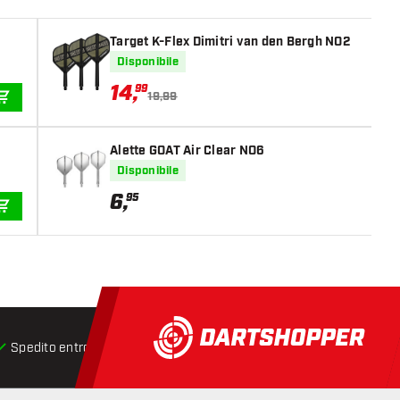
Target K-Flex Dimitri van den Bergh NO2
Disponibile
14
,
99
19,99
AGGIUNGI AL CARRELLO
Alette GOAT Air Clear NO6
Disponibile
6
,
95
AGGIUNGI AL CARRELLO
Spedito entro 24 ore
Spedizione gratuita
da € 75