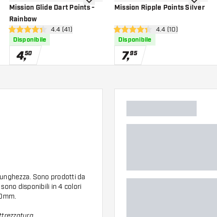
i alla lista dei desideri
aggiungi alla lista dei desideri
aggiungi a
Mission Glide Dart Points -
Mission Ripple Points Silver
Rainbow
nsioni
apri pannello recensioni
4.4 (41)
apri pannello recens
4.4 (10)
4.4 stelle di valutazione
4.4 stelle di valutazione
Disponibile
Disponibile
4
,
7
,
50
95
 lunghezza. Sono prodotti da
sono disponibili in 4 colori
40mm.
attrezzatura