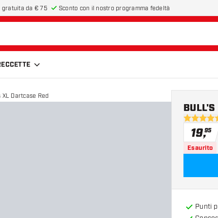
 gratuita da € 75
Sconto con il nostro programma fedeltà
FRECCETTE
s XL Dartcase Red
BULL'S
4.9 stelle 
19
,
95
Esaurito
Punti 