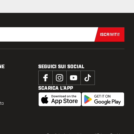
ISCRIVITI!
Iscriviti sub
NE
SEGUICI SUI SOCIAL
SCARICA L’APP
tto