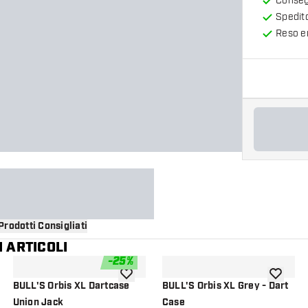
Consegn
Spedit
Reso en
Prodotti Consigliati
 ARTICOLI
-
25
%
i alla lista dei desideri
aggiungi alla lista dei desideri
aggiungi a
BULL'S Orbis XL Dartcase
BULL'S Orbis XL Grey - Dart
Union Jack
Case