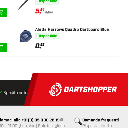
Disponibile
5
,
94
9,90
AGGIUNGI AL CARRELLO
Alette Harrows Quadro Dartboard Blue
Disponibile
0
,
95
AGGIUNGI AL CARRELLO
Spedito entro 24 ore
Spedizione gratuita
da € 75
iamaci allo +31(0) 85 000 26 19
Domande frequenti
Servizio clienti non disponibile
00 - 21:00 (Lun-Ven) Solo in inglese
Risposta diretta