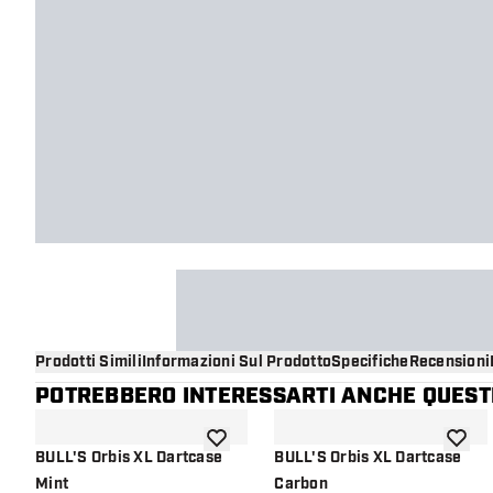
Prodotti Simili
Informazioni Sul Prodotto
Specifiche
Recensioni
POTREBBERO INTERESSARTI ANCHE QUESTI
aggiungi alla lista dei desideri
aggiung
BULL'S Orbis XL Dartcase
BULL'S Orbis XL Dartcase
Mint
Carbon