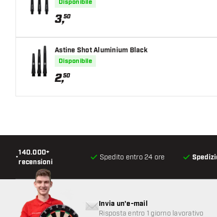
Disponibile
3
,
50
Astine Shot Aluminium Black
Disponibile
2
,
50
140.000+
•
Spedito entro 24 ore
Spedizi
recensioni
Invia un'e-mail
Risposta entro 1 giorno lavorativo