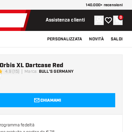
140.000+ recensioni
0
Account
La mia lista d
Carrel
Assistenza clienti
PERSONALIZZATA
NOVITÀ
SALDI
 Orbis XL Dartcase Red
4.9 (15)
Marca
:
BULL'S GERMANY
di valutazione
CHIAMAMI
programma fedeltà