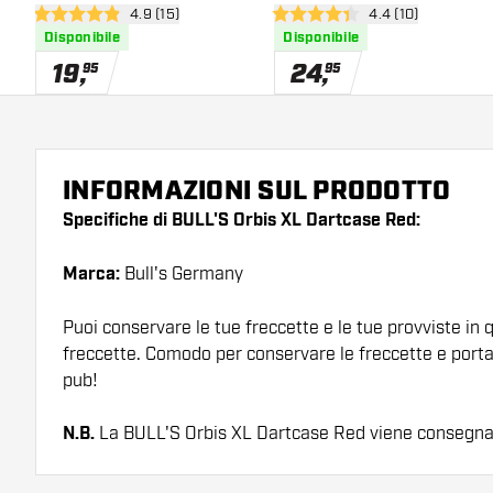
apri pannello recensioni
4.9 (15)
apri pannello rece
4.4 (10)
4.9 stelle di valutazione
4.4 stelle di valutazione
Disponibile
Disponibile
19
,
24
,
95
95
INFORMAZIONI SUL PRODOTTO
Specifiche di BULL'S Orbis XL Dartcase Red:
Marca:
Bull's Germany
Puoi conservare le tue freccette e le tue provviste in 
freccette. Comodo per conservare le freccette e portar
pub!
N.B.
La BULL'S Orbis XL Dartcase Red viene consegna