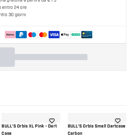
a gratuita a partire da € 75
o entro 24 ore
tro 30 giorni
lla lista dei desideri
aggiungi alla lista dei desideri
aggiungi all
BULL'S Orbis XL Pink - Dart
BULL'S Orbis Small Dartcase
A
Case
Carbon
S