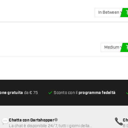
In Between
Medium
one gratuita
da € 75
Sconto con il
programma fedeltà
Chatta con Dartshopper
Ch
Servizio clienti non disponibile
La chat è disponibile 24/7, tutti i giorni della
8: