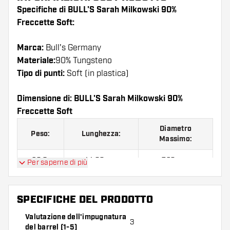
Specifiche di BULL'S Sarah Milkowski 90%
Freccette Soft:
Marca:
Bull's Germany
Materiale:
90% Tungsteno
Tipo di punti:
Soft (in plastica)
Dimensione di: BULL'S Sarah Milkowski 90%
Freccette Soft
Diametro
Peso:
Lunghezza:
Massimo:
20 G.
44.00 mm
7.20 mm
Per saperne di più
BULL'S Sarah Milkowski 90% Freccette Soft
SPECIFICHE DEL PRODOTTO
contiene:
3 barrel, 3 alette e 3 astine.
Valutazione dell'impugnatura
3
del barrel (1-5)