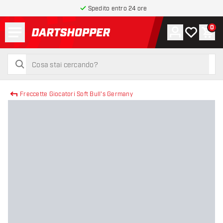
Spedito entro 24 ore
Menu
0
Account
La mia list
Carr
torna alla home page
cerca
cerca
Freccette Giocatori Soft Bull's Germany