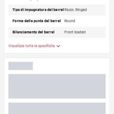
Tipo di impugnatura del barrel
Razor, Ringed
Forma della punta del barrel
Round
Bilanciamento del barrel
Front loaded
Materiale delle freccette
Tungsten 90%
Visualizza tutte le specifiche
Impugnatura della punta del
barrel
Giocatore di freccette
Colore del barrel
Zona di presa del barrel
Forma del barrel