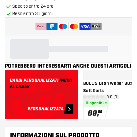
Spedito entro 24 ore
Reso entro 30 giorni
+
2
POTREBBERO INTERESSARTI ANCHE QUESTI ARTICOLI
DARDI PERSONALIZZATI
INCISI
BULL'S Leon Weber 90% - Freccette
AL LASER
Soft Darts
apri pannello re
0.0 (0)
0 stelle di valutazione
Disponibile
PERSONALIZZATA
89
,
95
INFORMAZIONI SUL PRODOTTO