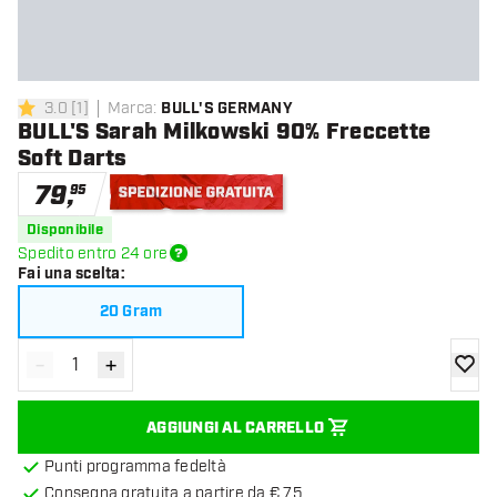
3.0
[
1
]
Marca
:
BULL'S GERMANY
3 stelle di valutazione
BULL'S Sarah Milkowski 90% Freccette
Soft Darts
79
,
95
Spedizione gratuita
Disponibile
Spedito entro 24 ore
Fai una scelta
:
20 Gram
-
+
Diminuisci quantità
Aumenta quantità
aggiung
AGGIUNGI AL CARRELLO
Punti programma fedeltà
Consegna gratuita a partire da € 75