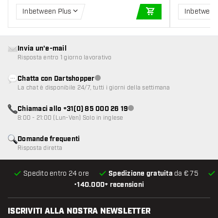
Inbetween Plus
Inbetween
AGGIUNGI AL CARR
Invia un'e-mail
Risposta entro 1 giorno lavorativo
Chatta con Dartshopper
Servizio clienti non disponibile
La chat è disponibile 24/7, tutti i giorni della settimana
Chiamaci allo +31(0) 85 000 26 19
Servizio clienti non disponibile
8:00 - 21:00 (Lun-Ven) Solo in inglese
Domande frequenti
Risposta diretta
Spedito entro 24 ore
Spedizione gratuita
da € 75
•
140.000+ recensioni
ISCRIVITI ALLA NOSTRA NEWSLETTER