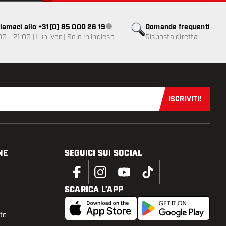
iamaci allo +31(0) 85 000 26 19
Domande frequenti
Servizio clienti non disponibile
00 - 21:00 (Lun-Ven) Solo in inglese
Risposta diretta
ISCRIVITI!
Iscriviti sub
NE
SEGUICI SUI SOCIAL
SCARICA L’APP
tto