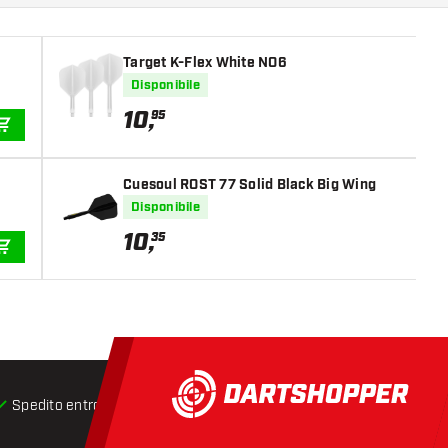
Target K-Flex White NO6
Disponibile
10
,
95
AGGIUNGI AL CARRELLO
Cuesoul ROST 77 Solid Black Big Wing
Disponibile
10
,
35
AGGIUNGI AL CARRELLO
Spedito entro 24 ore
Spedizione gratuita
da € 75