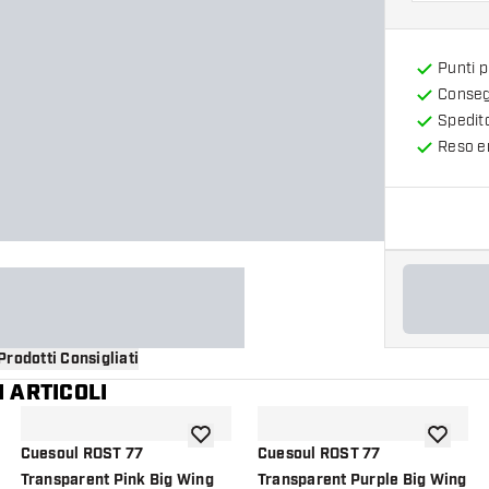
Punti 
Consegn
Spedit
Reso en
Prodotti Consigliati
 ARTICOLI
i alla lista dei desideri
aggiungi alla lista dei desideri
aggiungi a
Cuesoul ROST 77
Cuesoul ROST 77
Transparent Pink Big Wing
Transparent Purple Big Wing