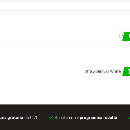
L
Strawberry & White
one gratuita
da € 75
Sconto con il
programma fedeltà