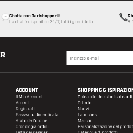
Chatta con Dartshopper
Ch
Servizio clienti non disponibile
La chat è disponibile 24/7, tutti i giorni della
8:
settimana
ER
ACCOUNT
SHOPPING & ISPIRAZIO
Il Mio Account
Guida alle decisioni sui dardi
Accedi
Offerte
Registrati
Nuovi
Password dimenticata
Launches
Stato dell'ordine
Marchi
Cronologia ordini
Personalizzazione del prodo
Lista dei desideri
Categorie di prodotti