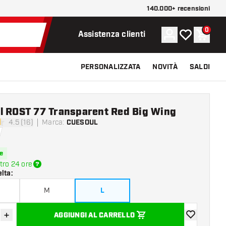
140.000+ recensioni
0
Account
La mia lista d
Carrel
Assistenza clienti
PERSONALIZZATA
NOVITÀ
SALDI
l ROST 77 Transparent Red Big Wing
4.5 (16)
Marca
:
CUESOUL
di valutazione
e
tro 24 ore
elta
:
M
L
+
AGGIUNGI AL CARRELLO
sci quantità
Aumenta quantità
aggiungi alla