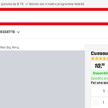
 gratuita da € 75
Sconto con il nostro programma fedeltà
FRECCETTE
 Red Big Wing
Cuesou
4.5 stelle 
10
,
35
Disponibil
Spedito en
Fai una sc
S
-
Diminui