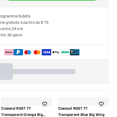
programma fedeltà
a gratuita a partire da € 75
o entro 24 ore
tro 30 giorni
lla lista dei desideri
aggiungi alla lista dei desideri
aggiungi all
Cuesoul ROST 77
Cuesoul ROST 77
C
Transparent Orange Big
Transparent Blue Big Wing
T