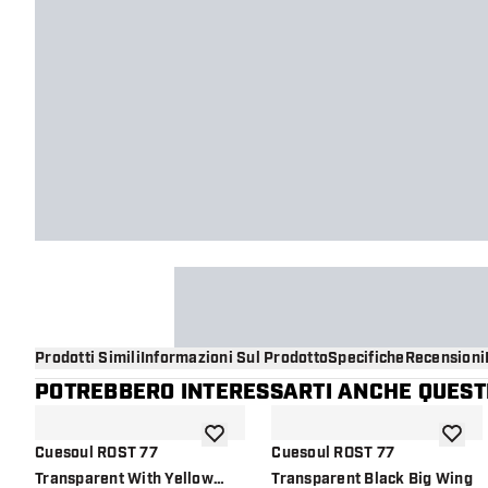
Prodotti Simili
Informazioni Sul Prodotto
Specifiche
Recensioni
POTREBBERO INTERESSARTI ANCHE QUESTI
aggiungi alla lista dei desideri
aggiung
Cuesoul ROST 77
Cuesoul ROST 77
Transparent With Yellow
Transparent Black Big Wing