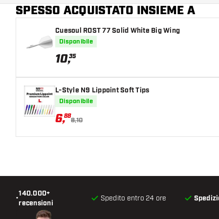
SPESSO ACQUISTATO INSIEME A
Lunghezza del shaft
Cuesoul ROST 77 Solid White Big Wing
Disponibile
10
,
35
L-Style N9 Lippoint Soft Tips
Disponibile
6
,
88
8,10
140.000+
•
Spedito entro 24 ore
Spedizi
recensioni