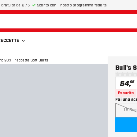
 gratuita da € 75
Sconto con il nostro programma fedeltà
FRECCETTE
Pro 90% Freccette Soft Darts
Bull's 
0 stelle di
54
,
95
Esaurito
Fai una sc
18 Gr