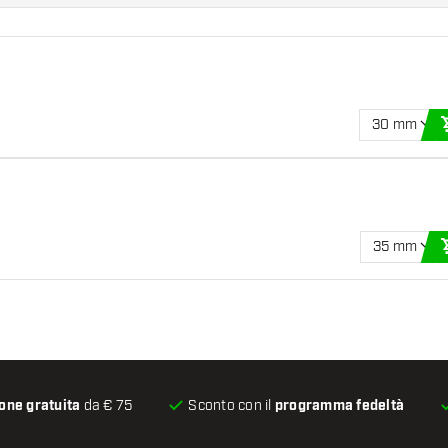
30 mm
35 mm
one gratuita
da € 75
Sconto con il
programma fedeltà