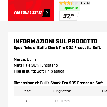
apri pannello rece
3.5 (4)
3.5 stelle di valutazione
Disponibile
PERSONALIZZATA
97
,
95
INFORMAZIONI SUL PRODOTTO
Specifiche di Bull's Shark Pro 90% Freccette Soft:
Marca:
Bull's
Materiale:
90% Tungsteno
Tipo di punti:
Soft (in plastica)
Dimensione di: Bull's Shark Pro 90% Freccette Soft
Peso:
Lunghezza:
Di
18 G.
47.00 mm