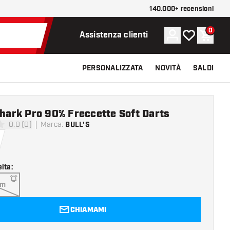
140.000+ recensioni
0
Account
La mia lista d
Carrel
Assistenza clienti
PERSONALIZZATA
NOVITÀ
SALDI
Shark Pro 90% Freccette Soft Darts
0.0 (0)
Marca
:
BULL'S
 valutazione
elta
:
am
CHIAMAMI