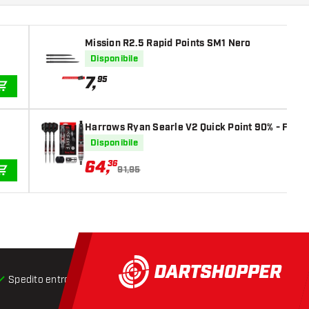
Mission R2.5 Rapid Points SM1 Nero
Disponibile
7
,
95
AGGIUNGI AL CARRELLO
Harrows Ryan Searle V2 Quick Point 90% - Frecc
Disponibile
64
,
36
91,95
AGGIUNGI AL CARRELLO
Spedito entro 24 ore
Spedizione gratuita
da € 75