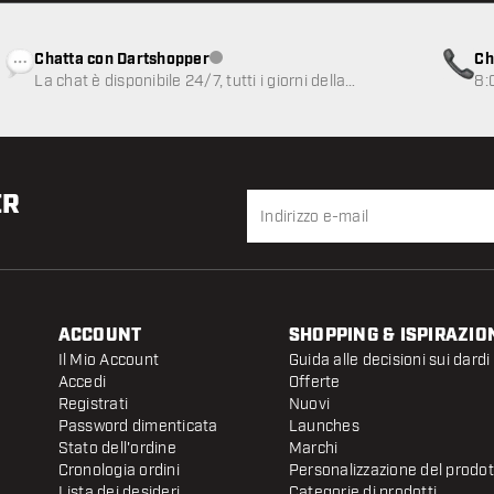
Chatta con Dartshopper
Ch
Servizio clienti non disponibile
La chat è disponibile 24/7, tutti i giorni della
8:
settimana
ER
ACCOUNT
SHOPPING & ISPIRAZIO
Il Mio Account
Guida alle decisioni sui dardi
Accedi
Offerte
Registrati
Nuovi
Password dimenticata
Launches
Stato dell'ordine
Marchi
Cronologia ordini
Personalizzazione del prodo
Lista dei desideri
Categorie di prodotti