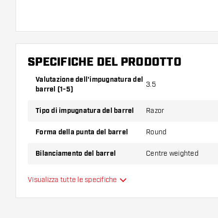
Bull's Shark Pro 90% Freccette Soft contiene:
3 barrel
SPECIFICHE DEL PRODOTTO
Valutazione dell'impugnatura del
3.5
barrel (1-5)
Tipo di impugnatura del barrel
Razor
Forma della punta del barrel
Round
Bilanciamento del barrel
Centre weighted
Materiale delle freccette
Tungsten 90%
Visualizza tutte le specifiche
Impugnatura della punta del
barrel