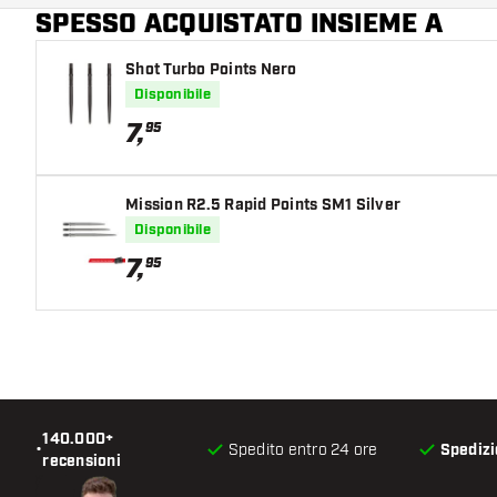
SPESSO ACQUISTATO INSIEME A
Giocatore di freccette
Shot Turbo Points Nero
Colore del barrel
Disponibile
Zona di presa del barrel
7
,
95
Forma del barrel
Mission R2.5 Rapid Points SM1 Silver
Peso delle freccette
Disponibile
7
,
95
Larghezza del barrel (MM)
Lunghezza del barrel (MM)
140.000+
•
Spedito entro 24 ore
Spedizi
recensioni