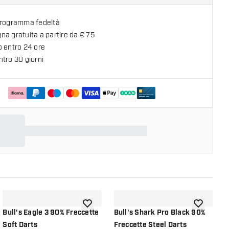
programma fedeltà
a gratuita a partire da € 75
o entro 24 ore
tro 30 giorni
lla lista dei desideri
aggiungi alla lista dei desideri
aggiungi all
Bull's Eagle 3 90% Freccette
Bull's Shark Pro Black 90%
M
Soft Darts
Freccette Steel Darts
G