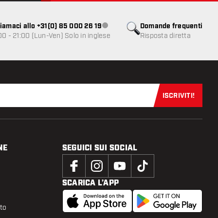
iamaci allo +31(0) 85 000 26 19
Domande frequenti
Servizio clienti non disponibile
00 - 21:00 (Lun-Ven) Solo in inglese
Risposta diretta
ISCRIVITI!
Iscriviti sub
NE
SEGUICI SUI SOCIAL
SCARICA L’APP
tto