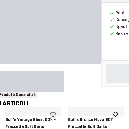
Punti 
Consegn
Spedit
Reso en
Prodotti Consigliati
 ARTICOLI
i alla lista dei desideri
aggiungi alla lista dei desideri
aggiungi a
Bull's Vintago Ghost 90% -
Bull's Bronzo Nova 90%
Freccette Soft Darts
Freccette Soft Darts