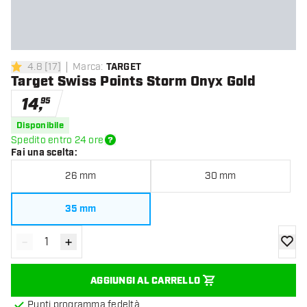
4.8
[
17
]
Marca
:
TARGET
4.8 stelle di valutazione
Target Swiss Points Storm Onyx Gold
14
,
95
Disponibile
Spedito entro 24 ore
Fai una scelta
:
26 mm
30 mm
35 mm
-
+
Diminuisci quantità
Aumenta quantità
aggiung
AGGIUNGI AL CARRELLO
Punti programma fedeltà