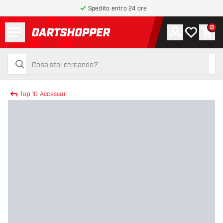
Spedito entro 24 ore
Menu
0
Account
La mia list
Carr
torna alla home page
cerca
cerca
Top 10 Accessori