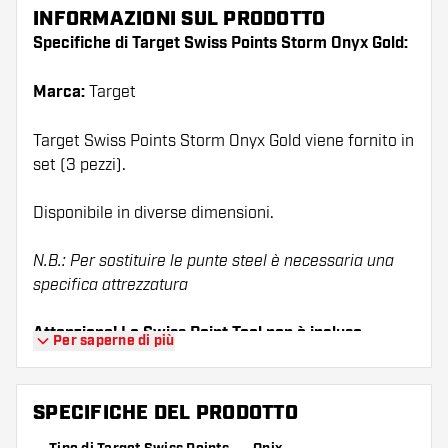
INFORMAZIONI SUL PRODOTTO
Specifiche di Target Swiss Points Storm Onyx Gold:
Marca:
Target
Target Swiss Points Storm Onyx Gold viene fornito in
set (3 pezzi).
Disponibile in diverse dimensioni.
N.B.: Per sostituire le punte steel è necessaria una
specifica attrezzatura
Attenzione! Lo Swiss Point Tool non è incluso.
Per saperne di più
SPECIFICHE DEL PRODOTTO