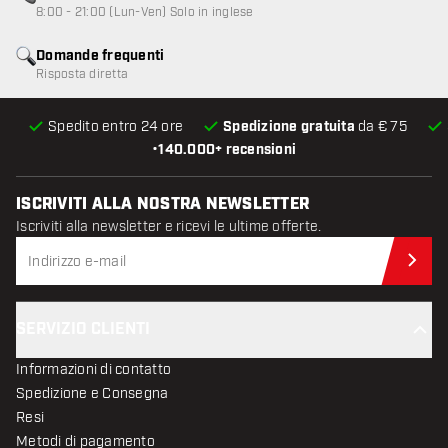
8:00 - 21:00 (Lun-Ven) Solo in inglese
Domande frequenti
Risposta diretta
Spedito entro 24 ore
Spedizione gratuita
da € 75
•
140.000+ recensioni
ISCRIVITI ALLA NOSTRA NEWSLETTER
Iscriviti alla newsletter e ricevi le ultime offerte.
Iscr
SERVIZIO CLIENTI
Informazioni di contatto
Spedizione e Consegna
Resi
Metodi di pagamento