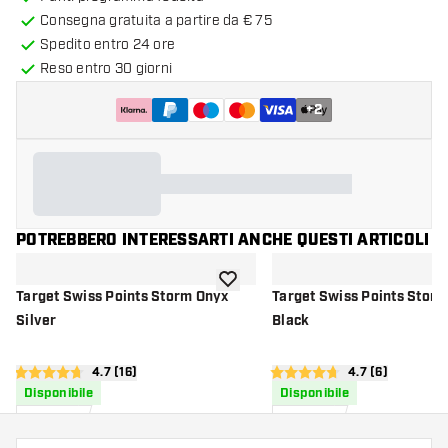
Consegna gratuita a partire da € 75
Spedito entro 24 ore
Reso entro 30 giorni
+
2
POTREBBERO INTERESSARTI ANCHE QUESTI ARTICOLI
aggiungi alla lista dei desideri
Target Swiss Points Storm Onyx
Target Swiss Points Stor
Silver
Black
apri pannello recensioni
4.7 (16)
apri pannello re
4.7 (6)
4.7 stelle di valutazione
4.7 stelle di valutazione
Disponibile
Disponibile
14
,
14
,
95
95