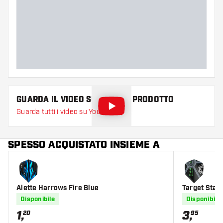
Zona di presa delle punte
Everywhere
Colore principale
Oro
Lunghezza delle punte
35
GUARDA IL VIDEO SU QUESTO PRODOTTO
Guarda tutti i video su YouTube
SPESSO ACQUISTATO INSIEME A
Alette Harrows Fire Blue
Target Star 
Alette per F
Disponibile
Disponibile
1
,
3
,
20
95