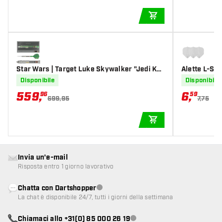
AGGIUNGI AL CARR
Star Wars | Target Luke Skywalker "Jedi Kni
Alette L-Sty
ght" Lightsaber First Edition 95% Tungsten -
Disponibile
Disponibile
Freccette Steel Darts
559
,
6
,
96
59
699,95
7,75
AGGIUNGI AL CARR
Invia un'e-mail
Risposta entro 1 giorno lavorativo
Chatta con Dartshopper
Servizio clienti non disponibile
La chat è disponibile 24/7, tutti i giorni della settimana
Chiamaci allo +31(0) 85 000 26 19
Servizio clienti non disponibile