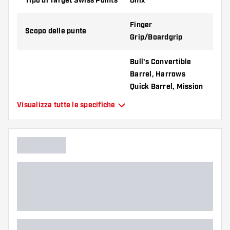
Tipo di Target Swiss Points
Onix
Finger
Scopo delle punte
Grip/Boardgrip
Bull's Convertible
Barrel, Harrows
Quick Barrel, Mission
R2.5 Rapid Barrel,
Visualizza tutte le specifiche
Adatto per
Shot Turbo Barrel,
Target Swiss Barrel,
Winmau Switch
Barrel
Forma delle punte
Tapered Point
Tipo di impugnatura delle
Onix
punte