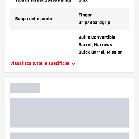
Tipo di Target Swiss Points
Onix
Finger
Scopo delle punte
Grip/Boardgrip
Bull's Convertible
Barrel, Harrows
Quick Barrel, Mission
R2.5 Rapid Barrel,
Visualizza tutte le specifiche
Adatto per
Shot Turbo Barrel,
Target Swiss Barrel,
Winmau Switch
Barrel
Forma delle punte
Tapered Point
Tipo di impugnatura delle
Onix
punte