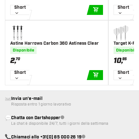
Short
Short
AGGIUNGI AL CARR
Astine Harrows Carbon 360 Astiness Clear
Target K-Fl
Disponibile
Disponibile
2
,
10
,
70
95
Short
Short
AGGIUNGI AL CARR
Invia un'e-mail
Risposta entro 1 giorno lavorativo
Chatta con Dartshopper
Servizio clienti non disponibile
La chat è disponibile 24/7, tutti i giorni della settimana
Chiamaci allo +31(0) 85 000 26 19
Servizio clienti non disponibile