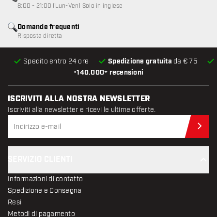
8:00 - 21:00 (Lun-Ven) Solo in inglese
Domande frequenti
Risposta diretta
Spedito entro 24 ore
Spedizione gratuita
da € 75
•
140.000+ recensioni
ISCRIVITI ALLA NOSTRA NEWSLETTER
Iscriviti alla newsletter e ricevi le ultime offerte.
Iscr
SERVIZIO CLIENTI
Informazioni di contatto
Spedizione e Consegna
Resi
Metodi di pagamento