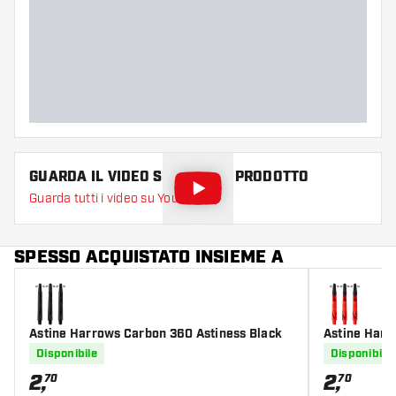
Zona di presa delle punte
Everywhere
Colore principale
Argento
Lunghezza delle punte
35
GUARDA IL VIDEO SU QUESTO PRODOTTO
Guarda tutti i video su YouTube
SPESSO ACQUISTATO INSIEME A
Astine Harrows Carbon 360 Astiness Black
Astine Harr
Disponibile
Disponibile
2
,
2
,
70
70