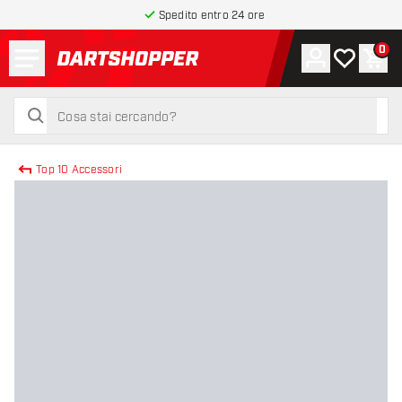
Spedito entro 24 ore
Menu
0
Account
La mia list
Carr
torna alla home page
cerca
cerca
Top 10 Accessori