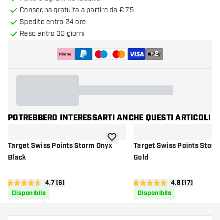
Consegna gratuita a partire da € 75
Spedito entro 24 ore
Reso entro 30 giorni
+
2
POTREBBERO INTERESSARTI ANCHE QUESTI ARTICOLI
aggiungi alla lista dei desideri
Target Swiss Points Storm Onyx
Target Swiss Points Stor
Black
Gold
apri pannello recensioni
4.7 (6)
apri pannello r
4.8 (17)
4.7 stelle di valutazione
4.8 stelle di valutazione
Disponibile
Disponibile
14
,
14
,
95
95