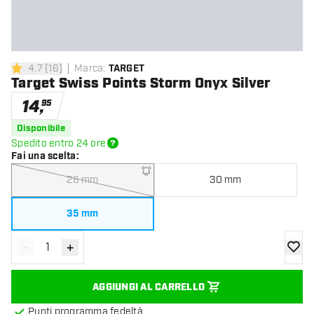
4.7
[
16
]
Marca
:
TARGET
4.7 stelle di valutazione
Target Swiss Points Storm Onyx Silver
14
,
95
Disponibile
Spedito entro 24 ore
Fai una scelta
:
26 mm
30 mm
35 mm
-
+
Diminuisci quantità
Aumenta quantità
aggiung
AGGIUNGI AL CARRELLO
Punti programma fedeltà