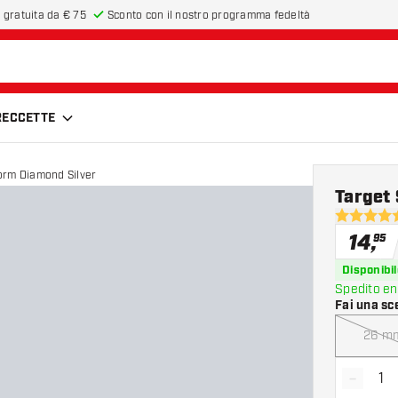
 gratuita da € 75
Sconto con il nostro programma fedeltà
FRECCETTE
torm Diamond Silver
Target
4.6 stelle 
14
,
95
Disponibil
Spedito en
Fai una sc
26 m
-
Diminui