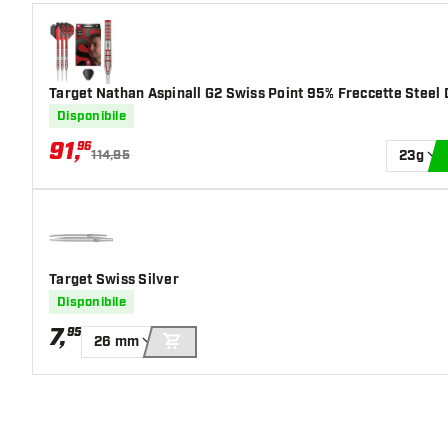
Colore principale
Argento
Lunghezza delle punte
35
Target Nathan Aspinall G2 Swiss Point 95% Freccette Steel 
Disponibile
91
,
96
114,95
23g
Target Swiss Silver
Disponibile
7
,
95
26 mm
AGGIUNGI AL CARRELLO