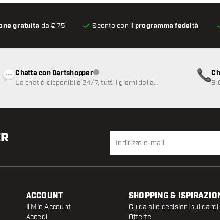
one gratuita
da € 75
Sconto con il
programma fedeltà
Chatta con Dartshopper
Ch
Servizio clienti non disponibile
La chat è disponibile 24/7, tutti i giorni della
8:
settimana
ER
ACCOUNT
SHOPPING & ISPIRAZIO
Il Mio Account
Guida alle decisioni sui dardi
Accedi
Offerte