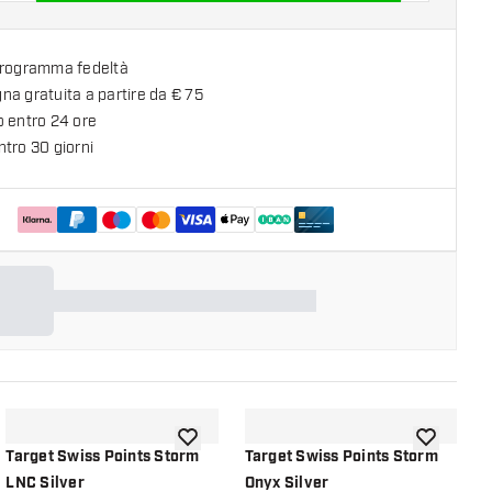
programma fedeltà
a gratuita a partire da € 75
o entro 24 ore
tro 30 giorni
alla lista dei desideri
aggiungi alla lista dei desideri
aggiungi al
Target Swiss Points Storm
Target Swiss Points Storm
T
LNC Silver
Onyx Silver
Q