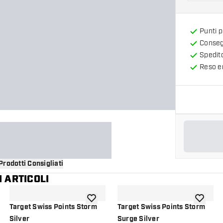
Punti 
Consegn
Spedit
Reso en
Prodotti Consigliati
 ARTICOLI
i alla lista dei desideri
aggiungi alla lista dei desideri
aggiungi 
Target Swiss Points Storm
Target Swiss Points Storm
Silver
Surge Silver