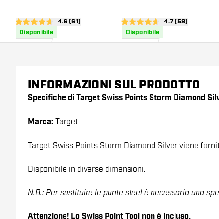
apri pannello recensioni
4.6 (61)
apri pannello rece
4.7 (58)
4.6 stelle di valutazione
4.7 stelle di valutazione
Disponibile
Disponibile
14
,
14
,
95
95
INFORMAZIONI SUL PRODOTTO
Specifiche di Target Swiss Points Storm Diamond Sil
Marca:
Target
Target Swiss Points Storm Diamond Silver viene fornito
Disponibile in diverse dimensioni.
N.B.: Per sostituire le punte steel è necessaria una spe
Attenzione! Lo Swiss Point Tool non è incluso.