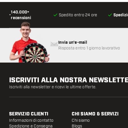
140.000+
•
Spedito entro 24 ore
Spedizi
recensioni
Invia un'e-mail
Risposta entro 1 giorno lavorativo
ISCRIVITI ALLA NOSTRA NEWSLETT
Iscriviti alla newsletter e ricevi le ultime offerte.
SERVIZIO CLIENTI
CHI SIAMO & SERVIZI
Informazioni di contatto
Chi siamo
Spedizione e Consegna
Blogs