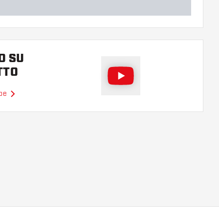
O SU
TTO
ube