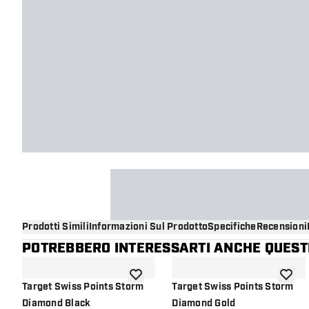
Prodotti Simili
Informazioni Sul Prodotto
Specifiche
Recensioni
POTREBBERO INTERESSARTI ANCHE QUESTI
aggiungi alla lista dei desideri
aggiung
Target Swiss Points Storm
Target Swiss Points Storm
Diamond Black
Diamond Gold