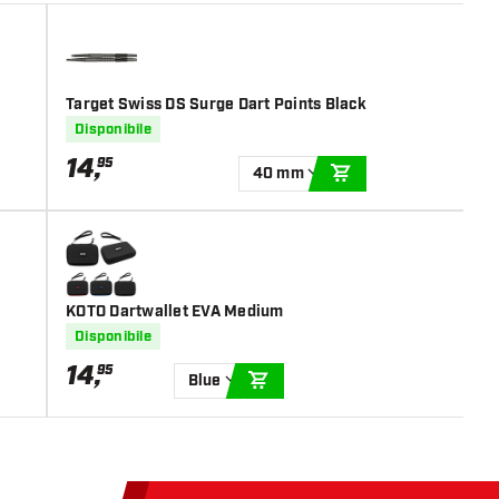
Target Swiss DS Surge Dart Points Black
Disponibile
14
,
95
40 mm
AGGIUNGI AL CARR
KOTO Dartwallet EVA Medium
Disponibile
14
,
95
Blue
AGGIUNGI AL CARRELLO