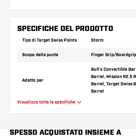
SPECIFICHE DEL PRODOTTO
Tipo di Target Swiss Points
Storm
Scopo delle punte
Finger Grip/Boardgri
Bull's Convertible Ba
Barrel, Mission R2.5 
Adatto per
Barrel, Target Swiss 
Barrel
Visualizza tutte le specifiche
Forma delle punte
Tapered Point
Tipo di impugnatura delle punte
Diamond
SPESSO ACQUISTATO INSIEME A
Zona di presa delle punte
Everywhere