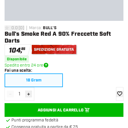
0.0
[
0
]
Marca
:
BULL'S
0 stelle di valutazione
Bull's Smoke Red A 90% Freccette Soft
Darts
104
,
95
Spedizione gratuita
Disponibile
Spedito entro 24 ore
Fai una scelta
:
18 Gram
-
+
Diminuisci quantità
Aumenta quantità
aggiung
AGGIUNGI AL CARRELLO
Punti programma fedeltà
Consegna gratuita a partire da € 75