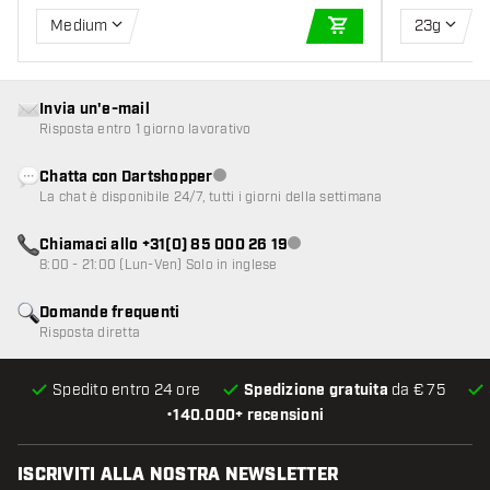
Medium
23g
AGGIUNGI AL CARR
Invia un'e-mail
Risposta entro 1 giorno lavorativo
Chatta con Dartshopper
Servizio clienti non disponibile
La chat è disponibile 24/7, tutti i giorni della settimana
Chiamaci allo +31(0) 85 000 26 19
Servizio clienti non disponibile
8:00 - 21:00 (Lun-Ven) Solo in inglese
Domande frequenti
Risposta diretta
Spedito entro 24 ore
Spedizione gratuita
da € 75
•
140.000+ recensioni
ISCRIVITI ALLA NOSTRA NEWSLETTER