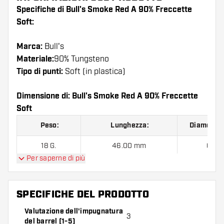
Specifiche di Bull's Smoke Red A 90% Freccette
Soft:
Marca:
Bull's
Materiale:
90% Tungsteno
Tipo di punti:
Soft (in plastica)
Dimensione di: Bull's Smoke Red A 90% Freccette
Soft
Peso:
Lunghezza:
Diametro 
18 G.
46.00 mm
6.48
Per saperne di più
Bull's Smoke Red A 90% Freccette Soft contiene:
3
SPECIFICHE DEL PRODOTTO
barrel, 3 alette e 3 astine.
Valutazione dell'impugnatura
3
del barrel (1-5)