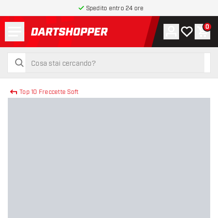
Spedito entro 24 ore
Menu
0
Account
La mia list
Carr
torna alla home page
cerca
cerca
Top 10 Freccette Soft