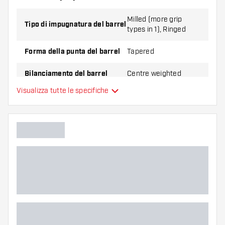
Milled (more grip
Tipo di impugnatura del barrel
types in 1), Ringed
Forma della punta del barrel
Tapered
Bilanciamento del barrel
Centre weighted
Visualizza tutte le specifiche
Materiale delle freccette
Tungsten 90%
Impugnatura della punta del
barrel
Giocatore di freccette
Colore del barrel
Zona di presa del barrel
Forma del barrel