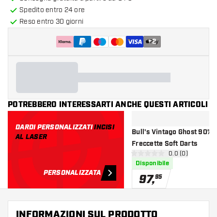
Spedito entro 24 ore
Reso entro 30 giorni
+
2
POTREBBERO INTERESSARTI ANCHE QUESTI ARTICOLI
DARDI PERSONALIZZATI
INCISI
Bull's Vintago Ghost 90% -
AL LASER
Freccette Soft Darts
apri pannello re
0.0 (0)
0 stelle di valutazione
Disponibile
PERSONALIZZATA
97
,
95
INFORMAZIONI SUL PRODOTTO