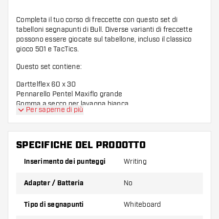
Completa il tuo corso di freccette con questo set di
tabelloni segnapunti di Bull. Diverse varianti di freccette
possono essere giocate sul tabellone, incluso il classico
gioco 501 e TacTics.
Questo set contiene:
Darttelflex 60 x 30
Pennarello Pentel Maxiflo grande
Gomma a secco per lavagna bianca
Per saperne di più
Si consiglia di utilizzare i pennarelli Pentel su questo
tabellone.
SPECIFICHE DEL PRODOTTO
Inserimento dei punteggi
Writing
Adapter / Batteria
No
Tipo di segnapunti
Whiteboard