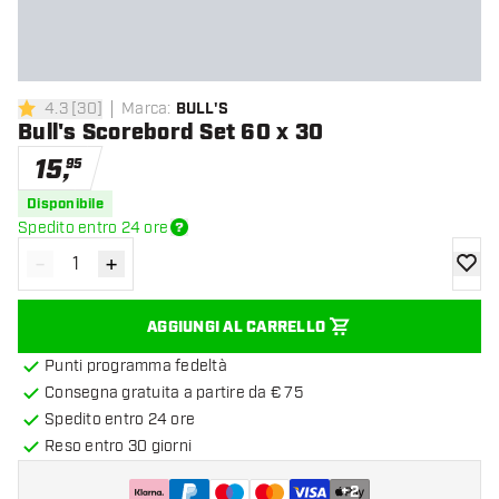
4.3
[
30
]
Marca
:
BULL'S
4.3 stelle di valutazione
Bull's Scorebord Set 60 x 30
15
,
95
Disponibile
Spedito entro 24 ore
-
+
Diminuisci quantità
Aumenta quantità
aggiung
AGGIUNGI AL CARRELLO
Punti programma fedeltà
Consegna gratuita a partire da € 75
Spedito entro 24 ore
Reso entro 30 giorni
+
2