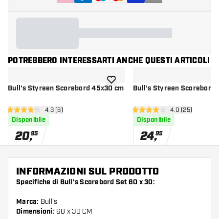
POTREBBERO INTERESSARTI ANCHE QUESTI ARTICOLI
aggiungi alla lista dei desideri
Bull's Styreen Scorebord 45x30 cm
Bull's Styreen Scorebord
apri pannello recensioni
4.3 (6)
apri pannello re
4.0 (25)
4.3 stelle di valutazione
4 stelle di valutazione
Disponibile
Disponibile
20
,
24
,
95
95
INFORMAZIONI SUL PRODOTTO
Specifiche di Bull's Scorebord Set 60 x 30:
Marca:
Bull's
Dimensioni:
60 x 30 CM