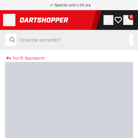
Spedito entro 24 ore
Menu
0
Account
La mia list
Carr
torna alla home page
cerca
cerca
Top 10 Segnapunti