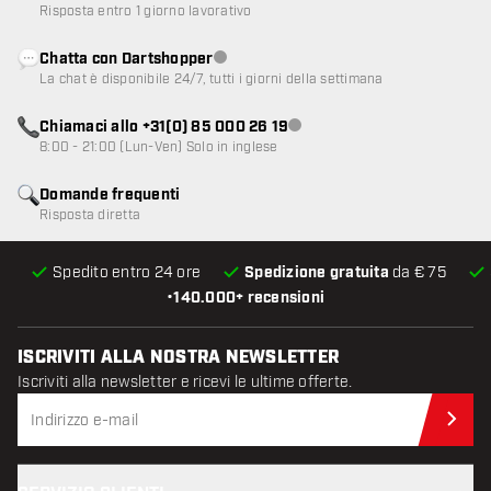
Risposta entro 1 giorno lavorativo
Chatta con Dartshopper
Servizio clienti non disponibile
La chat è disponibile 24/7, tutti i giorni della settimana
Chiamaci allo +31(0) 85 000 26 19
Servizio clienti non disponibile
8:00 - 21:00 (Lun-Ven) Solo in inglese
Domande frequenti
Risposta diretta
Spedito entro 24 ore
Spedizione gratuita
da € 75
•
140.000+ recensioni
ISCRIVITI ALLA NOSTRA NEWSLETTER
Iscriviti alla newsletter e ricevi le ultime offerte.
Iscr