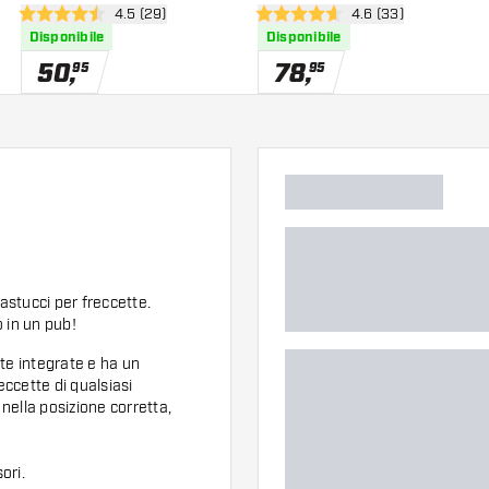
nsioni
apri pannello recensioni
4.5 (29)
apri pannello recens
4.6 (33)
Darts
4.5 stelle di valutazione
4.6 stelle di valutazione
Disponibile
Disponibile
50
,
78
,
95
95
astucci per freccette.
 in un pub!
te integrate e ha un
eccette di qualsiasi
 nella posizione corretta,
ori.