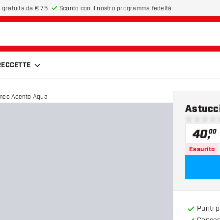
 gratuita da € 75
Sconto con il nostro programma fedeltà
FRECCETTE
meo Acento Aqua
Astucc
0 stelle di
40
,
00
Esaurito
Punti 