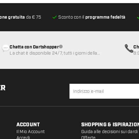
one gratuita
da € 75
Sconto con il
programma fedeltà
Chatta con Dartshopper
Ch
Servizio clienti non disponibile
La chat è disponibile 24/7, tutti i giorni della
8:
settimana
ER
ACCOUNT
SHOPPING & ISPIRAZIO
Il Mio Account
Guida alle decisioni sui dardi
Accedi
Offerte