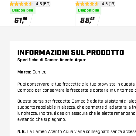
apri pannello recensioni
4.5 (50)
apri pannello rece
4.6 (15)
4.5 stelle di valutazione
4.6 stelle di valutazione
Disponibile
Disponibile
61
,
55
,
95
95
INFORMAZIONI SUL PRODOTTO
Specifiche di Cameo Acento Aqua:
Marca:
Cameo
Puoi conservare le tue freccette e le tue provviste in questa 
Comodo per conservare le freccette e portarle in un torneo o
Questa borsa per freccette Cameo è adatta ai sistemi di alet
supporto regolabile in altezza, che permette di adattarsi a fr
lunghezza. Inoltre, il design assicura che le alette rimangano
evitando che si pieghino.
N.B.
La Cameo Acento Aqua viene consegnato senza access