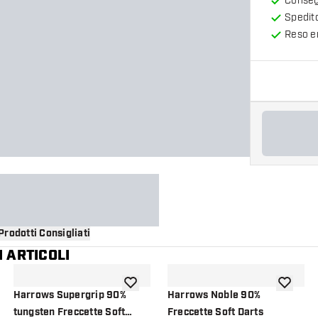
Consegn
Spedit
Reso en
Prodotti Consigliati
 ARTICOLI
i alla lista dei desideri
aggiungi alla lista dei desideri
aggiungi a
Harrows Supergrip 90%
Harrows Noble 90%
tungsten Freccette Soft
Freccette Soft Darts