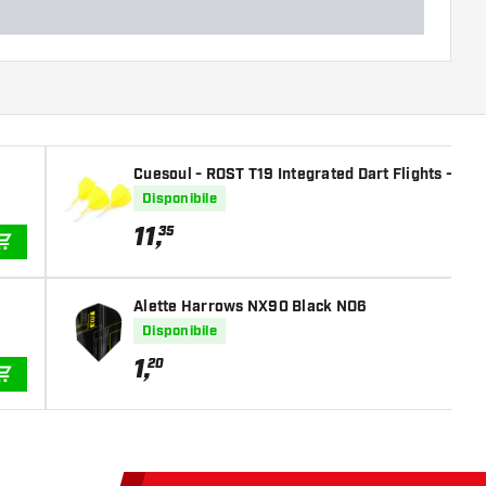
Cuesoul - ROST T19 Integrated Dart Flights - Big
Disponibile
11
,
35
AGGIUNGI AL CARRELLO
Alette Harrows NX90 Black NO6
Disponibile
1
,
20
AGGIUNGI AL CARRELLO