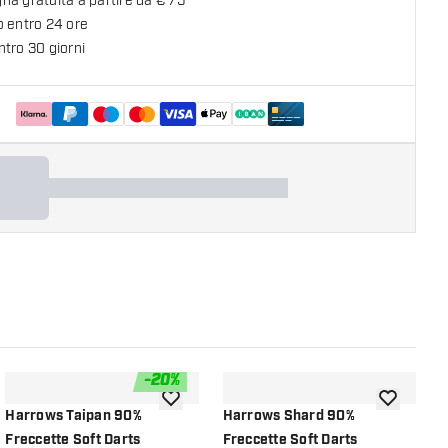
a gratuita a partire da € 75
o entro 24 ore
tro 30 giorni
-
20
%
lla lista dei desideri
aggiungi alla lista dei desideri
aggiungi all
Harrows Taipan 90%
Harrows Shard 90%
H
Freccette Soft Darts
Freccette Soft Darts
S