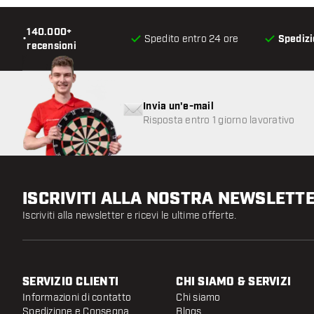
140.000+
•
Spedito entro 24 ore
Spedizi
recensioni
Invia un'e-mail
Risposta entro 1 giorno lavorativo
ISCRIVITI ALLA NOSTRA NEWSLETT
Iscriviti alla newsletter e ricevi le ultime offerte.
SERVIZIO CLIENTI
CHI SIAMO & SERVIZI
Informazioni di contatto
Chi siamo
Spedizione e Consegna
Blogs