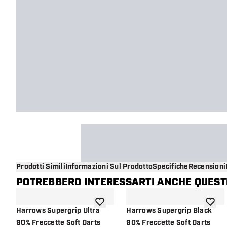
Prodotti Simili
Informazioni Sul Prodotto
Specifiche
Recensioni
POTREBBERO INTERESSARTI ANCHE QUESTI
aggiungi alla lista dei desideri
aggiung
Harrows Supergrip Ultra
Harrows Supergrip Black
90% Freccette Soft Darts
90% Freccette Soft Darts