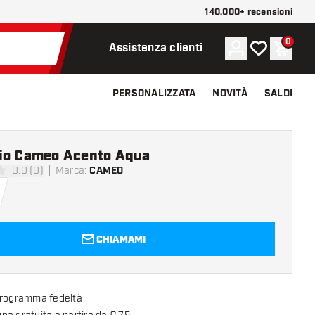
140.000+ recensioni
0
Account
La mia lista d
Carrel
Assistenza clienti
PERSONALIZZATA
NOVITÀ
SALDI
io Cameo Acento Aqua
0.0 (0)
Marca
:
CAMEO
 valutazione
CHIAMAMI
programma fedeltà