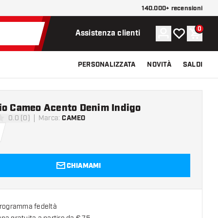
140.000+ recensioni
0
Account
La mia lista d
Carrel
Assistenza clienti
PERSONALIZZATA
NOVITÀ
SALDI
io Cameo Acento Denim Indigo
0.0 (0)
Marca
:
CAMEO
 valutazione
CHIAMAMI
programma fedeltà