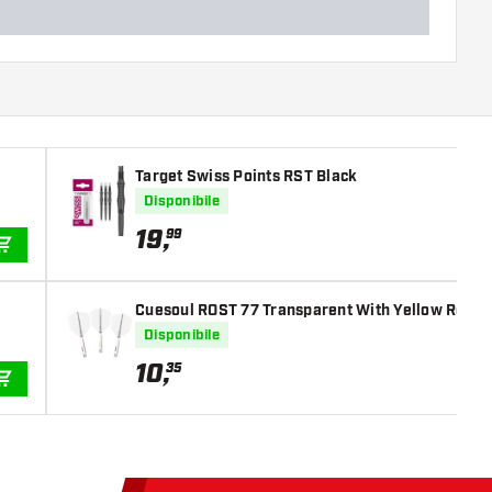
Target Swiss Points RST Black
Disponibile
19
,
99
AGGIUNGI AL CARRELLO
Cuesoul ROST 77 Transparent With Yellow Red B
Disponibile
10
,
35
AGGIUNGI AL CARRELLO