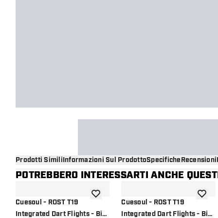
Prodotti Simili
Informazioni Sul Prodotto
Specifiche
Recensioni
POTREBBERO INTERESSARTI ANCHE QUESTI
aggiungi alla lista dei desideri
aggiung
Cuesoul - ROST T19
Cuesoul - ROST T19
Integrated Dart Flights - Big
Integrated Dart Flights - Big