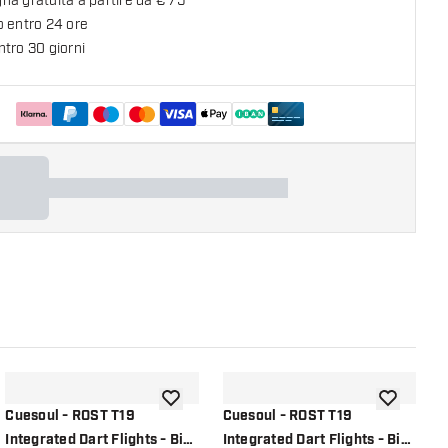
a gratuita a partire da € 75
o entro 24 ore
tro 30 giorni
lla lista dei desideri
aggiungi alla lista dei desideri
aggiungi all
Cuesoul - ROST T19
Cuesoul - ROST T19
C
Integrated Dart Flights - Big
Integrated Dart Flights - Big
I