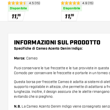
apri pannello recensioni
4.5 (15)
apri pannello rece
4.9 (15)
Wing - Grey Black
Wing - Grey Red
4.5 stelle di valutazione
4.9 stelle di valutazione
Disponibile
Disponibile
11
,
11
,
35
35
INFORMAZIONI SUL PRODOTTO
Specifiche di Cameo Acento Denim Indigo:
Marca:
Cameo
Puoi conservare le tue freccette e le tue provviste in questa 
Comodo per conservare le freccette e portarle in un torneo o
Questa borsa per freccette Cameo è adatta ai sistemi di alet
supporto regolabile in altezza, che permette di adattarsi a fr
lunghezza. Inoltre, il design assicura che le alette rimangano
evitando che si pieghino.
N.B.
La Cameo Acento Denim Indigo viene consegnato senza