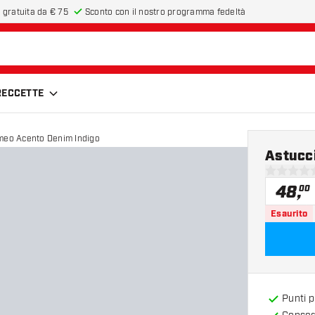
 gratuita da € 75
Sconto con il nostro programma fedeltà
FRECCETTE
meo Acento Denim Indigo
Astucc
0 stelle di
48
,
00
Esaurito
Punti 