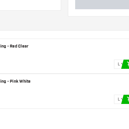
ing - Red Clear
L
ing - Pink White
L