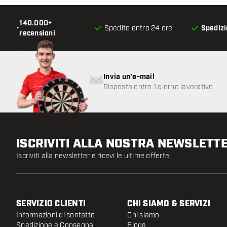
140.000+
•
Spedito entro 24 ore
Spedizi
recensioni
Invia un'e-mail
Risposta entro 1 giorno lavorativo
ISCRIVITI ALLA NOSTRA NEWSLETT
Iscriviti alla newsletter e ricevi le ultime offerte.
SERVIZIO CLIENTI
CHI SIAMO & SERVIZI
Informazioni di contatto
Chi siamo
Spedizione e Consegna
Blogs