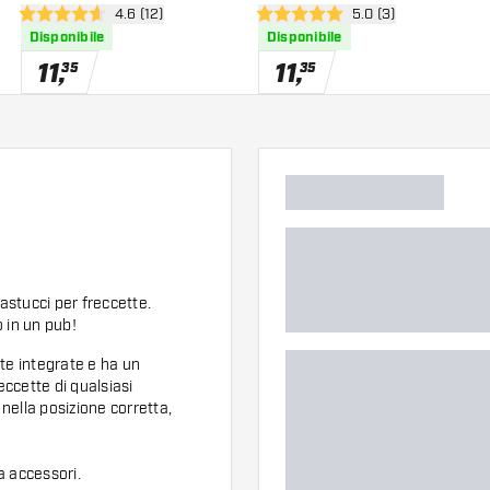
nsioni
apri pannello recensioni
4.6 (12)
apri pannello recens
5.0 (3)
Wing - Grey Yellow
Wing - Grey White
4.6 stelle di valutazione
5 stelle di valutazione
Disponibile
Disponibile
11
,
11
,
35
35
astucci per freccette.
 in un pub!
te integrate e ha un
eccette di qualsiasi
 nella posizione corretta,
 accessori.