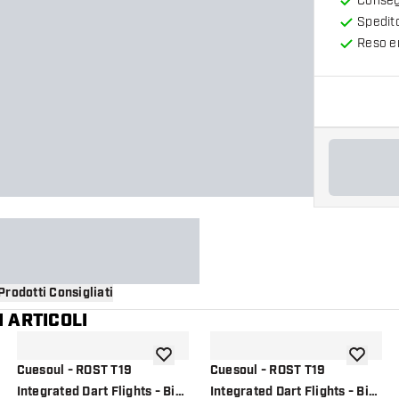
Consegn
Spedit
Reso en
Prodotti Consigliati
 ARTICOLI
i alla lista dei desideri
aggiungi alla lista dei desideri
aggiungi a
Cuesoul - ROST T19
Cuesoul - ROST T19
Integrated Dart Flights - Big
Integrated Dart Flights - Big