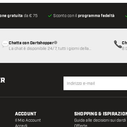
one gratuita
da € 75
Sconto con il
programma fedeltà
Chatta con Dartshopper
Ch
Servizio clienti non disponibile
La chat è disponibile 24/7, tutti i giorni della
8:
settimana
ER
ACCOUNT
SHOPPING & ISPIRAZIO
Il Mio Account
Guida alle decisioni sui dardi
Accedi
Offerte