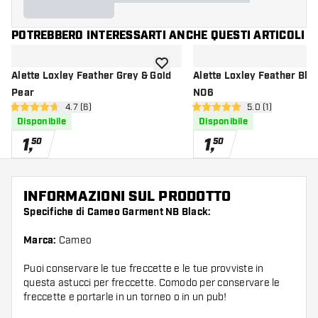
POTREBBERO INTERESSARTI ANCHE QUESTI ARTICOLI
aggiungi alla lista dei desideri
Alette Loxley Feather Grey & Gold
Alette Loxley Feather Blue
Pear
NO6
apri pannello recensioni
4.7 (6)
apri pannello re
5.0 (1)
4.7 stelle di valutazione
5 stelle di valutazione
Disponibile
Disponibile
1
,
1
,
50
50
INFORMAZIONI SUL PRODOTTO
Specifiche di Cameo Garment NB Black:
Marca:
Cameo
Puoi conservare le tue freccette e le tue provviste in
questa astucci per freccette. Comodo per conservare le
freccette e portarle in un torneo o in un pub!