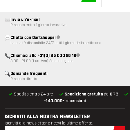
AGGIUNGI AL CARR
Invia un'e-mail
Risposta entro 1 giorno lavorativo
Chatta con Dartshopper
Servizio clienti non disponibile
La chat è disponibile 24/7, tutti i giorni della settimana
Chiamaci allo +31(0) 85 000 26 19
Servizio clienti non disponibile
8:00 - 21:00 (Lun-Ven) Solo in inglese
Domande frequenti
Risposta diretta
Spedito entro 24 ore
Spedizione gratuita
da € 75
•
140.000+ recensioni
ISCRIVITI ALLA NOSTRA NEWSLETTER
Iscriviti alla newsletter e ricevi le ultime offerte.