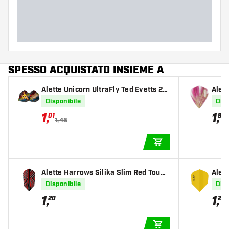
SPESSO ACQUISTATO INSIEME A
Alette Unicorn UltraFly Ted Evetts 20
Alett
23
ite
Disponibile
Disp
1
,
1
,
01
50
1,45
AGGIUNGI AL CARR
Alette Harrows Silika Slim Red Tough
Alett
Crystalline Coated
O6 T
Disponibile
Disp
1
,
1
,
20
20