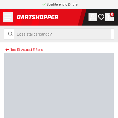
Spedito entro 24 ore
Menu
0
Account
La mia list
Carr
torna alla home page
cerca
cerca
Top 10 Astucci E Borsi