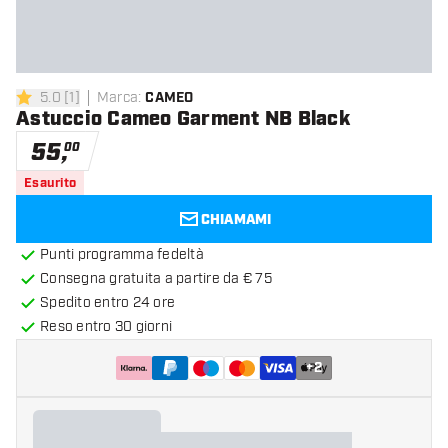
5.0
[
1
]
Marca
:
CAMEO
5 stelle di valutazione
Astuccio Cameo Garment NB Black
55
,
00
Esaurito
CHIAMAMI
Punti programma fedeltà
Consegna gratuita a partire da € 75
Spedito entro 24 ore
Reso entro 30 giorni
+
2