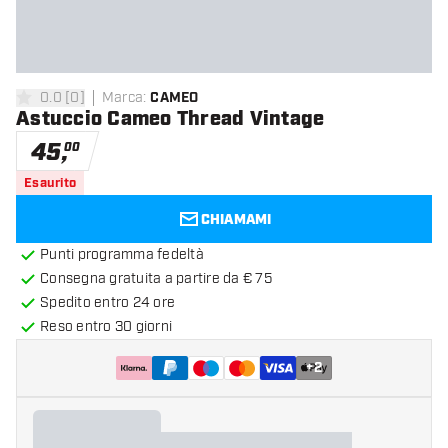
0.0
[
0
]
Marca
:
CAMEO
0 stelle di valutazione
Astuccio Cameo Thread Vintage
45
,
00
Esaurito
CHIAMAMI
Punti programma fedeltà
Consegna gratuita a partire da € 75
Spedito entro 24 ore
Reso entro 30 giorni
+
2