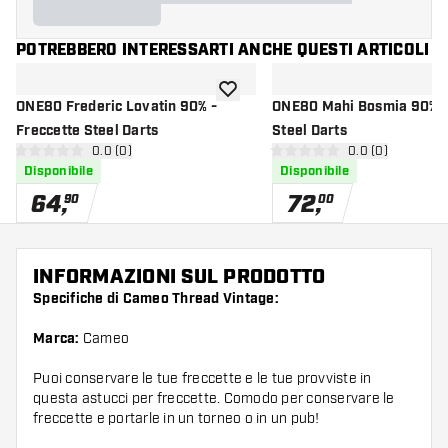
POTREBBERO INTERESSARTI ANCHE QUESTI ARTICOLI
aggiungi alla lista dei desideri
ONE80 Frederic Lovatin 90% -
ONE80 Mahi Bosmia 90% F
Freccette Steel Darts
Steel Darts
apri pannello recensioni
0.0 (0)
apri pannello re
0.0 (0)
0 stelle di valutazione
0 stelle di valutazione
Disponibile
Disponibile
64
,
72
,
90
00
INFORMAZIONI SUL PRODOTTO
Specifiche di Cameo Thread Vintage:
Marca:
Cameo
Puoi conservare le tue freccette e le tue provviste in
questa astucci per freccette. Comodo per conservare le
freccette e portarle in un torneo o in un pub!