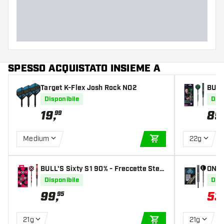
SPESSO ACQUISTATO INSIEME A
Target K-Flex Josh Rock NO2
BULL
tte S
Disponibile
Disp
19
,
89
99
Medium
22g
AGGIUNGI AL CARR
BULL'S Sixty S1 90% - Freccette Steel
ONE8
Darts
Frecc
Disponibile
Disp
99
,
53
95
21g
21g