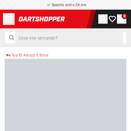
Spedito entro 24 ore
Menu
0
Account
La mia list
Carr
torna alla home page
cerca
cerca
Top 10 Astucci E Borsi