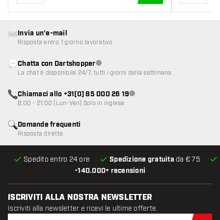
AGGIUNGI AL CARR
Invia un'e-mail
Risposta entro 1 giorno lavorativo
Chatta con Dartshopper
Servizio clienti non disponibile
La chat è disponibile 24/7, tutti i giorni della settimana
Chiamaci allo +31(0) 85 000 26 19
Servizio clienti non disponibile
8:00 - 21:00 (Lun-Ven) Solo in inglese
Domande frequenti
Risposta diretta
Spedito entro 24 ore
Spedizione gratuita
da € 75
•
140.000+ recensioni
ISCRIVITI ALLA NOSTRA NEWSLETTER
Iscriviti alla newsletter e ricevi le ultime offerte.