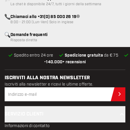
Servizio clienti non disponibile
La chat è disponibile 24/7, tutti i giorni della settimana
Chiamaci allo +31(0) 85 000 26 19
Servizio clienti non disponibile
8:00 - 21:00 (Lun-Ven) Solo in inglese
Domande frequenti
Risposta diretta
Spedito entro 24 ore
Spedizione gratuita
da € 75
•
140.000+ recensioni
ISCRIVITI ALLA NOSTRA NEWSLETTER
Iscriviti alla newsletter e ricevi le ultime offerte.
Iscr
SERVIZIO CLIENTI
Informazioni di contatto