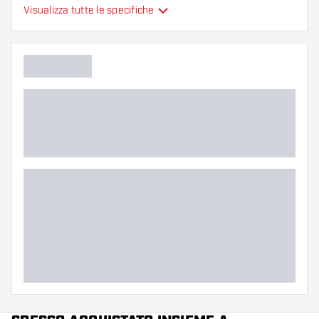
Alette per freccette
Visualizza tutte le specifiche
Tipo
sono modellate
Flessibilità
Colore principale