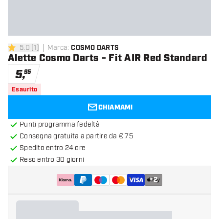
5.0
[
1
]
Marca
:
COSMO DARTS
5 stelle di valutazione
Alette Cosmo Darts - Fit AIR Red Standard
5
,
95
Esaurito
CHIAMAMI
Punti programma fedeltà
Consegna gratuita a partire da € 75
Spedito entro 24 ore
Reso entro 30 giorni
+
2