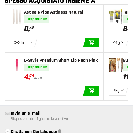
SPESSO ACQUISTATO INSIEME A
Astine Nylon Astiness Natural
Targ
ccett
Disponibile
Disp
0
,
64
79
X-Short
24g
AGGIUNGI AL CARR
L-Style Premium Short Lip Neon Pink
Bull'
el Da
Disponibile
Disp
4
,
11
04
4,75
23g
AGGIUNGI AL CARR
Invia un'e-mail
Risposta entro 1 giorno lavorativo
Chatta con Dartshopper