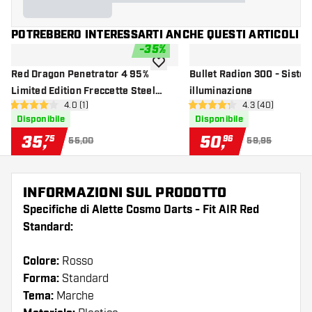
POTREBBERO INTERESSARTI ANCHE QUESTI ARTICOLI
-
35
%
aggiungi alla lista dei desideri
Red Dragon Penetrator 4 95%
Bullet Radion 300 - Sistem
Limited Edition Freccette Steel
illuminazione
apri pannello recensioni
4.0 (1)
apri pannello re
4.3 (40)
Darts
4 stelle di valutazione
4.3 stelle di valutazione
Disponibile
Disponibile
35
,
50
,
75
96
55,00
59,95
INFORMAZIONI SUL PRODOTTO
Specifiche di Alette Cosmo Darts - Fit AIR Red
Standard:
Colore:
Rosso
Forma:
Standard
Tema:
Marche