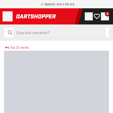
Spedito entro 24 ore
Menu
0
Account
La mia list
Carr
torna alla home page
cerca
cerca
Top 10 Alette