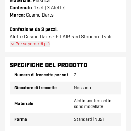
Materiale:
Plastica
Contenuto:
1 set (3 Alette)
Marca:
Cosmo Darts
Confezione da 3 pezzi.
Alette Cosmo Darts - Fit AIR Red Standard I voli
hanno una lunga durata. Queste alette possono
Per saperne di più
essere utilizzate solo con astine Cosmo Fit.
SPECIFICHE DEL PRODOTTO
Suggerimento di Dartshopper!
Numero di freccette per set
3
Assicuratevi di avere a portata di mano un gran
numero di alette e di astine. Questi possono
Giocatore di freccette
Nessuno
danneggiarsi o rompersi con l'uso.
Alette per freccette
Materiale
sono modellate
Provate una forma, un materiale o uno
spessore diverso di alette per scoprire quale
Forma
Standard (NO2)
variante vi si addice di più!