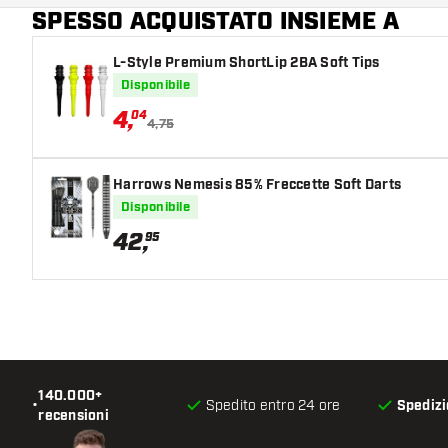
SPESSO ACQUISTATO INSIEME A
L-Style Premium ShortLip 2BA Soft Tips
Disponibile
4
,
04
4,75
Harrows Nemesis 85% Freccette Soft Darts
Disponibile
42
,
95
140.000+
•
Spedito entro 24 ore
Spedizi
recensioni