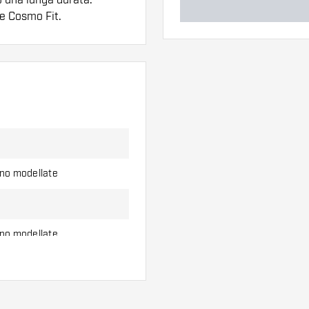
ne Cosmo Fit.
ero di alette e di
l'uso.
erso di alette per
ono modellate
ono modellate