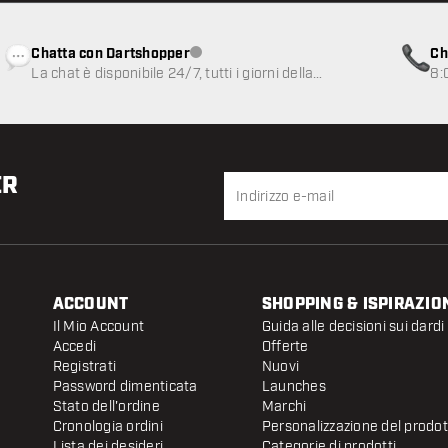
Chatta con Dartshopper
Ch
Servizio clienti non disponibile
La chat è disponibile 24/7, tutti i giorni della
8:
settimana
ER
ACCOUNT
SHOPPING & ISPIRAZIO
Il Mio Account
Guida alle decisioni sui dardi
Accedi
Offerte
Registrati
Nuovi
Password dimenticata
Launches
Stato dell'ordine
Marchi
Cronologia ordini
Personalizzazione del prodo
Lista dei desideri
Categorie di prodotti