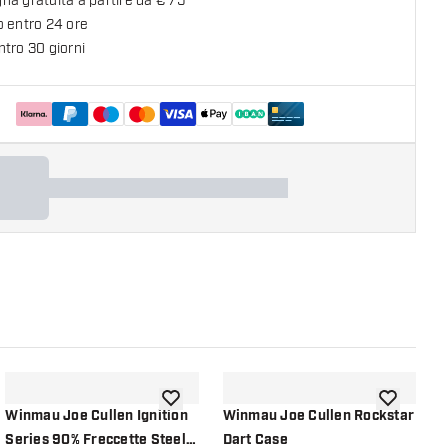
a gratuita a partire da € 75
o entro 24 ore
tro 30 giorni
lla lista dei desideri
aggiungi alla lista dei desideri
aggiungi all
Winmau Joe Cullen Ignition
Winmau Joe Cullen Rockstar
W
Series 90% Freccette Steel
Dart Case
C