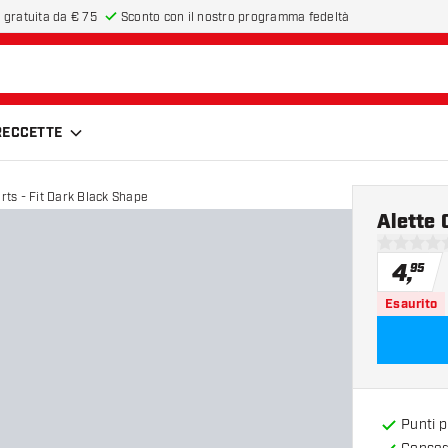
 gratuita da € 75
Sconto con il nostro programma fedeltà
FRECCETTE
rts - Fit Dark Black Shape
Alette 
0 stelle di
4
,
95
Esaurito
Punti 