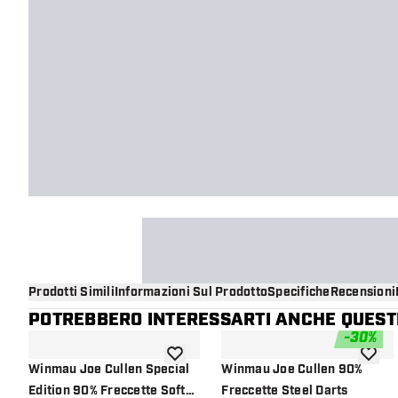
Prodotti Simili
Informazioni Sul Prodotto
Specifiche
Recensioni
POTREBBERO INTERESSARTI ANCHE QUESTI
-
30
%
aggiungi alla lista dei desideri
aggiung
Winmau Joe Cullen Special
Winmau Joe Cullen 90%
Edition 90% Freccette Soft
Freccette Steel Darts