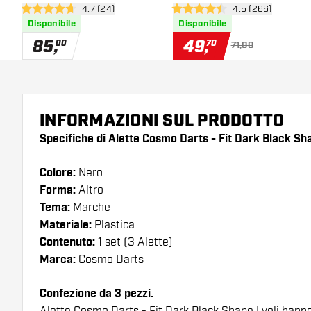
apri pannello recensioni
4.7 (24)
apri pannello rec
4.5 (266)
Darts
4.7 stelle di valutazione
4.5 stelle di valutazione
Disponibile
Disponibile
85
,
49
,
00
70
71,00
INFORMAZIONI SUL PRODOTTO
Specifiche di Alette Cosmo Darts - Fit Dark Black Sh
Colore:
Nero
Forma:
Altro
Tema:
Marche
Materiale:
Plastica
Contenuto:
1 set (3 Alette)
Marca:
Cosmo Darts
Confezione da 3 pezzi.
Alette Cosmo Darts - Fit Dark Black Shape I voli hann