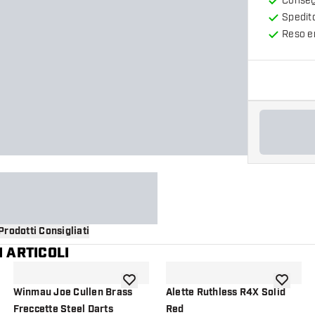
Consegn
Spedit
Reso en
Prodotti Consigliati
 ARTICOLI
i alla lista dei desideri
aggiungi alla lista dei desideri
aggiungi a
Winmau Joe Cullen Brass
Alette Ruthless R4X Solid
Freccette Steel Darts
Red