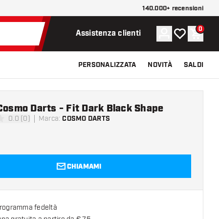
140.000+ recensioni
0
Account
La mia lista d
Carrel
Assistenza clienti
PERSONALIZZATA
NOVITÀ
SALDI
Cosmo Darts - Fit Dark Black Shape
0.0 (0)
Marca
:
COSMO DARTS
 valutazione
CHIAMAMI
programma fedeltà