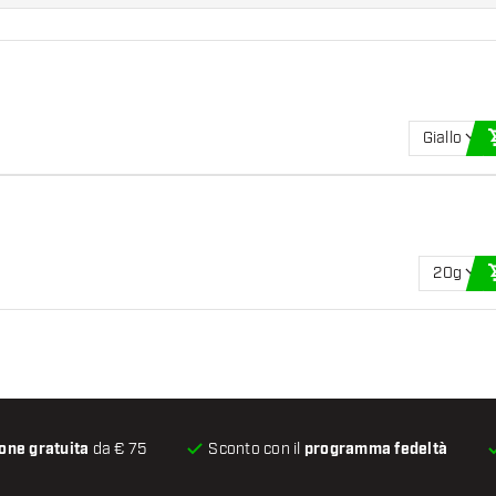
Giallo
20g
one gratuita
da € 75
Sconto con il
programma fedeltà