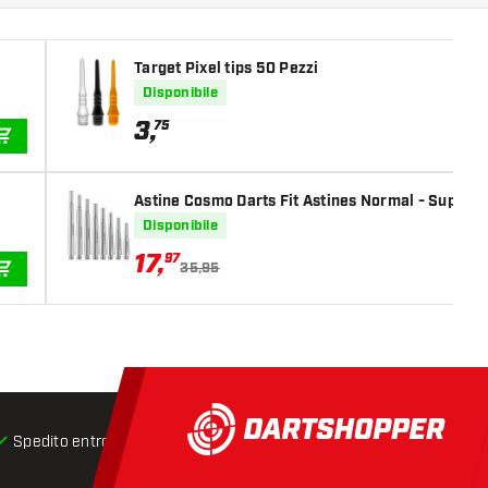
Target Pixel tips 50 Pezzi
Disponibile
3
,
75
AGGIUNGI AL CARRELLO
Astine Cosmo Darts Fit Astines Normal - Super D
Disponibile
17
,
97
35,95
AGGIUNGI AL CARRELLO
Spedito entro 24 ore
Spedizione gratuita
da € 75