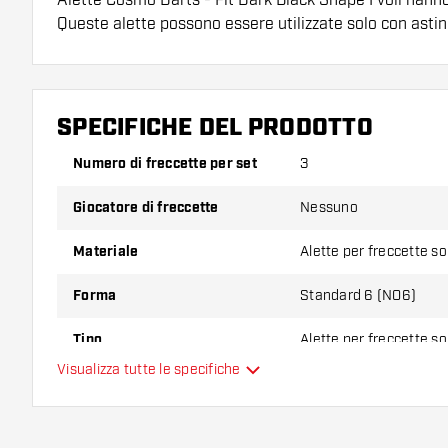
Queste alette possono essere utilizzate solo con asti
Suggerimento di Dartshopper!
Assicuratevi di avere a portata di mano un gran num
SPECIFICHE DEL PRODOTTO
astine. Questi possono danneggiarsi o rompersi con 
Numero di freccette per set
3
Provate una forma, un materiale o uno spessore div
Giocatore di freccette
Nessuno
scoprire quale variante vi si addice di più!
Materiale
Alette per freccette s
Forma
Standard 6 (NO6)
Tipo
Alette per freccette s
Visualizza tutte le specifiche
Flessibilità
Colore principale