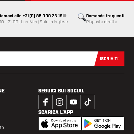
iamaci allo +31(0) 85 000 26 19
Domande frequenti
Servizio clienti non disponibile
00 - 21:00 (Lun-Ven) Solo in inglese
Risposta diretta
ISCRIVITI!
Iscriviti sub
NE
SEGUICI SUI SOCIAL
SCARICA L’APP
tto