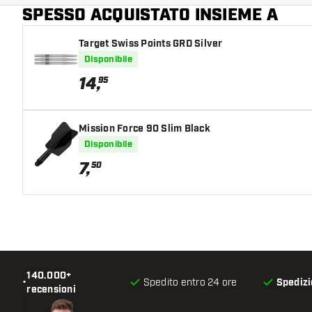
SPESSO ACQUISTATO INSIEME A
Lunghezza del shaft
Target Swiss Points GRD Silver
Disponibile
14
,
95
Mission Force 90 Slim Black
Disponibile
7
,
50
140.000+
•
Spedito entro 24 ore
Spedizi
recensioni