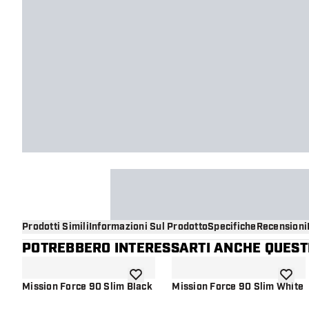
Prodotti Simili
Informazioni Sul Prodotto
Specifiche
Recensioni
POTREBBERO INTERESSARTI ANCHE QUESTI
aggiungi alla lista dei desideri
aggiung
Mission Force 90 Slim Black
Mission Force 90 Slim White