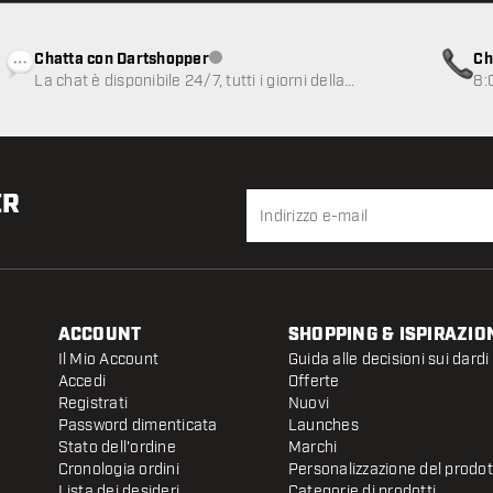
Chatta con Dartshopper
Ch
Servizio clienti non disponibile
La chat è disponibile 24/7, tutti i giorni della
8:
settimana
ER
ACCOUNT
SHOPPING & ISPIRAZIO
Il Mio Account
Guida alle decisioni sui dardi
Accedi
Offerte
Registrati
Nuovi
Password dimenticata
Launches
Stato dell'ordine
Marchi
Cronologia ordini
Personalizzazione del prodo
Lista dei desideri
Categorie di prodotti