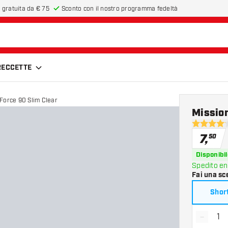
 gratuita da € 75
Sconto con il nostro programma fedeltà
FRECCETTE
Force 90 Slim Clear
Mission
4.1 stelle d
7
,
50
Disponibil
Spedito en
Fai una sc
Shor
-
Diminui