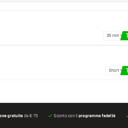
35 mm
Short
one gratuita
da € 75
Sconto con il
programma fedeltà