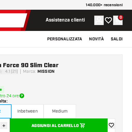
140.000+ recensioni
0
Account
La mia lista d
Carrel
Assistenza clienti
PERSONALIZZATA
NOVITÀ
SALDI
 Force 90 Slim Clear
4.1 (21)
Marca
:
MISSION
i valutazione
e
tro 24 ore
elta
:
t
Inbetween
Medium
+
AGGIUNGI AL CARRELLO
sci quantità
Aumenta quantità
aggiungi alla