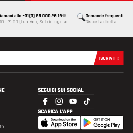
iamaci allo +31(0) 85 000 26 19
Domande frequenti
Servizio clienti non disponibile
00 - 21:00 (Lun-Ven) Solo in inglese
Risposta diretta
ISCRIVITI!
Iscriviti sub
NE
SEGUICI SUI SOCIAL
SCARICA L’APP
tto