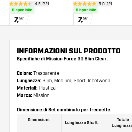
apri pannello recensioni
4.5 (22)
apri pannello rece
5.0 (12)
4.5 stelle di valutazione
5 stelle di valutazione
Disponibile
Disponibile
7
,
7
,
50
50
INFORMAZIONI SUL PRODOTTO
Specifiche di Mission Force 90 Slim Clear:
Colore:
Trasparente
Lunghezze:
Slim, Medium, Short, Inbetween
Materiali:
Plastica
Marca:
Mission
Dimensione di Set combinato per freccette:
Dimensioni:
Totale
Lunghezze Shaft:
Lunghezz