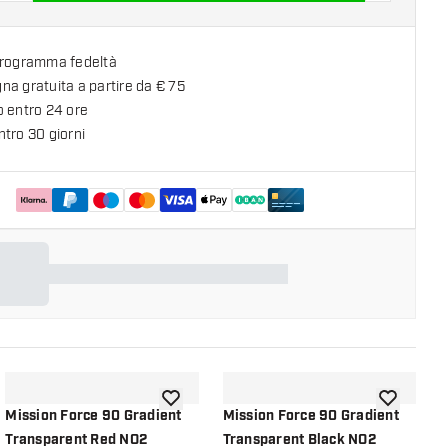
programma fedeltà
a gratuita a partire da € 75
o entro 24 ore
tro 30 giorni
lla lista dei desideri
aggiungi alla lista dei desideri
aggiungi all
Mission Force 90 Gradient
Mission Force 90 Gradient
M
Transparent Red NO2
Transparent Black NO2
T