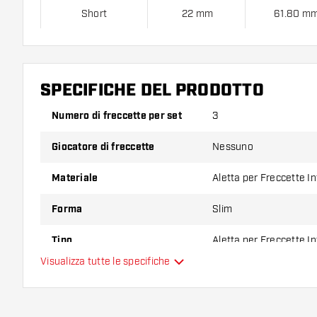
Short
22 mm
61.80 m
Inbetween
28 mm
67.80 m
Medium
33 mm
73.80 m
SPECIFICHE DEL PRODOTTO
Numero di freccette per set
3
Confezione da 3 pezzi.
Giocatore di freccette
Nessuno
Suggerimento di Dartshopper!
Materiale
Aletta per Freccette I
Assicuratevi di avere a portata di mano un gran num
astine. Questi possono danneggiarsi o rompersi con 
Forma
Slim
Tipo
Aletta per Freccette I
Provate una forma, un materiale o uno spessore div
Visualizza tutte le specifiche
scoprire quale variante vi si addice di più!
Flessibilità
Colore principale