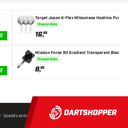
Target Japan K-Flex Mitsumasa Hoshino Pyro N
Disponibile
16
,
95
AGGIUNGI AL CARRELLO
Mission Force 90 Gradient Transparent Black N
Disponibile
8
,
95
AGGIUNGI AL CARRELLO
Spedito entro 24 ore
Spedizione gratuita
da € 75