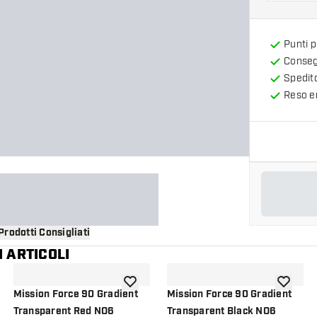
Punti 
Consegn
Spedit
Reso en
Prodotti Consigliati
 ARTICOLI
i alla lista dei desideri
aggiungi alla lista dei desideri
aggiungi a
Mission Force 90 Gradient
Mission Force 90 Gradient
Transparent Red NO6
Transparent Black NO6