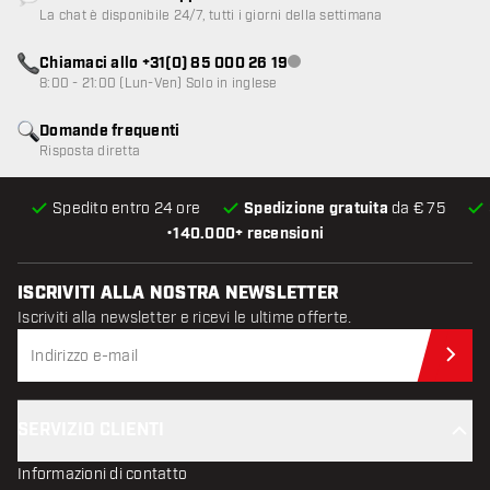
Servizio clienti non disponibile
La chat è disponibile 24/7, tutti i giorni della settimana
Chiamaci allo +31(0) 85 000 26 19
Servizio clienti non disponibile
8:00 - 21:00 (Lun-Ven) Solo in inglese
Domande frequenti
Risposta diretta
Spedito entro 24 ore
Spedizione gratuita
da € 75
•
140.000+ recensioni
ISCRIVITI ALLA NOSTRA NEWSLETTER
Iscriviti alla newsletter e ricevi le ultime offerte.
Iscr
SERVIZIO CLIENTI
Informazioni di contatto