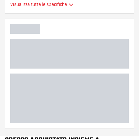
Alette per freccette
Visualizza tutte le specifiche
Tipo
sono modellate
Flessibilità
Colore principale