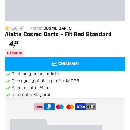
5.0
[
4
]
Marca
:
COSMO DARTS
5 stelle di valutazione
Alette Cosmo Darts - Fit Red Standard
4
,
95
Esaurito
CHIAMAMI
Punti programma fedeltà
Consegna gratuita a partire da € 75
Spedito entro 24 ore
Reso entro 30 giorni
+
2