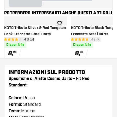
POTREBBERO INTERESSARTI ANCHE QUESTI ARTICOLI
aggiungi alla lista dei desideri
KOTO Tribute Silver & Red Tungsten
KOTO Tribute Black Tungs
Look Freccette Steel Darts
Freccette Steel Darts
apri pannello recensioni
4.0 (5)
apri pannello re
4.7 (7)
4 stelle di valutazione
4.7 stelle di valutazione
Disponibile
Disponibile
8
,
8
,
95
95
INFORMAZIONI SUL PRODOTTO
Specifiche di Alette Cosmo Darts - Fit Red
Standard:
Colore:
Rosso
Forma:
Standard
Tema:
Marche