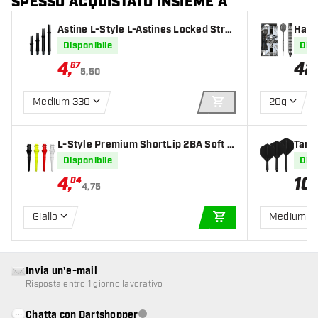
SPESSO ACQUISTATO INSIEME A
Astine L-Style L-Astines Locked Strai
Harr
ght Black
Dart
Disponibile
Disp
4
,
42
67
5,50
Medium 330
20g
AGGIUNGI AL CARR
L-Style Premium ShortLip 2BA Soft T
Targ
ips
Disponibile
Disp
4
,
10
,
04
4,75
Giallo
Medium
AGGIUNGI AL CARR
Invia un'e-mail
Risposta entro 1 giorno lavorativo
Chatta con Dartshopper