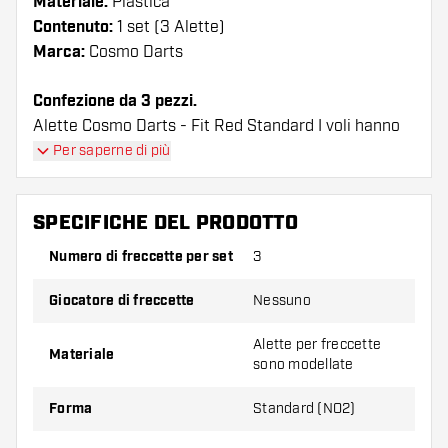
Materiale:
Plastica
Contenuto:
1 set (3 Alette)
Marca:
Cosmo Darts
Confezione da 3 pezzi.
Alette Cosmo Darts - Fit Red Standard I voli hanno
una lunga durata. Queste alette possono essere
Per saperne di più
utilizzate solo con astine Cosmo Fit.
SPECIFICHE DEL PRODOTTO
Suggerimento di Dartshopper!
Numero di freccette per set
3
Assicuratevi di avere a portata di mano un gran
numero di alette e di astine. Questi possono
Giocatore di freccette
Nessuno
danneggiarsi o rompersi con l'uso.
Alette per freccette
Materiale
sono modellate
Provate una forma, un materiale o uno
spessore diverso di alette per scoprire quale
Forma
Standard (NO2)
variante vi si addice di più!