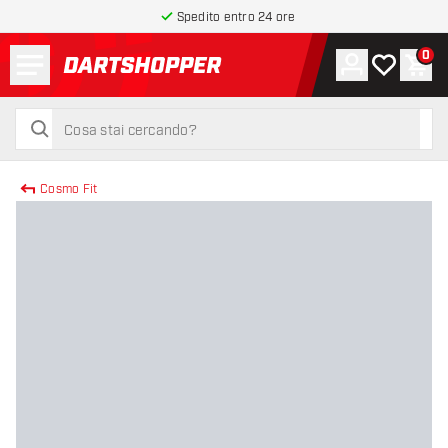
Spedito entro 24 ore
Menu
0
Account
La mia list
Carr
torna alla home page
cerca
cerca
Cosmo Fit