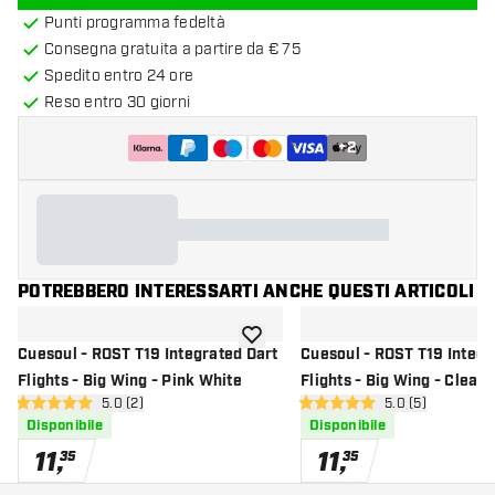
Punti programma fedeltà
Consegna gratuita a partire da € 75
Spedito entro 24 ore
Reso entro 30 giorni
+
2
POTREBBERO INTERESSARTI ANCHE QUESTI ARTICOLI
aggiungi alla lista dei desideri
Cuesoul - ROST T19 Integrated Dart
Cuesoul - ROST T19 Integr
Flights - Big Wing - Pink White
Flights - Big Wing - Clear 
apri pannello recensioni
5.0 (2)
apri pannello re
5.0 (5)
5 stelle di valutazione
5 stelle di valutazione
Disponibile
Disponibile
11
,
11
,
35
35