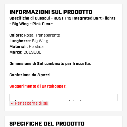
INFORMAZIONI SUL PRODOTTO
Specifiche di Cuesoul - ROST T19 Integrated Dart Flights
- Big Wing - Pink Clear:
Colore:
Rosa, Transparente
Lunghezze:
Big Wing
Materiali:
Plastica
Marca:
CUESOUL
Dimensione di Set combinato per freccette:
Confezione da 3 pezzi.
Suggerimento di Dartshopper!
Assicuratevi di avere a portata di mano un gran
Per saperne di più
numero di alette e di astine. Questi possono
danneggiarsi o rompersi con l'uso.
SPECIFICHE DEL PRODOTTO