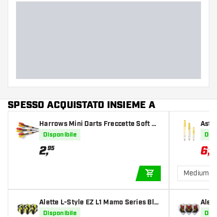
SPESSO ACQUISTATO INSIEME A
Harrows Mini Darts Freccette Soft Da
Asti
rts
trai
Disponibile
Disp
2
,
6
,
95
59
Medium 3
AGGIUNGI AL CARR
Alette L-Style EZ L1 Mamo Series Bla
Alett
ck Clear White
o Cl
Disponibile
Disp