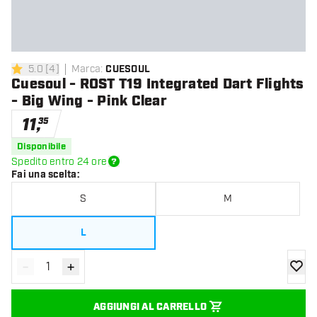
5.0
[
4
]
Marca
:
CUESOUL
5 stelle di valutazione
Cuesoul - ROST T19 Integrated Dart Flights
- Big Wing - Pink Clear
11
,
35
Disponibile
Spedito entro 24 ore
Fai una scelta
:
S
M
L
-
+
Diminuisci quantità
Aumenta quantità
aggiung
AGGIUNGI AL CARRELLO