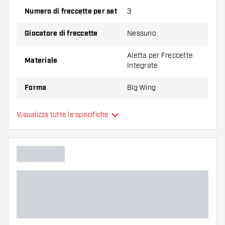
Provate una forma, un materiale o uno
Numero di freccette per set
3
spessore diverso di alette per scoprire quale
variante vi si addice di più!
Giocatore di freccette
Nessuno
Aletta per Freccette
Materiale
Integrate
Forma
Big Wing
Aletta per Freccette
Visualizza tutte le specifiche
Tipo
Integrate
Flessibilità
Colori aggiuntivi
Colore principale
Lunghezza del shaft