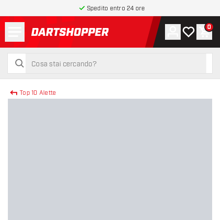
Spedito entro 24 ore
Menu
0
Account
La mia list
Carr
torna alla home page
cerca
cerca
Top 10 Alette