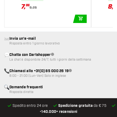
7
,
8
,
86
29
9,25
AGGIUNGI AL CARR
Invia un'e-mail
Risposta entro 1 giorno lavorativo
Chatta con Dartshopper
Servizio clienti non disponibile
La chat è disponibile 24/7, tutti i giorni della settimana
Chiamaci allo +31(0) 85 000 26 19
Servizio clienti non disponibile
8:00 - 21:00 (Lun-Ven) Solo in inglese
Domande frequenti
Risposta diretta
Spedito entro 24 ore
Spedizione gratuita
da € 75
•
140.000+ recensioni