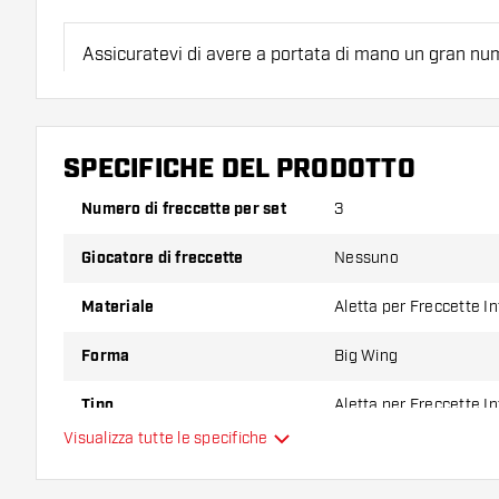
Assicuratevi di avere a portata di mano un gran num
astine. Questi possono danneggiarsi o rompersi con 
Provate una forma, un materiale o uno spessore div
SPECIFICHE DEL PRODOTTO
scoprire quale variante vi si addice di più!
Numero di freccette per set
3
Giocatore di freccette
Nessuno
Materiale
Aletta per Freccette I
Forma
Big Wing
Tipo
Aletta per Freccette I
Visualizza tutte le specifiche
Flessibilità