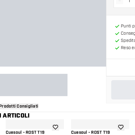
-
Diminui
Punti 
Consegn
Spedit
Reso en
Prodotti Consigliati
 ARTICOLI
i alla lista dei desideri
aggiungi alla lista dei desideri
aggiungi a
Cuesoul - ROST T19
Cuesoul - ROST T19