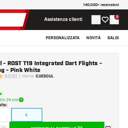
140.000+ recensioni
0
Account
La mia lista d
Carrel
Assistenza clienti
PERSONALIZZATA
NOVITÀ
SALDI
 - ROST T19 Integrated Dart Flights -
g - Pink White
5.0 (2)
Marca
:
CUESOUL
 valutazione
e
tro 24 ore
elta
:
L