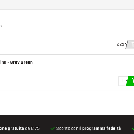
s
22g
Wing - Grey Green
L
one gratuita
da € 75
Sconto con il
programma fedeltà