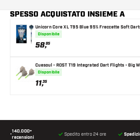
Colori aggiuntivi
SPESSO ACQUISTATO INSIEME A
Colore principale
Unicorn Core XL T95 Blue 95% Freccette Soft Dart
Lunghezza del shaft
Disponibile
58
,
95
Cuesoul - ROST T19 Integrated Dart Flights - Big 
Disponibile
11
,
35
140.000+
•
Spedito entro 24 ore
Spedizi
recensioni