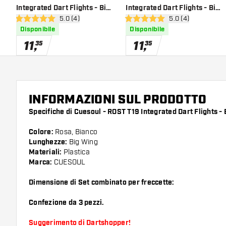
Integrated Dart Flights - Big
Integrated Dart Flights - Big
apri pannello recensioni
5.0 (4)
apri pannello rece
5.0 (4)
Wing - Pink Clear
Wing - Green White
5 stelle di valutazione
5 stelle di valutazione
Disponibile
Disponibile
11
,
11
,
35
35
INFORMAZIONI SUL PRODOTTO
Specifiche di Cuesoul - ROST T19 Integrated Dart Flights - 
Colore:
Rosa, Bianco
Lunghezze:
Big Wing
Materiali:
Plastica
Marca:
CUESOUL
Dimensione di Set combinato per freccette:
Confezione da 3 pezzi.
Suggerimento di Dartshopper!