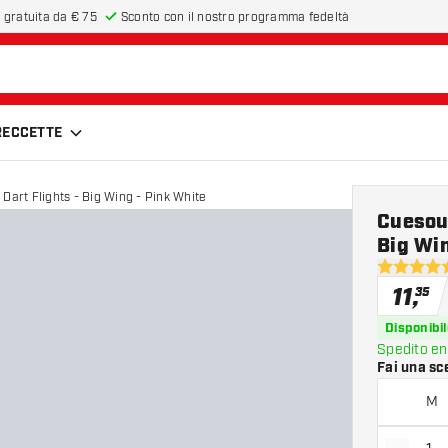
 gratuita da € 75
Sconto con il nostro programma fedeltà
FRECCETTE
Dart Flights - Big Wing - Pink White
Cuesoul
Big Win
5 stelle di
11
,
35
Disponibil
Spedito en
Fai una sc
M