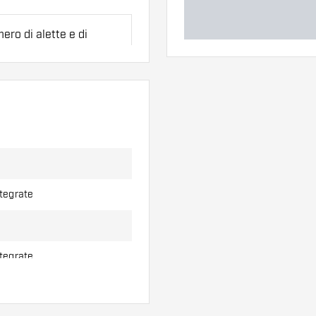
ero di alette e di
l'uso.
erso di alette per
ntegrate
ntegrate