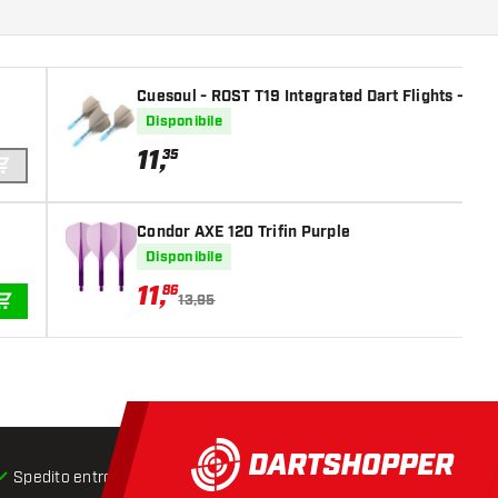
Cuesoul - ROST T19 Integrated Dart Flights - Big
Disponibile
11
,
35
AGGIUNGI AL CARRELLO
Condor AXE 120 Trifin Purple
Disponibile
11
,
86
13,95
AGGIUNGI AL CARRELLO
Spedito entro 24 ore
Spedizione gratuita
da € 75