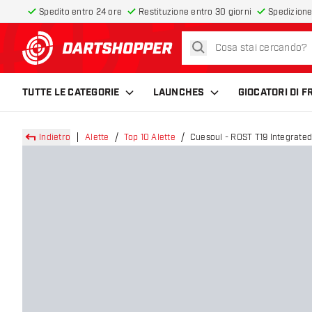
Spedito entro 24 ore
Restituzione entro 30 giorni
Spedizione
cerca
torna alla home page
TUTTE LE CATEGORIE
LAUNCHES
GIOCATORI DI 
Indietro
Alette
Top 10 Alette
Cuesoul - ROST T19 Integrated 