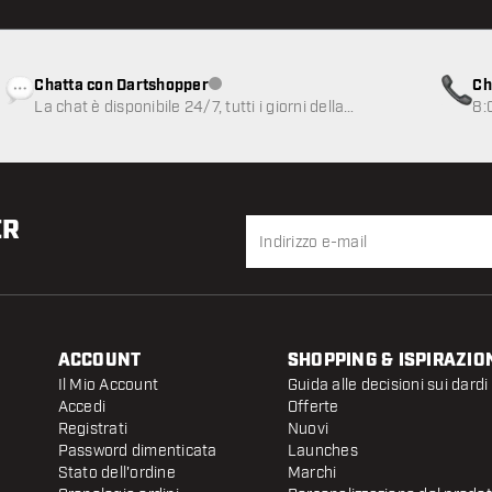
Chatta con Dartshopper
Ch
Servizio clienti non disponibile
La chat è disponibile 24/7, tutti i giorni della
8:
settimana
ER
ACCOUNT
SHOPPING & ISPIRAZIO
Il Mio Account
Guida alle decisioni sui dardi
Accedi
Offerte
Registrati
Nuovi
Password dimenticata
Launches
Stato dell'ordine
Marchi