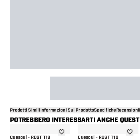
Prodotti Simili
Informazioni Sul Prodotto
Specifiche
Recensioni
POTREBBERO INTERESSARTI ANCHE QUESTI
aggiungi alla lista dei desideri
aggiung
Cuesoul - ROST T19
Cuesoul - ROST T19