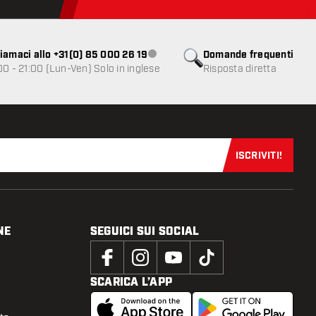
iamaci allo +31(0) 85 000 26 19
Domande frequenti
Servizio clienti non disponibile
00 - 21:00 (Lun-Ven) Solo in inglese
Risposta diretta
ISCRIVITI!
Iscriviti sub
NE
SEGUICI SUI SOCIAL
SCARICA L’APP