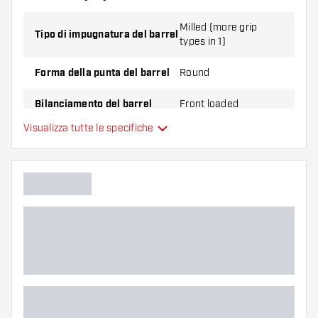
Milled (more grip
Tipo di impugnatura del barrel
types in 1)
Forma della punta del barrel
Round
Bilanciamento del barrel
Front loaded
Visualizza tutte le specifiche
Materiale delle freccette
Tungsten 90%
Impugnatura della punta del
barrel
Giocatore di freccette
Colore del barrel
Zona di presa del barrel
Forma del barrel