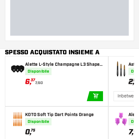
Peso delle freccette
Larghezza del barrel (MM)
Lunghezza del barrel (MM)
SPESSO ACQUISTATO INSIEME A
Alette L-Style Champagne L3 Shape
Asti
Solid Black
d
Disponibile
Disp
6
,
2
,
37
50
7,50
Inbetween
AGGIUNGI AL CARR
KOTO Soft Tip Dart Points Orange
Alet
urpl
Disponibile
Disp
0
,
7
,
75
55