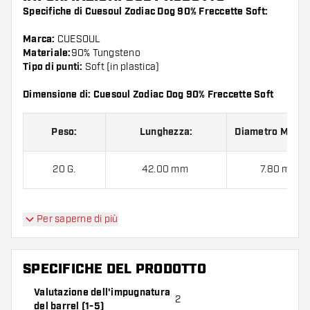
Specifiche di Cuesoul Zodiac Dog 90% Freccette Soft:
Marca:
CUESOUL
Materiale:
90% Tungsteno
Tipo di punti:
Soft (in plastica)
Dimensione di: Cuesoul Zodiac Dog 90% Freccette Soft
Peso:
Lunghezza:
Diametro Massi
20 G.
42.00 mm
7.80 mm
Per saperne di più
Cuesoul Zodiac Dog 90% Freccette Soft contiene:
3
barrel, 3 alette e 3 astine.
SPECIFICHE DEL PRODOTTO
Valutazione dell'impugnatura
2
del barrel (1-5)