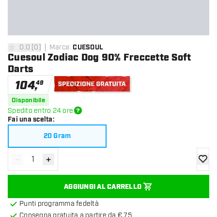
0.0
[
0
]
Marca
:
CUESOUL
0 stelle di valutazione
Cuesoul Zodiac Dog 90% Freccette Soft
Darts
104
,
49
Spedizione gratuita
Disponibile
Spedito entro 24 ore
Fai una scelta
:
20 Gram
-
+
Diminuisci quantità
Aumenta quantità
aggiung
AGGIUNGI AL CARRELLO
Punti programma fedeltà
Consegna gratuita a partire da € 75