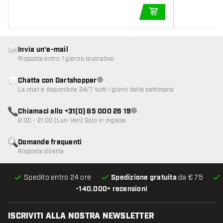
AGGIUNGI AL CARR
Invia un'e-mail
Risposta entro 1 giorno lavorativo
Chatta con Dartshopper
Servizio clienti non disponibile
La chat è disponibile 24/7, tutti i giorni della settimana
Chiamaci allo +31(0) 85 000 26 19
Servizio clienti non disponibile
8:00 - 21:00 (Lun-Ven) Solo in inglese
Domande frequenti
Risposta diretta
Spedito entro 24 ore
Spedizione gratuita
da € 75
•
140.000+ recensioni
ISCRIVITI ALLA NOSTRA NEWSLETTER