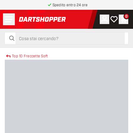
Spedito entro 24 ore
Menu
0
Account
La mia list
Carr
torna alla home page
cerca
cerca
Top 10 Freccette Soft