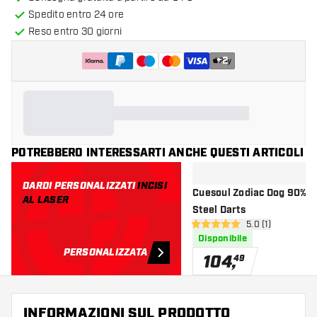
Spedito entro 24 ore
Reso entro 30 giorni
+
2
POTREBBERO INTERESSARTI ANCHE QUESTI ARTICOLI
DARDI PERSONALIZZATI
INCISI
Cuesoul Zodiac Dog 90% F
AL LASER
Steel Darts
apri pannello re
5.0 (1)
5 stelle di valutazione
Disponibile
PERSONALIZZATA
104
,
49
INFORMAZIONI SUL PRODOTTO