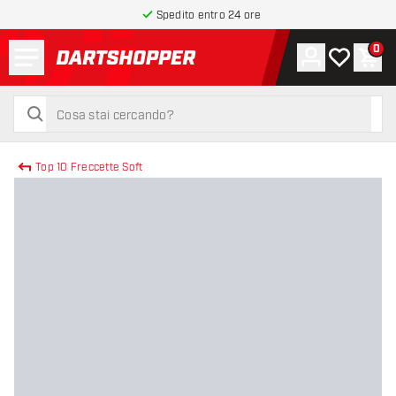
Spedito entro 24 ore
Menu
0
Account
La mia list
Carr
torna alla home page
cerca
cerca
Top 10 Freccette Soft