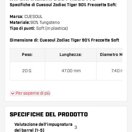
Specifiche di Cuesoul Zodiac Tiger 90% Freccette Soft:
Marca:
CUESOUL
Materiale:
90% Tungsteno
Tipo di punti:
Soft (in plastica)
Dimensione di: Cuesoul Zodiac Tiger 90% Freccette Soft
Peso:
Lunghezza:
Diametro Massi
20 G.
47.00 mm
7.40 mm
Per saperne di più
Cuesoul Zodiac Tiger 90% Freccette Soft contiene:
3
barrel, 3 alette e 3 astine.
SPECIFICHE DEL PRODOTTO
Valutazione dell'impugnatura
3
del barrel (1-5)