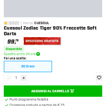
5.0
[
1
]
Marca
:
CUESOUL
5 stelle di valutazione
Cuesoul Zodiac Tiger 90% Freccette Soft
Darts
99
,
75
Spedizione gratuita
Disponibile
Spedito entro 24 ore
Fai una scelta
:
20 Gram
-
+
Diminuisci quantità
Aumenta quantità
aggiung
AGGIUNGI AL CARRELLO
Punti programma fedeltà
Consegna gratuita a partire da € 75