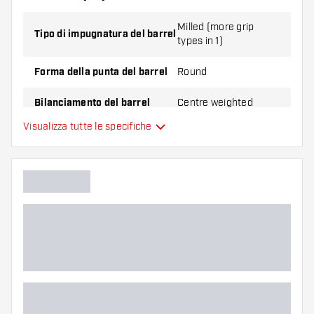
Milled (more grip
Tipo di impugnatura del barrel
types in 1)
Forma della punta del barrel
Round
Bilanciamento del barrel
Centre weighted
Visualizza tutte le specifiche
Materiale delle freccette
Tungsten 90%
Impugnatura della punta del
barrel
Giocatore di freccette
Colore del barrel
Zona di presa del barrel
Forma del barrel