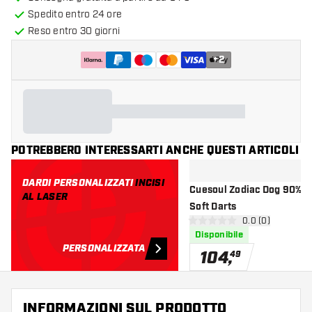
Spedito entro 24 ore
Reso entro 30 giorni
+
2
POTREBBERO INTERESSARTI ANCHE QUESTI ARTICOLI
DARDI PERSONALIZZATI
INCISI
Cuesoul Zodiac Dog 90% Freccette
AL LASER
Soft Darts
apri pannello re
0.0 (0)
0 stelle di valutazione
Disponibile
PERSONALIZZATA
104
,
49
INFORMAZIONI SUL PRODOTTO