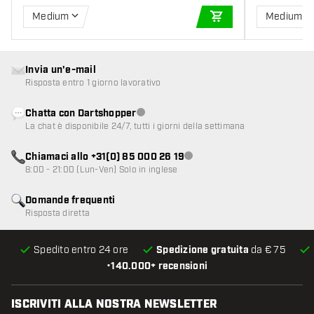
Medium
Medium
AGGIUNGI AL CARR
Invia un'e-mail
Risposta entro 1 giorno lavorativo
Chatta con Dartshopper
Servizio clienti non disponibile
La chat è disponibile 24/7, tutti i giorni della settimana
Chiamaci allo +31(0) 85 000 26 19
Servizio clienti non disponibile
8:00 - 21:00 (Lun-Ven) Solo in inglese
Domande frequenti
Risposta diretta
Spedito entro 24 ore
Spedizione gratuita
da € 75
•
140.000+ recensioni
ISCRIVITI ALLA NOSTRA NEWSLETTER