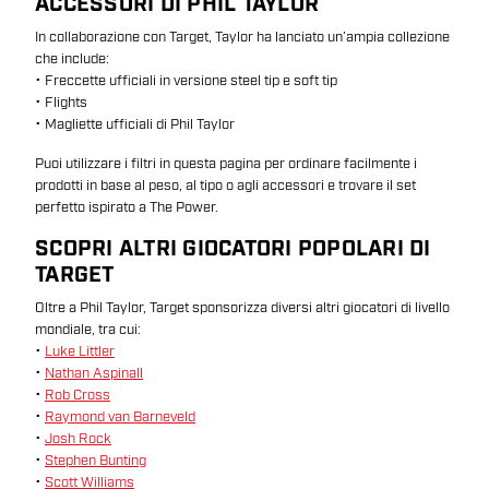
ACCESSORI DI PHIL TAYLOR
In collaborazione con Target, Taylor ha lanciato un’ampia collezione
che include:
• Freccette ufficiali in versione steel tip e soft tip
• Flights
• Magliette ufficiali di Phil Taylor
Puoi utilizzare i filtri in questa pagina per ordinare facilmente i
prodotti in base al peso, al tipo o agli accessori e trovare il set
perfetto ispirato a The Power.
SCOPRI ALTRI GIOCATORI POPOLARI DI
TARGET
Oltre a Phil Taylor, Target sponsorizza diversi altri giocatori di livello
mondiale, tra cui:
•
Luke Littler
•
Nathan Aspinall
•
Rob Cross
•
Raymond van Barneveld
•
Josh Rock
•
Stephen Bunting
•
Scott Williams