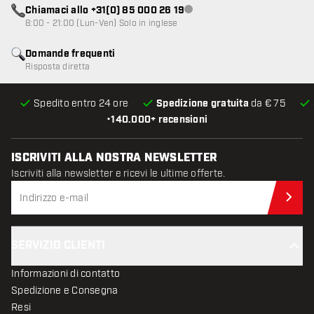
Chiamaci allo +31(0) 85 000 26 19
Servizio clienti non disponibile
8:00 - 21:00 (Lun-Ven) Solo in inglese
Domande frequenti
Risposta diretta
Spedito entro 24 ore
Spedizione gratuita
da € 75
•
140.000+ recensioni
ISCRIVITI ALLA NOSTRA NEWSLETTER
Iscriviti alla newsletter e ricevi le ultime offerte.
Iscr
SERVIZIO CLIENTI
Informazioni di contatto
Spedizione e Consegna
Resi