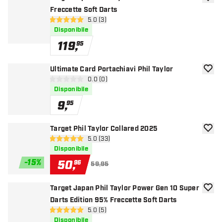
aggiun
Freccette Soft Darts
apri pannello recensioni
5.0 (3)
5 stelle di valutazione
Disponibile
119
,
95
Ultimate Card Portachiavi Phil Taylor
aggiun
apri pannello recensioni
0.0 (0)
0 stelle di valutazione
Disponibile
9
,
95
Target Phil Taylor Collared 2025
aggiun
apri pannello recensioni
5.0 (33)
5 stelle di valutazione
Disponibile
-
15
%
50
,
96
59,95
Target Japan Phil Taylor Power Gen 10 Super
aggiun
Darts Edition 95% Freccette Soft Darts
apri pannello recensioni
5.0 (5)
5 stelle di valutazione
Disponibile