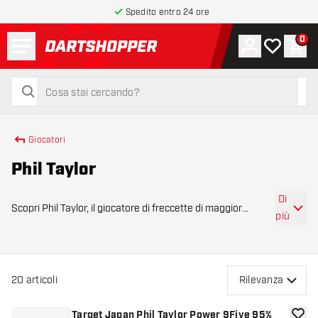
Spedito entro 24 ore
Menu
0
Account
La mia list
Carr
torna alla home page
cerca
cerca
Giocatori
Phil Taylor
Di
Scopri Phil Taylor, il giocatore di freccette di maggior
più
successo di tutti i tempi. Con 16 titoli mondiali e numerose
altre vittorie nei più importanti tornei internazionali, Taylor è
considerato la l
20
articoli
Rilevanza
Target Japan Phil Taylor Power 9Five 95%