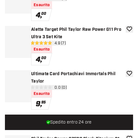
0 stelle di valutazione
Esaurito
4
,
00
Alette Target Phil Taylor Raw Power G11 Pro
aggiun
Ultra 3 Set Kite
apri pannello recensioni
4.9 (7)
4.9 stelle di valutazione
Esaurito
4
,
00
Ultimate Card Portachiavi Immortals Phil
aggiun
Taylor
apri pannello recensioni
0.0 (0)
0 stelle di valutazione
Esaurito
9
,
95
Spedito entro 24 ore