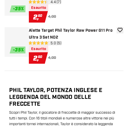
apri pannello recensioni
4.4 (7)
4.4 stelle di valutazione
Esaurito
-
35
%
2
,
60
4,00
Alette Target Phil Taylor Raw Power G11 Pro
aggiun
Ultra 3 Set NO2
apri pannello recensioni
5.0 (5)
5 stelle di valutazione
Esaurito
-
35
%
2
,
60
4,00
PHIL TAYLOR, POTENZA INGLESE E
LEGGENDA DEL MONDO DELLE
FRECCETTE
Scopri Phil Taylor, il giocatore di freccette di maggior successo di
tutti i tempi. Con 16 titoli mondiali e numerose altre vittorie nei più
importanti tornei internazionali, Taylor è considerato la leggenda