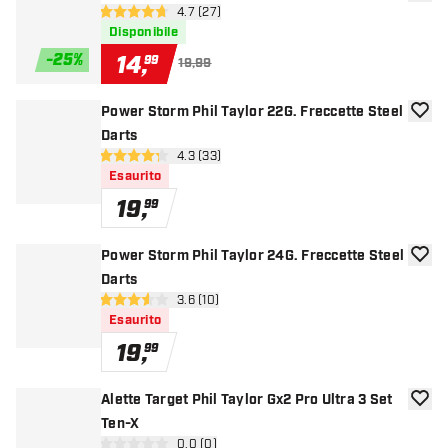
aggiun
apri pannello recensioni
4.7 (27)
4.7 stelle di valutazione
Disponibile
-
25
%
14
,
99
19,99
Power Storm Phil Taylor 22G. Freccette Steel
aggiun
Darts
apri pannello recensioni
4.3 (33)
4.3 stelle di valutazione
Esaurito
19
,
99
Power Storm Phil Taylor 24G. Freccette Steel
aggiun
Darts
apri pannello recensioni
3.6 (10)
3.6 stelle di valutazione
Esaurito
19
,
99
Alette Target Phil Taylor Gx2 Pro Ultra 3 Set
aggiun
Ten-X
apri pannello recensioni
0.0 (0)