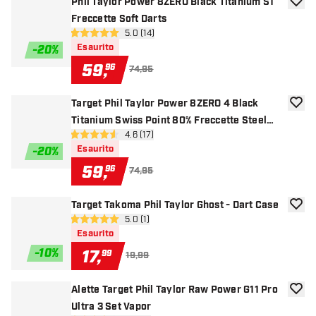
Phil Taylor Power 8ZERO Black Titanium S1
aggiun
Freccette Soft Darts
apri pannello recensioni
5.0 (14)
5 stelle di valutazione
Esaurito
-
20
%
59
,
96
74,95
Target Phil Taylor Power 8ZERO 4 Black
aggiun
Titanium Swiss Point 80% Freccette Steel
apri pannello recensioni
4.6 (17)
Darts
4.6 stelle di valutazione
Esaurito
-
20
%
59
,
96
74,95
Target Takoma Phil Taylor Ghost - Dart Case
aggiun
apri pannello recensioni
5.0 (1)
5 stelle di valutazione
Esaurito
-
10
%
17
,
99
19,99
Alette Target Phil Taylor Raw Power G11 Pro
aggiun
Ultra 3 Set Vapor