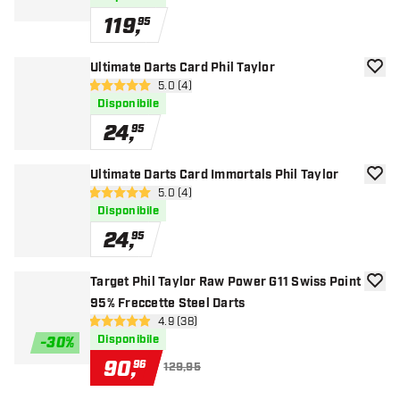
119
,
95
Ultimate Darts Card Phil Taylor
aggiun
apri pannello recensioni
5.0 (4)
5 stelle di valutazione
Disponibile
24
,
95
Ultimate Darts Card Immortals Phil Taylor
aggiun
apri pannello recensioni
5.0 (4)
5 stelle di valutazione
Disponibile
24
,
95
Target Phil Taylor Raw Power G11 Swiss Point
aggiun
95% Freccette Steel Darts
apri pannello recensioni
4.9 (38)
4.9 stelle di valutazione
Disponibile
-
30
%
90
,
96
129,95