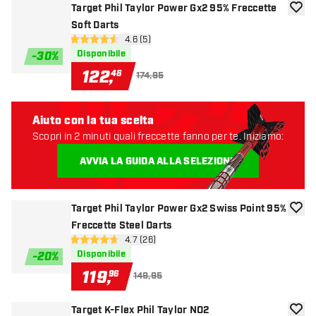
Target Phil Taylor Power Gx2 95% Freccette
aggiun
Soft Darts
apri pannello recensioni
4.6 (5)
4.6 stelle di valutazione
Disponibile
-
30
%
122
,
46
174,95
Aiuto con la tua scelta
Scopri in 2 minuti quali freccette fanno per te. Iniziamo:
AVVIA LA GUIDA ALLA SELEZIONE
Target Phil Taylor Power Gx2 Swiss Point 95%
aggiun
Freccette Steel Darts
apri pannello recensioni
4.7 (26)
4.7 stelle di valutazione
Disponibile
-
20
%
119
,
96
149,95
Target K-Flex Phil Taylor NO2